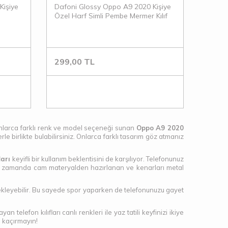
Kişiye
Dafoni Glossy Oppo A9 2020 Kişiye
Özel Harf Simli Pembe Mermer Kılıf
299,00
TL
e onlarca farklı renk ve model seçeneği sunan
Oppo A9 2020
le birlikte bulabilirsiniz. Onlarca farklı tasarım göz atmanız
ları
keyifli bir kullanım beklentisini de karşılıyor. Telefonunuz
ynı zamanda cam materyalden hazırlanan ve kenarları metal
ne ekleyebilir. Bu sayede spor yaparken de telefonunuzu gayet
telefon kılıfları canlı renkleri ile yaz tatili keyfinizi ikiye
n kaçırmayın!