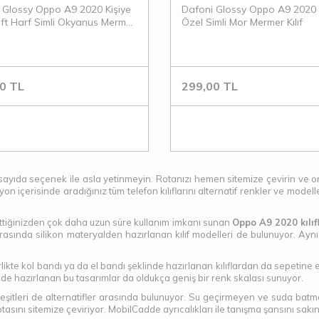
 Glossy Oppo A9 2020 Kişiye
Dafoni Glossy Oppo A9 2020 
ift Harf Simli Okyanus Mermer
Özel Simli Mor Mermer Kılıf
0
TL
299,00
TL
ırlı sayıda seçenek ile asla yetinmeyin. Rotanızı hemen sitemize çevirin v
içerisinde aradığınız tüm telefon kılıflarını alternatif renkler ve modeller
n ettiğinizden çok daha uzun süre kullanım imkanı sunan
Oppo A9 2020 kılıf
asında silikon materyalden hazırlanan kılıf modelleri de bulunuyor. A
 birlikte kol bandı ya da el bandı şeklinde hazırlanan kılıflardan da sepeti
linde hazırlanan bu tasarımlar da oldukça geniş bir renk skalası sunuyor.
şitleri de alternatifler arasında bulunuyor. Su geçirmeyen ve suda batmayan 
otasını sitemize çeviriyor. MobilCadde ayrıcalıkları ile tanışma şansını sakı