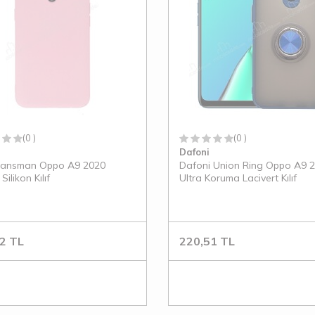
(0 )
(0 )
Dafoni
Lansman Oppo A9 2020
Dafoni Union Ring Oppo A9 
ilikon Kılıf
Ultra Koruma Lacivert Kılıf
2
TL
220,51
TL