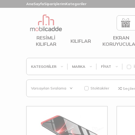
AnaSayfa
Siparişlerim
Kategoriler
RESIMLI
EKRAN
KILIFLAR
KILIFLAR
KORUYUCULA
KATEGORILER
MARKA
FIYAT
İ
Stoktakiler
Seçilenl