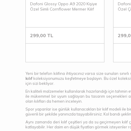
Dafoni Glossy Oppo A9 2020 Kişiye
Dafoni
Özel Simli Cornflower Mermer Kılıf
Özel Ç
Kılıf
299,00
TL
299,0
Yeni bir telefon kılıfına ihtiyacınız varsa size sunulan sın
kılıf
koleksiyonumuzu keşfetmeye başlayın. Bu özel koleksiyon 
için sizi bekliyor.
En kaliteli malzemeler kullanılarak hazırlandığı için tahmi
ile mükemmel bir uyum sağlayan bu tasarım seçenekleri ar
olan kılıfları da hemen inceleyin.
Spor yapanlar ise günlük kullanacakları bir kılıf modeli ile
güvenli bir şekilde yanınızda taşıyabilirsiniz. Kol bandı şek
Aynı zamanda deri kılıf çeşitleri ya da su geçirmeyen kılıf çe
katlayabilir. Her daim en düşük fiyatları görmek isteyenler r