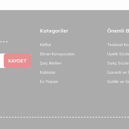
Kategoriler
Önemli Bi
Kılıflar
Teslimat Koş
Ekran Koruyucuları
Üyelik Sözl
KAYDET
Şarj Aletleri
Satış Sözle
Kablolar
Garanti ve 
Ev Yaşam
Gizlilik ve 