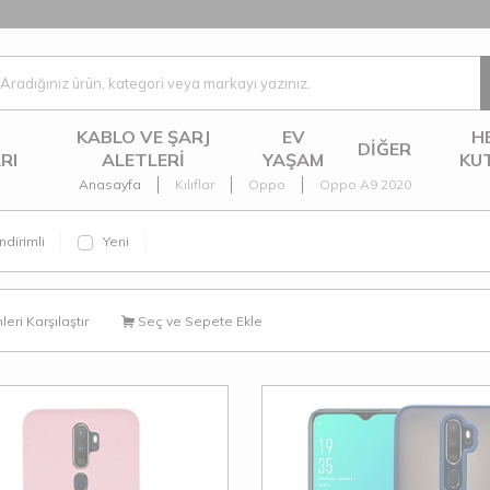
KABLO VE ŞARJ
EV
H
DIĞER
RI
ALETLERI
YAŞAM
KU
Anasayfa
Kılıflar
Oppo
Oppo A9 2020
ndirimli
Yeni
eri Karşılaştır
Seç ve Sepete Ekle