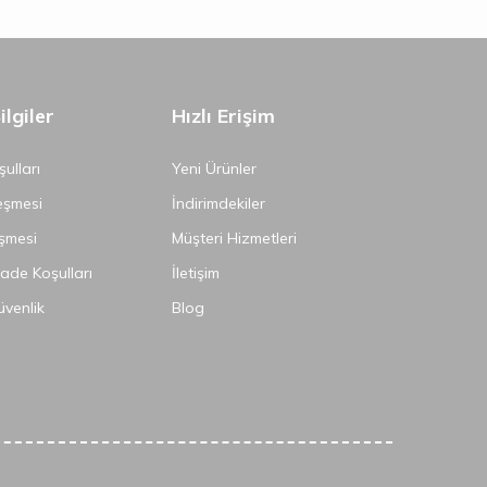
lgiler
Hızlı Erişim
ulları
Yeni Ürünler
eşmesi
İndirimdekiler
şmesi
Müşteri Hizmetleri
İade Koşulları
İletişim
Güvenlik
Blog