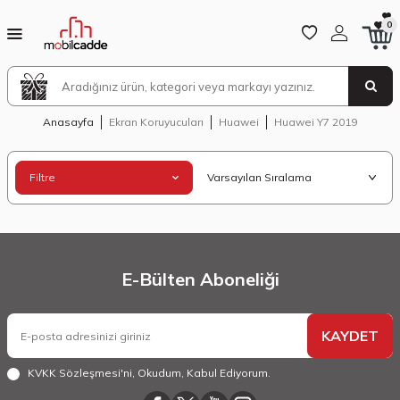
0
Anasayfa
Ekran Koruyucuları
Huawei
Huawei Y7 2019
Filtre
E-Bülten Aboneliği
KAYDET
KVKK Sözleşmesi'ni
, Okudum, Kabul Ediyorum.