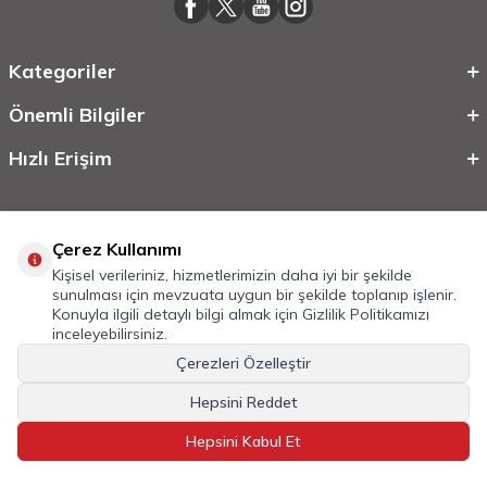
Kategoriler
Önemli Bilgiler
Hızlı Erişim
Çerez Kullanımı
Kişisel verileriniz, hizmetlerimizin daha iyi bir şekilde
sunulması için mevzuata uygun bir şekilde toplanıp işlenir.
Konuyla ilgili detaylı bilgi almak için
Gizlilik Politikamızı
inceleyebilirsiniz.
©
2026
Tüm Hakkı Saklıdır.
Mobilcadde.com
Çerezleri Özelleştir
T
-Soft
E-Ticaret
Sistemleriyle Hazırlanmıştır.
Hepsini Reddet
Hepsini Kabul Et