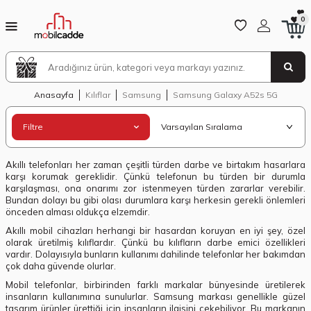
0
Anasayfa
Kılıflar
Samsung
Samsung Galaxy A52s 5G
Filtre
Akıllı telefonları her zaman çeşitli türden darbe ve birtakım hasarlara
karşı korumak gereklidir. Çünkü telefonun bu türden bir durumla
karşılaşması, ona onarımı zor istenmeyen türden zararlar verebilir.
Bundan dolayı bu gibi olası durumlara karşı herkesin gerekli önlemleri
önceden alması oldukça elzemdir.
Akıllı mobil cihazları herhangi bir hasardan koruyan en iyi şey, özel
olarak üretilmiş kılıflardır. Çünkü bu kılıfların darbe emici özellikleri
vardır. Dolayısıyla bunların kullanımı dahilinde telefonlar her bakımdan
çok daha güvende olurlar.
Mobil telefonlar, birbirinden farklı markalar bünyesinde üretilerek
insanların kullanımına sunulurlar. Samsung markası genellikle güzel
tasarım ürünler ürettiği için insanların ilgisini çekebiliyor. Bu markanın