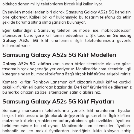
oldukça donanımlı iyi telefonlarını birçok kişi kullanılıyor.
En sevilen modellerden biri olarak Samsung Galaxy A52s 5G kendisini
öne çıkarıyor. Kaliteli bir kılıf kullanımıyla bu tasarım telefonu da etkin
şekilde koruma altına alma şansları bulunuyor.
Eğer kullandığınız Samsung telefon bu model ise, mobilcadde.com
sitemizden buna göre kılıf temin edebilirsiniz. Şık tasarım
Samsung
Galaxy A52s 5G kılıf
ürünlerimizi ilgili telefonlarınızda güvenle
kullanabilirsiniz.
Samsung Galaxy A52s 5G Kılıf Modelleri
Galaxy A52s 5G kılıfları
konusunda bizler sitemizde oldukça güzel
tasarım birçok seçeneğe yer veriyoruz. Mobilcadde.com sitemizin ilgili
kategorisinden bu model telefona özgü birçok kılıf türüne erişebilirsiniz.
Kameralı kılıflar, Rainbow Lansman kılıf, cüzdanlı nubuk kılıf ve kartlıklı
askılı kılıf ürünleri bunlardan bazılarıdır. Deri kılıf ürünlerini de dilerseniz
bu marka cihazınıza özel sitemizden satın alabilirsiniz.
Samsung Galaxy A52s 5G Kılıf Fiyatları
Samsung markasının telefonlarına yönelik kılıf ürünlerinin fiyatları
birçok farklı unsura bağlı olarak değişkenlik gösterebilir. İlgili kılıfların
malzeme kaliteleri, renkleri ve bataryalı olması gibi özellikleri, fiyatların
belirlenmesinde bir rol oynar. Mobilcadde.com sitemizden fiyatlara
bakabilir ve en makul fiyatlardan istediğiniz kılıfa kolayca sahip