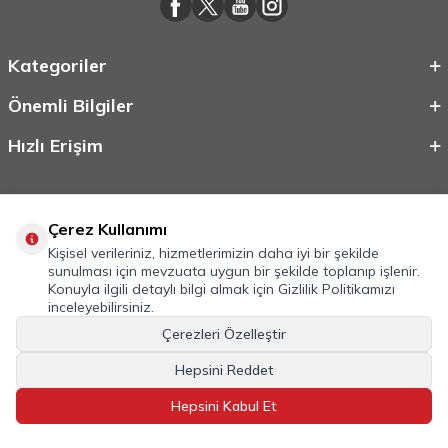
Kategoriler
Önemli Bilgiler
Hızlı Erişim
Çerez Kullanımı
Kişisel verileriniz, hizmetlerimizin daha iyi bir şekilde
sunulması için mevzuata uygun bir şekilde toplanıp işlenir.
Konuyla ilgili detaylı bilgi almak için
Gizlilik Politikamızı
inceleyebilirsiniz.
©
2026
Tüm Hakkı Saklıdır.
Mobilcadde.com
Çerezleri Özelleştir
T
-Soft
E-Ticaret
Sistemleriyle Hazırlanmıştır.
Hepsini Reddet
Hepsini Kabul Et