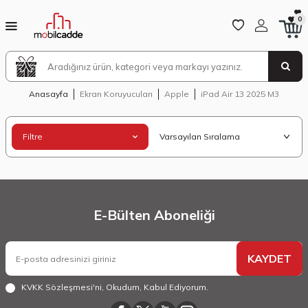
0
Anasayfa
Ekran Koruyucuları
Apple
iPad Air 13 2025 M3
Filtre
E-Bülten Aboneliği
KAYDET
KVKK Sözleşmesi'ni
, Okudum, Kabul Ediyorum.