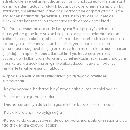
edilebildikleri ve kullanılmadıkları zaman muhafaza edildikleri bir stant
içerisinde durmaktadır. Kulaklık kadar büyük bir öneme sahip olan bu
stantların, dış etkilerden, hava koşullarından ve çarpma ya da düşme
etkilerden korunması gereklidir. Çünkü hem şarj özelliği hem de
kulaklıkların korunması bu stant sayesinde gerçekleşmektedir.
Telefon aksesuarları arasında koruyucu özelliği en yüksek olan
materyal ise genellikle silikon bileşenli koruyucu ürünlerdir. Telefon
kılıfları, laptop plakaları, tablet kılıfları derken bluetooth kulaklıklar için
de koruyucu kılıflar mevcuttur. Bu kılıflar, yeni nesil kulaklıkların
korunmasını sağlayabildiği gibi renk ve tasarım olarak da muazzam bir
çeşitliliğe sahiptir.
Airpods 3.nesil kılıf
yüzlerce çeşit ve renk
seçenekleri kullanıcıların tercihine sunulmaktadır. Yakın zamanda yeni
nesil kulaklık alacak kişiler için Mobilcadde.com sayısız model ve
renklerle tercihlere sunulmaktadır.
Airpods 3.Nesil kılıfları
kulaklıklar için aşağıdaki özellikleri
sunmaktadır;
-Kayma yapmaz, herhangi bir yüzeyde sabit durabilmesini sağlar,
-Su ve toza karşı koruyucudur,
-Düşme, çarpma ya da kırılma gibi etkilere karşı kulaklıkları korur,
-Kulaklıklara erişim kolaylığı sağlar,
-Kanca ya da aparat sayesinde çanta, valiz, mont gibi aksesuarlara da
takılarak erişim kolaylığı sağlar,