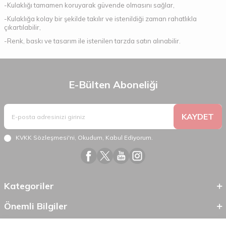
-Kulaklığı tamamen koruyarak güvende olmasını sağlar,
-Kulaklığa kolay bir şekilde takılır ve istenildiği zaman rahatlıkla
çıkartılabilir,
-Renk, baskı ve tasarım ile istenilen tarzda satın alınabilir.
E-Bülten Aboneliği
KAYDET
KVKK Sözleşmesi'ni
, Okudum, Kabul Ediyorum.
Kategoriler
Önemli Bilgiler