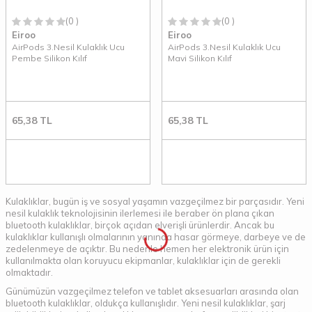
(0 )
(0 )
Eiroo
Eiroo
AirPods 3.Nesil Kulaklık Ucu
AirPods 3.Nesil Kulaklık Ucu
Pembe Silikon Kılıf
Mavi Silikon Kılıf
65,38
TL
65,38
TL
Kulaklıklar, bugün iş ve sosyal yaşamın vazgeçilmez bir parçasıdır. Yeni
nesil kulaklık teknolojisinin ilerlemesi ile beraber ön plana çıkan
bluetooth kulaklıklar, birçok açıdan elverişli ürünlerdir. Ancak bu
kulaklıklar kullanışlı olmalarının yanında hasar görmeye, darbeye ve de
zedelenmeye de açıktır. Bu nedenle hemen her elektronik ürün için
kullanılmakta olan koruyucu ekipmanlar, kulaklıklar için de gerekli
olmaktadır.
Günümüzün vazgeçilmez telefon ve tablet aksesuarları arasında olan
bluetooth kulaklıklar, oldukça kullanışlıdır. Yeni nesil kulaklıklar, şarj