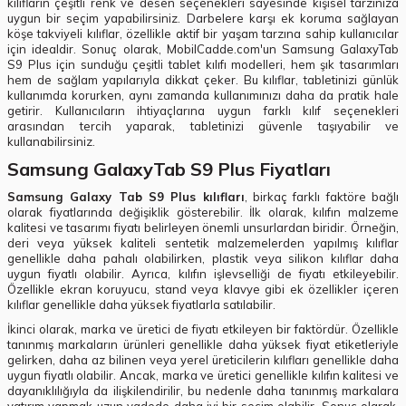
kılıfların çeşitli renk ve desen seçenekleri sayesinde kişisel tarzınıza
uygun bir seçim yapabilirsiniz. Darbelere karşı ek koruma sağlayan
köşe takviyeli kılıflar, özellikle aktif bir yaşam tarzına sahip kullanıcılar
için idealdir. Sonuç olarak, MobilCadde.com'un Samsung GalaxyTab
S9 Plus için sunduğu çeşitli tablet kılıfı modelleri, hem şık tasarımları
hem de sağlam yapılarıyla dikkat çeker. Bu kılıflar, tabletinizi günlük
kullanımda korurken, aynı zamanda kullanımınızı daha da pratik hale
getirir. Kullanıcıların ihtiyaçlarına uygun farklı kılıf seçenekleri
arasından tercih yaparak, tabletinizi güvenle taşıyabilir ve
kullanabilirsiniz.
Samsung GalaxyTab S9 Plus Fiyatları
Samsung Galaxy Tab S9 Plus kılıfları
, birkaç farklı faktöre bağlı
olarak fiyatlarında değişiklik gösterebilir. İlk olarak, kılıfın malzeme
kalitesi ve tasarımı fiyatı belirleyen önemli unsurlardan biridir. Örneğin,
deri veya yüksek kaliteli sentetik malzemelerden yapılmış kılıflar
genellikle daha pahalı olabilirken, plastik veya silikon kılıflar daha
uygun fiyatlı olabilir. Ayrıca, kılıfın işlevselliği de fiyatı etkileyebilir.
Özellikle ekran koruyucu, stand veya klavye gibi ek özellikler içeren
kılıflar genellikle daha yüksek fiyatlarla satılabilir.
İkinci olarak, marka ve üretici de fiyatı etkileyen bir faktördür. Özellikle
tanınmış markaların ürünleri genellikle daha yüksek fiyat etiketleriyle
gelirken, daha az bilinen veya yerel üreticilerin kılıfları genellikle daha
uygun fiyatlı olabilir. Ancak, marka ve üretici genellikle kılıfın kalitesi ve
dayanıklılığıyla da ilişkilendirilir, bu nedenle daha tanınmış markalara