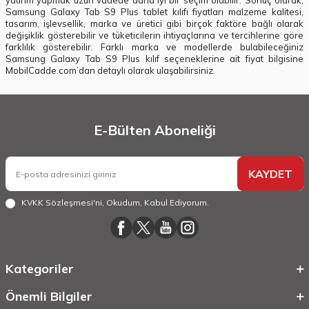
yatırım yapmak uzun vadede daha iyi bir seçim olabilir. Sonuç olarak,
Samsung Galaxy Tab S9 Plus tablet kılıfı fiyatları malzeme kalitesi,
tasarım, işlevsellik, marka ve üretici gibi birçok faktöre bağlı olarak
değişiklik gösterebilir ve tüketicilerin ihtiyaçlarına ve tercihlerine göre
farklılık gösterebilir. Farklı marka ve modellerde bulabileceğiniz
Samsung Galaxy Tab S9 Plus kılıf seçeneklerine ait fiyat bilgisine
MobilCadde.com’dan detaylı olarak ulaşabilirsiniz.
E-Bülten Aboneliği
KAYDET
KVKK Sözleşmesi'ni
, Okudum, Kabul Ediyorum.
Kategoriler
Önemli Bilgiler