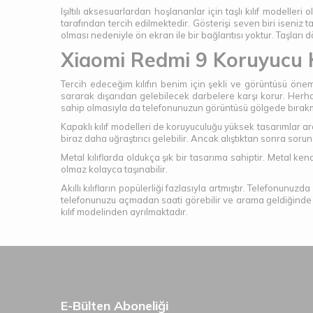
Işıltılı aksesuarlardan hoşlananlar için taşlı kılıf modelleri
tarafından tercih edilmektedir. Gösterişi seven biri iseniz t
olması nedeniyle ön ekran ile bir bağlantısı yoktur. Taşları
Xiaomi Redmi 9 Koruyucu K
Tercih edeceğim kılıfın benim için şekli ve görüntüsü öne
sararak dışarıdan gelebilecek darbelere karşı korur. Herha
sahip olmasıyla da telefonunuzun görüntüsü gölgede bırakma
Kapaklı kılıf modelleri de koruyuculuğu yüksek tasarımlar aras
biraz daha uğraştırıcı gelebilir. Ancak alıştıktan sonra soru
Metal kılıflarda oldukça şık bir tasarıma sahiptir. Metal k
olmaz kolayca taşınabilir.
Akıllı kılıfların popülerliği fazlasıyla artmıştır. Telefonunuz
telefonunuzu açmadan saati görebilir ve arama geldiğinde yanı
kılıf modelinden ayrılmaktadır.
E-Bülten Aboneliği