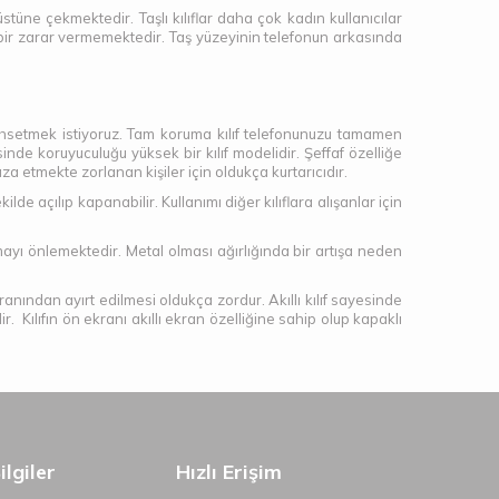
 üstüne çekmektedir. Taşlı kılıflar daha çok kadın kullanıcılar
ngi bir zarar vermemektedir. Taş yüzeyinin telefonun arkasında
bahsetmek istiyoruz. Tam koruma kılıf telefonunuzu tamamen
de koruyuculuğu yüksek bir kılıf modelidir. Şeffaf özelliğe
etmekte zorlanan kişiler için oldukça kurtarıcıdır.
de açılıp kapanabilir. Kullanımı diğer kılıflara alışanlar için
mayı önlemektedir. Metal olması ağırlığında bir artışa neden
ekranından ayırt edilmesi oldukça zordur. Akıllı kılıf sayesinde
. Kılıfın ön ekranı akıllı ekran özelliğine sahip olup kapaklı
lgiler
Hızlı Erişim