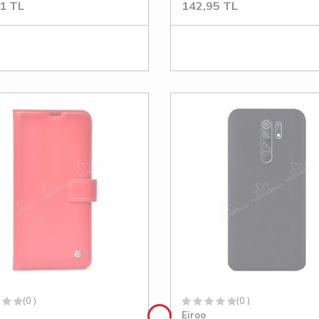
1
TL
142,95
TL
(0 )
(0 )
Eiroo