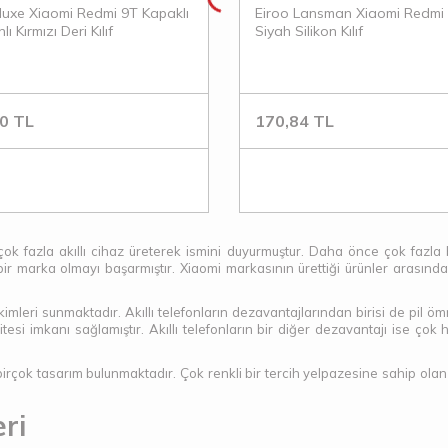
luxe Xiaomi Redmi 9T Kapaklı
Eiroo Lansman Xiaomi Redmi
ı Kırmızı Deri Kılıf
Siyah Silikon Kılıf
0
TL
170,84
TL
ok fazla akıllı cihaz üreterek ismini duyurmuştur. Daha önce çok fazla b
bir marka olmayı başarmıştır. Xiaomi markasının ürettiği ürünler arasında
imleri sunmaktadır. Akıllı telefonların dezavantajlarından birisi de pil 
sitesi imkanı sağlamıştır. Akıllı telefonların bir diğer dezavantajı ise 
 birçok tasarım bulunmaktadır. Çok renkli bir tercih yelpazesine sahip ola
eri