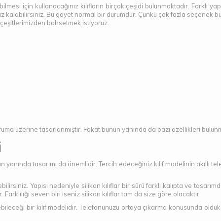
si için kullanacağınız kılıfların birçok çeşidi bulunmaktadır. Farklı yapı 
ız kalabilirsiniz. Bu gayet normal bir durumdur. Çünkü çok fazla seçenek bu
 çeşitlerimizden bahsetmek istiyoruz.
ruma üzerine tasarlanmıştır. Fakat bunun yanında da bazı özellikleri bulun
i
 yanında tasarımı da önemlidir. Tercih edeceğiniz kılıf modelinin akıllı telef
 edebilirsiniz. Yapısı nedeniyle silikon kılıflar bir sürü farklı kalıpta ve tas
 Farklılığı seven biri iseniz silikon kılıflar tam da size göre olacaktır.
bileceği bir kılıf modelidir. Telefonunuzu ortaya çıkarma konusunda oldukça