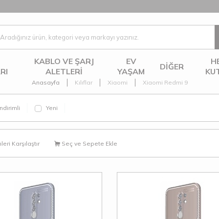
KABLO VE ŞARJ
EV
H
DIĞER
RI
ALETLERI
YAŞAM
KU
Anasayfa
Kılıflar
Xiaomi
Xiaomi Redmi 9
ndirimli
Yeni
eri Karşılaştır
Seç ve Sepete Ekle