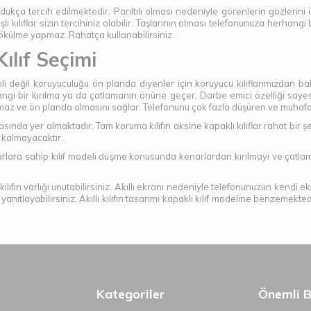
 oldukça tercih edilmektedir. Parıltılı olması nedeniyle görenlerin gözlerini
aşlı kılıflar sizin tercihiniz olabilir. Taşlarının olması telefonunuza herha
 dökülme yapmaz. Rahatça kullanabilirsiniz.
ılıf Seçimi
mli değil koruyuculuğu ön planda diyenler için koruyucu kılıflarımızdan 
ngi bir kırılma ya da çatlamanın önüne geçer. Darbe emici özelliği sayesin
z ve ön planda olmasını sağlar. Telefonunu çok fazla düşüren ve muhafaza 
ında yer almaktadır. Tam koruma kılıfın aksine kapaklı kılıflar rahat bir şekil
n kalmayacaktır.
enarlara sahip kılıf modeli düşme konusunda kenarlardan kırılmayı ve çatla
da kılıfın varlığı unutabilirsiniz. Akıllı ekranı nedeniyle telefonunuzun kendi 
tlayabilirsiniz. Akıllı kılıfın tasarımı kapaklı kılıf modeline benzemektedir
Kategoriler
Önemli Bi