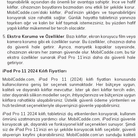
taşınabilirlik açısından da önemli bir avantaja sahiptir. İnce ve hafif
kılıflar, cihazınızın boyutlarını bozmadan onu etkili bir şekilde korur.
MobilCadde.com’daki kılıflar, iPad’inizin şıklığını ve taşınabilirliğini
koruyarak size rahatlık sağlar. Günlük hayatta tabletinizi yanınıza
taşırken ağır ve kalın bir kılıf taşımak istemezsiniz, bu yüzden hafif
yapılı kılıflar mükemmel bir tercih olacaktır.
Ekstra Koruma ve Özellikler
: Bazı kılıflar, ekran koruyucu film veya
kamera koruma gibi ek özellikler sunar. Bu özellikler, cihazınızı daha
da güvenli hale getirir. Ayrıca, manyetik kapaklar sayesinde,
cihazınızın ekranı her zaman güvende olur. MobilCadde.com, bu tür
ekstra özellikler sunarak iPad Pro 11’inizi daha da güvenli hale
getiriyor.
iPad Pro 11 2024 Kılıfı Fiyatları
MobilCadde.com, iPad Pro 11 (2024) kılıfı fiyatları konusunda
kullanıcılarına geniş bir seçenek sunmaktadır. Her bütçeye uygun,
kaliteli ve dayanıklı kılıflar mevcuttur. İster şık deri kılıflar tercih edin,
ister dayanıklı silikon modeller seçin, ihtiyaçlarınıza ve bütçenize uygun
kılıflara rahatlıkla ulaşabilirsiniz. Üstelik güvenli ödeme yöntemleri ve
hızlı teslimat seçenekleriyle alışverişinizi güvenle yapabilirsiniz.
iPad Pro 11 2024 kılıfı, tabletinizi dış etkenlerden koruyarak, kullanım
ömrünü uzatmanıza yardımcı olur. MobilCadde.com, iPad’inizi güvenle
koruyacak şık, dayanıklı ve fonksiyonel kılıf seçenekleri sunuyor. Şimdi
siz de iPad Pro 11’inizi en iyi şekilde koruyacak kılıfı seçebilir, güvenli
alışverişin keyfini çıkarabilirsiniz. MobilCadde.com’un sunduğu kaliteli