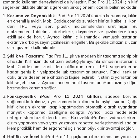
zamanda kullanım deneyiminizi de iyileştirir. iPad Pro 11 2024 için kılıf
seçerken dikkate almanız gereken birkaç önemli özellik bulunmaktadır:
Koruma ve Dayanıklılık
: iPad Pro 11 2024’ünüzün korunması, kılıfın
en önemli işlevidir. MobilCadde.com’da sunulan kılıflar, kaliteli silikon,
deri, TPU veya sert plastik malzemelerden üretilmiştir. Bu
malzemeler, tabletinizi darbelere, düşmelere ve çizilmelere karşı
etkili şekilde korur. Ayrıca, kılıfın iç kısmındaki yumuşak astarlar,
ekran ve arka yüzeyin çizilmesini engeller. Bu şekilde cihazınız, uzun
süre güvenle kullanılabilir.
Şıklık ve Tasarım
: iPad Pro 11, şık ve modern bir tasarıma sahip bir
cihazdır. Kılıfınızın da cihazın estetiğiyle uyumlu olmasını istersiniz.
MobilCadde.com, zarif deri kılıflardan renkli TPU seçeneklerine
kadar geniş bir yelpazede şık tasarımlar sunuyor. Farklı renkler,
dokular ve desenlerle cihazınızı kişiselleştirebilir, stilinizi yansıtan bir
kılıf seçebilirsiniz. Ayrıca, ince ve hafif tasarımlar, iPad'inizin şıklığını
bozmadan koruma sağlar.
Fonksiyonellik
:
iPad Pro 11 2024 kılıfları
, sadece koruma
sağlamakla kalmaz, aynı zamanda kullanım kolaylığı sunar. Çoğu
kılıf, cihazın ekranını açıp kapatmadan otomatik olarak uyandıran
manyetik kapanma özelliğine sahiptir. Ayrıca, bazı modellerde
entegre stand özellikleri bulunur. Bu özellik, iPad’inizi video izlerken,
çizim yaparken veya yazı yazarken rahatça yerleştirmenizi sağlar.
Hem pratiklik hem de ergonomi açısından büyük bir avantaj sağlar.
Hafiflik ve İncelik
: iPad Pro 11, güçlü bir cihaz olmasının yanı sıra