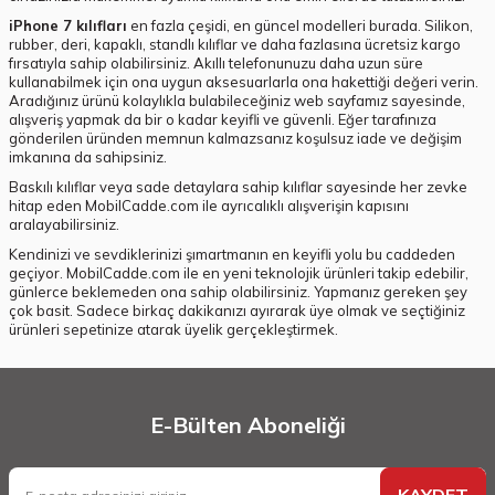
iPhone 7 kılıfları
en fazla çeşidi, en güncel modelleri burada. Silikon,
rubber, deri, kapaklı, standlı kılıflar ve daha fazlasına ücretsiz kargo
fırsatıyla sahip olabilirsiniz. Akıllı telefonunuzu daha uzun süre
kullanabilmek için ona uygun aksesuarlarla ona hakettiği değeri verin.
Aradığınız ürünü kolaylıkla bulabileceğiniz web sayfamız sayesinde,
alışveriş yapmak da bir o kadar keyifli ve güvenli. Eğer tarafınıza
gönderilen üründen memnun kalmazsanız koşulsuz iade ve değişim
imkanına da sahipsiniz.
Baskılı kılıflar veya sade detaylara sahip kılıflar sayesinde her zevke
hitap eden MobilCadde.com ile ayrıcalıklı alışverişin kapısını
aralayabilirsiniz.
Kendinizi ve sevdiklerinizi şımartmanın en keyifli yolu bu caddeden
geçiyor. MobilCadde.com ile en yeni teknolojik ürünleri takip edebilir,
günlerce beklemeden ona sahip olabilirsiniz. Yapmanız gereken şey
çok basit. Sadece birkaç dakikanızı ayırarak üye olmak ve seçtiğiniz
ürünleri sepetinize atarak üyelik gerçekleştirmek.
E-Bülten Aboneliği
KAYDET