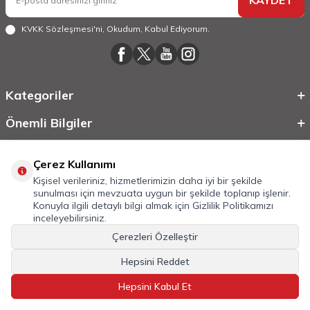
KVKK Sözleşmesi'ni
, Okudum, Kabul Ediyorum.
Kategoriler
Önemli Bilgiler
Hızlı Erişim
Çerez Kullanımı
Kişisel verileriniz, hizmetlerimizin daha iyi bir şekilde
sunulması için mevzuata uygun bir şekilde toplanıp işlenir.
Konuyla ilgili detaylı bilgi almak için
Gizlilik Politikamızı
inceleyebilirsiniz.
Çerezleri Özelleştir
Hepsini Reddet
©
2026
Tüm Hakkı Saklıdır.
Mobilcadde.com
Hepsini Kabul Et
T
-Soft
E-Ticaret
Sistemleriyle Hazırlanmıştır.