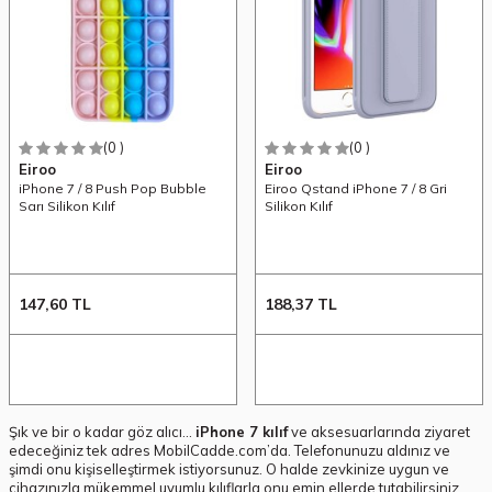
(0 )
(0 )
Eiroo
Eiroo
iPhone 7 / 8 Push Pop Bubble
Eiroo Qstand iPhone 7 / 8 Gri
Sarı Silikon Kılıf
Silikon Kılıf
147,60
TL
188,37
TL
Şık ve bir o kadar göz alıcı...
iPhone 7 kılıf
ve aksesuarlarında ziyaret
edeceğiniz tek adres MobilCadde.com’da. Telefonunuzu aldınız ve
şimdi onu kişiselleştirmek istiyorsunuz. O halde zevkinize uygun ve
cihazınızla mükemmel uyumlu kılıflarla onu emin ellerde tutabilirsiniz.