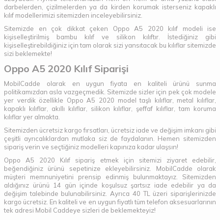
darbelerden, çizilmelerden ya da kirden korumak isterseniz kapaklı
kılıf modellerimizi sitemizden inceleyebilirsiniz.
Sitemizde en çok dikkat çeken Oppo A5 2020 kılıf modeli ise
kişiselleştirilmiş bambu kılıf ve silikon kılıftır. İstediğiniz gibi
kişiselleştirebildiğiniz için tam olarak sizi yansıtacak bu kılıflar sitemizde
sizi beklemekte!
Oppo A5 2020 Kılıf Siparişi
MobilCadde olarak en uygun fiyata en kaliteli ürünü sunma
politikamızdan asla vazgeçmedik. Sitemizde sizler için pek çok modele
yer verdik özellikle Oppo A5 2020 model taşlı kılıflar, metal kılıflar,
kapaklı kılıflar, akıllı kılıflar, silikon kılıflar, şeffaf kılıflar, tam koruma
kılıflar yer almakta.
Sitemizden ücretsiz kargo fırsatları, ücretsiz iade ve değişim imkanı gibi
çeşitli ayrıcalıklardan mutlaka siz de faydalanın. Hemen sitemizden
sipariş verin ve seçtiğiniz modelleri kapınıza kadar ulaşsın!
Oppo A5 2020 Kılıf sipariş etmek için sitemizi ziyaret edebilir,
beğendiğiniz ürünü sepetinize ekleyebilirsiniz. MobilCadde olarak
müşteri memnuniyetini prensip edinmiş bulunmaktayız. Sitemizden
aldığınız ürünü 14 gün içinde koşulsuz şartsız iade edebilir ya da
değişim talebinde bulunabilirsiniz. Ayrıca 40 TL üzeri siparişlerinizde
kargo ücretsiz. En kaliteli ve en uygun fiyatlı tüm telefon aksesuarlarının
tek adresi Mobil Caddeye sizleri de beklemekteyiz!