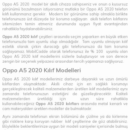
Oppo A5 2020 model bir akıllı cihaza sahipseniz ve onun o kusursuz
görünümü bozulmasın istiyorsanız mutlaka bir Oppo A5 2020 telefon
kılıfı kullanmanız gerekir. Modern bir görünüme sahip olmakla birlikte
telefonunuza üst düzeyde bir koruma sağlayan akıllı telefon kılıflarını
sitemizden temin etmeniz durumunda uygun fiyat avantajından
rahatlıkla faydalanabilirsiniz.
Oppo A5 2020 kılıf
çeşitleri arasında seçim yaparken en büyük etken
telefonunuzla tam uyumlu olup olmadığıdır. Tam uyumlu olmayan kılıf
estetik olarak çirkin duracağı gibi telefonunuza da tam koruma
sağlayamaz. MobilCadde olarak telefonunuz ile % 100 uyumlu olan
Oppo A5 2020 kılıf modellerini sizlerle buluşturuyor ve son derece
zengin bir seçenek yelpazesi arasından tercih yapmanızı sağlıyoruz.
Oppo A5 2020 Kılıf Modelleri
Oppo A5 2020 kılıf modellerimiz darbeye dayanıklı ve uzun ömürlü
kılıflardan oluşmaktadır. Akıllı cihaz için en sağlıklı korumayı
gerçekleştirecek kaliteli malzemelerden üretilen kılıf modellerimiz aynı
zamanda telefonunuzun estetiğini de güzelleştirecektir. Kaliteli
malzemelerden üretildiği için uzun süre rahatlıkla
kullanabileceğiniz
Oppo A5 2020 kılıfları
arasında metal kenarlı ve
cam materyalden üretilen modeller de bulmaktadır.
Aynı zamanda telefonun ekran bölümünü de çizilme ya da kirlenme
gibi risklere karşı koruyan rubber kılıf çeşitlerine de göz atabilirsiniz.
Böylelikle beklentilerinize uygun bir modeli saniyeler içerisinde bulmuş