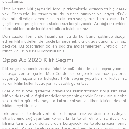
olacaksınız.
Ultra koruma kılıf çeşitlerini farklı platformlarda aramanıza hiç gerek
yok. Sitemizde bu tasarımları da sizlere sunuyor ve gayet düşük
fiyatlarla dilediğiniz modeli satın almanızı sağlıyoruz. Ultra koruma kılıf
çeşitlerinde geniş bir renk skalası sizi karşılayacak. Aradığınız renkleri
alternatif tonları ile birlikte rahatlıkla bulabilirsiniz.
Deri cüzdan formunda hazırlanan ya da kol bandı şeklinde dizayn
edilen kılıf modelleri de güçlü bir seçenek olarak göz atmanız için sizi
bekliyor. Bu tasarımlar da en sağlam malzemelerden üretildiği için
rahatlıkla uzun süre kullanabilirsiniz.
Oppo A5 2020 Kılıf Seçimi
Kılıf seçimi yapmak zordur fakat MobilCadde’de kılıf seçimi yapmak
oldukça zordur çünkü MobilCadde az seçenek sunmaz yüzlerce
seçeneği müşterisi ile buluşturur! Kılıf seçimi yaparken iki kıstasımız
vardır: kılıfın kullanılacak yeri ve estetik görüntüsü.
Eğer kılıfınızı özel günlerde, davetlerde kullanacaksanız taşlı kılıf, simli
kılıf ya da tokalı kılıf gibi modeller seçmeniz gerekir. Eğer kılıfınızı daha
sakin daha gündelik hayatta kullanacaksanız silikon kılıflar, desenli
kılıflar seçebilirsiniz.
Telefonunuzu tehlikeli yerlerde kullanıyorsanız ve daima elinizdeyse
ultra koruma sağlayan tam koruma kılıflar tercih etmelisiniz. Böylelikle
kılıfınız tam olarak darbelerden koruyacak ve telefonunuzun ömrü
uzayacak. Ayrıca telefonunuzun hem ön hem de arka yüzünü olası