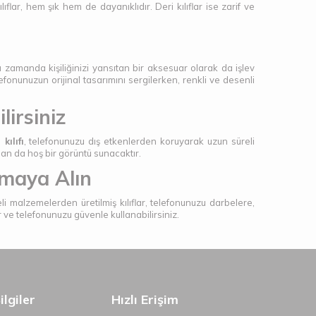
flar, hem şık hem de dayanıklıdır. Deri kılıflar ise zarif ve
zamanda kişiliğinizi yansıtan bir aksesuar olarak da işlev
lefonunuzun orijinal tasarımını sergilerken, renkli ve desenli
irsiniz
ılıfı
, telefonunuzu dış etkenlerden koruyarak uzun süreli
dan da hoş bir görüntü sunacaktır.
umaya Alın
li malzemelerden üretilmiş kılıflar, telefonunuzu darbelere,
r ve telefonunuzu güvenle kullanabilirsiniz.
lgiler
Hızlı Erişim