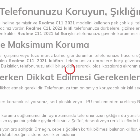
Telefonunuzu Koruyun, Şıklığın
ı haline gelmiştir ve
Realme C11 2021
modelini kullanan pek çok kişi, t
acınız vardır.
Realme C11 2021 kılıfı
, telefonunuzu darbelere, çizilmel
n kaliteli
Realme C11 2021 kılıfları
yla telefonunuzu güvenle korumanızı 
 ile Maksimum Koruma
me, çarpma veya toza maruz kalma gibi durumlar, telefonunuzu hasara uğ
tilen
Realme C11 2021 kılıfları
, telefonunuzu darbelere karşı güvence 
 kılıflar, telefonunuzu etkili bir şekilde sararak, olası kazalarda ekranınız
çerken Dikkat Edilmesi Gerekenler
ikkat etmek gereklidir. Telefonunuzu tam anlamıyla koruyacak bir kılıf seç
en korumak istiyorsanız, sert plastik veya TPU malzemeden üretilmiş
R
.
zca koruma sağlamamalıdır; aynı zamanda telefonunuzun şıklığını da yansıt
a uygun bir şekilde giydirebilirsiniz. Şeffaf, desenli veya renkli kılıflarla
siyonlara sahiptir. Örneğin, cebe sığabilen kartlık bölmesi bulunan kılıflar, k
 tutabileceğiniz stand özellikleri bulunur.