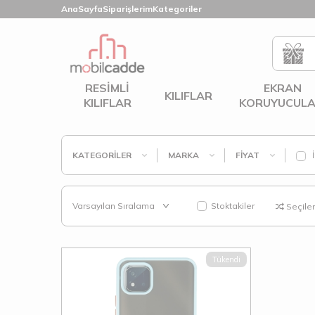
AnaSayfa
Siparişlerim
Kategoriler
RESIMLI
EKRAN
KILIFLAR
KILIFLAR
KORUYUCULA
KATEGORILER
MARKA
FIYAT
İ
Stoktakiler
Seçilenl
Tükendi