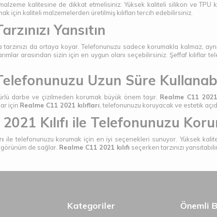
lzeme kalitesine de dikkat etmelisiniz. Yüksek kaliteli silikon ve TPU kılı
in kaliteli malzemelerden üretilmiş kılıfları tercih edebilirsiniz.
arzınızı Yansıtın
a tarzınızı da ortaya koyar. Telefonunuzu sadece korumakla kalmaz, aynı 
mlar arasından sizin için en uygun olanı seçebilirsiniz. Şeffaf kılıflar te
 Telefonunuzu Uzun Süre Kullanabil
 türlü darbe ve çizilmeden korumak büyük önem taşır.
Realme C11 2021 k
lar için
Realme C11 2021 kılıfları
, telefonunuzu koruyacak ve estetik açı
2021 Kılıfı ile Telefonunuzu Kor
rı
ile telefonunuzu korumak için en iyi seçenekleri sunuyor. Yüksek kalite
ir görünüm de sağlar.
Realme C11 2021 kılıfı
seçerken tarzınızı yansıtabili
Kategoriler
Önemli Bi