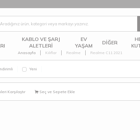
KABLO VE ŞARJ
EV
H
DIĞER
RI
ALETLERI
YAŞAM
KU
Anasayfa
Kılıflar
Realme
Realme C11 2021
ndirimli
Yeni
eri Karşılaştır
Seç ve Sepete Ekle