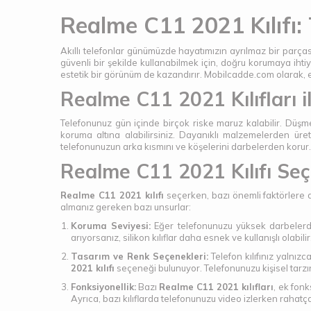
Realme C11 2021 Kılıfı: 
Akıllı telefonlar günümüzde hayatımızın ayrılmaz bir parças
güvenli bir şekilde kullanabilmek için, doğru korumaya ihtiy
estetik bir görünüm de kazandırır. Mobilcadde.com olarak, e
Realme C11 2021 Kılıfları
Telefonunuz gün içinde birçok riske maruz kalabilir. Düş
koruma altına alabilirsiniz. Dayanıklı malzemelerden üre
telefonunuzun arka kısmını ve köşelerini darbelerden korur. Bu
Realme C11 2021 Kılıfı Se
Realme C11 2021 kılıfı
seçerken, bazı önemli faktörlere d
almanız gereken bazı unsurlar:
Koruma Seviyesi:
Eğer telefonunuzu yüksek darbelerd
arıyorsanız, silikon kılıflar daha esnek ve kullanışlı olabilir
Tasarım ve Renk Seçenekleri:
Telefon kılıfınız yalnı
2021 kılıfı
seçeneği bulunuyor. Telefonunuzu kişisel tarzınız
Fonksiyonellik:
Bazı
Realme C11 2021 kılıfları
, ek fonk
Ayrıca, bazı kılıflarda telefonunuzu video izlerken rahatça