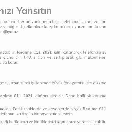
ızı Yansıtın
elefonlarını her an yanlarında taşır. Telefonunuzu her zaman
ere ve diğer dış etkenlere karşı korurken, aynı zamanda ona
sağlıyoruz.
ratabilir.
Realme C11 2021 kılıfı
kullanarak telefonunuzu
altına alır. TPU, silikon ve sert plastik gibi malzemeler,
ı da korur.
mek, uzun süreli kullanımda büyük fark yaratır. İşte dikkate
ealme C11 2021 kılıfları
idealdir. Daha hafif bir koruma
malıdır. Farklı renklerde ve desenlerde birçok
Realme C11
 telefonunuza özgün bir hava katabilirsiniz.
redi kartlarınızı ve kimliklerinizi taşımanıza yardımcı olabilir.