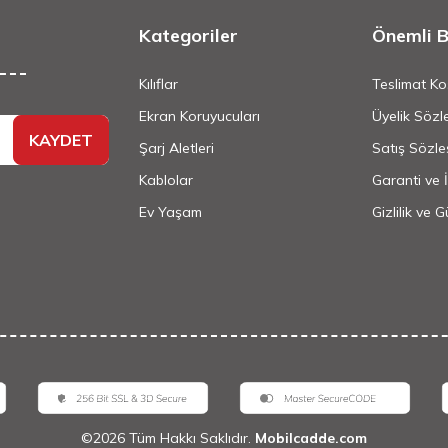
Kategoriler
Önemli Bi
Kılıflar
Teslimat Koş
Ekran Koruyucuları
Üyelik Sözl
KAYDET
Şarj Aletleri
Satış Sözle
Kablolar
Garanti ve 
Ev Yaşam
Gizlilik ve 
©
2026
Tüm Hakkı Saklıdır.
Mobilcadde.com