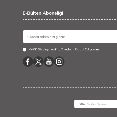
E-Bülten Aboneliği
KVKK Sözleşmesi'ni
, Okudum, Kabul Ediyorum.