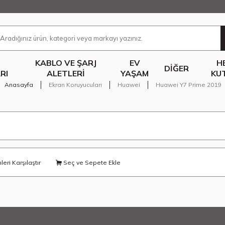
KABLO VE ŞARJ
EV
H
DIĞER
RI
ALETLERI
YAŞAM
KU
Anasayfa
Ekran Koruyucuları
Huawei
Huawei Y7 Prime 2019
eri Karşılaştır
Seç ve Sepete Ekle