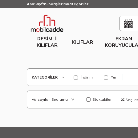
AnaSayfa
Siparişlerim
Kategoriler
RESIMLI
EKRAN
KILIFLAR
KILIFLAR
KORUYUCULA
KATEGORILER
İndirimli
Yeni
Stoktakiler
Seçilenl