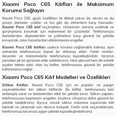
Xiaomi Poco C65 Kılıfları ile Maksimum
Koruma Sağlayın
Xiaomi Poco C65, güçlü özellikleri ile dikkat çekse de, ekranı ve dış
yüzeyi darbeler, çizikler ve toz gibi dış etmenlere karşı hassastır.
Xiaomi Poco C65 kılıf
seçenekleri, cihazınızın ömrünü uzatmak ve
görünümünü korumak için mükemmel bir çözümdür. Telefonunuzu
darbelerden, düşmelerden ve çizilmelere karşı güvenli bir şekilde
koruyarak, olası hasarlardan etkilenmesini engeller.
Xiaomi Poco C65 kılıfları
sadece koruma sağlamakla kalmaz, aynı
zamanda telefonunuza kişisel bir dokunuş ekler. Farklı renkler,
desenler ve malzemelerle telefonunuzu kişiselleştirebilir, tarzınızı
yansıtan şık bir görünüm elde edebilirsiniz. Hem işlevsel hem de estetik
açıdan tatmin edici olan bu kılıflar, telefonunuzu güvenli bir şekilde
kullanmanızı sağlar.
Xiaomi Poco C65 Kılıf Modelleri ve Özellikleri
Silikon Kılıflar:
Xiaomi Poco C65 için en popüler ve yaygın
seçeneklerden biri silikon kılıflardır. Bu kılıflar, telefonunuzu tam
anlamıyla sarar ve darbelerden etkili bir şekilde korur. Silikon yapıları,
telefonunuzun kaymasını engeller, böylece cihazınızı daha güvenli bir
şekilde tutabilirsiniz. Ayrıca, esnek silikon malzeme sayesinde kılıf
takmak ve çıkarmak son derece kolaydır. Farklı renk seçenekleriyle,
telefonunuzu tarzınıza uygun şekilde kişiselleştirebilirsiniz.