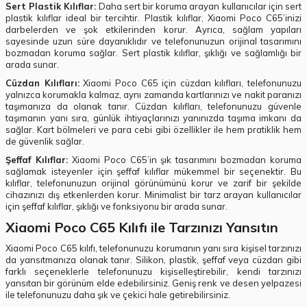
Sert Plastik Kılıflar:
Daha sert bir koruma arayan kullanıcılar için sert
plastik kılıflar ideal bir tercihtir. Plastik kılıflar, Xiaomi Poco C65’inizi
darbelerden ve şok etkilerinden korur. Ayrıca, sağlam yapıları
sayesinde uzun süre dayanıklıdır ve telefonunuzun orijinal tasarımını
bozmadan koruma sağlar. Sert plastik kılıflar, şıklığı ve sağlamlığı bir
arada sunar.
Cüzdan Kılıfları:
Xiaomi Poco C65 için cüzdan kılıfları, telefonunuzu
yalnızca korumakla kalmaz, aynı zamanda kartlarınızı ve nakit paranızı
taşımanıza da olanak tanır. Cüzdan kılıfları, telefonunuzu güvenle
taşımanın yanı sıra, günlük ihtiyaçlarınızı yanınızda taşıma imkanı da
sağlar. Kart bölmeleri ve para cebi gibi özellikler ile hem pratiklik hem
de güvenlik sağlar.
Şeffaf Kılıflar:
Xiaomi Poco C65’in şık tasarımını bozmadan koruma
sağlamak isteyenler için şeffaf kılıflar mükemmel bir seçenektir. Bu
kılıflar, telefonunuzun orijinal görünümünü korur ve zarif bir şekilde
cihazınızı dış etkenlerden korur. Minimalist bir tarz arayan kullanıcılar
için şeffaf kılıflar, şıklığı ve fonksiyonu bir arada sunar.
Xiaomi Poco C65 Kılıfı ile Tarzınızı Yansıtın
Xiaomi Poco C65 kılıfı, telefonunuzu korumanın yanı sıra kişisel tarzınızı
da yansıtmanıza olanak tanır. Silikon, plastik, şeffaf veya cüzdan gibi
farklı seçeneklerle telefonunuzu kişiselleştirebilir, kendi tarzınızı
yansıtan bir görünüm elde edebilirsiniz. Geniş renk ve desen yelpazesi
ile telefonunuzu daha şık ve çekici hale getirebilirsiniz.