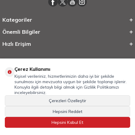
Kategoriler
Önemli Bilgiler
Hızlı Erişim
Çerez Kullanımı
Kişisel verileriniz, hizmetlerimizin daha iyi bir şekilde
sunulması için mevzuata uygun bir şekilde toplanıp işlenir.
Konuyla ilgili detaylı bilgi almak için
Gizlilik Politikamızı
inceleyebilirsiniz.
©
2026
Tüm Hakkı Saklıdır.
Mobilcadde.com
Çerezleri Özelleştir
T
-Soft
E-Ticaret
Sistemleriyle Hazırlanmıştır.
Hepsini Reddet
Hepsini Kabul Et