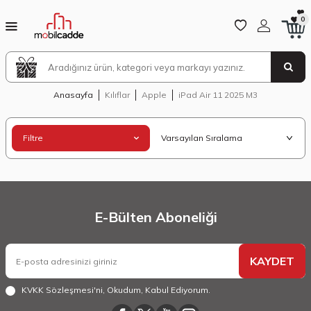
0
Anasayfa
Kılıflar
Apple
iPad Air 11 2025 M3
Filtre
E-Bülten Aboneliği
KAYDET
KVKK Sözleşmesi'ni
, Okudum, Kabul Ediyorum.