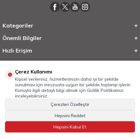
Kategoriler
Önemli Bilgiler
Hızlı Erişim
Çerez Kullanımı
Kişisel verileriniz, hizmetlerimizin daha iyi bir şekilde
sunulması için mevzuata uygun bir şekilde toplanıp işlenir.
Konuyla ilgili detaylı bilgi almak için
Gizlilik Politikamızı
inceleyebilirsiniz.
Çerezleri Özelleştir
©
2026
Tüm Hakkı Saklıdır.
Mobilcadde.com
Hepsini Reddet
T
-Soft
E-Ticaret
Sistemleriyle Hazırlanmıştır.
Hepsini Kabul Et