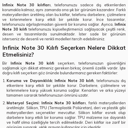
Infinix Note 30 kılıfları
, telefonunuzu sadece dış etkenlerden
korumakla kalmaz, aynı zamanda ona şık bir görünüm kazandırır. Farklı
materyallerden üretilmiş olan bu kılıflar, telefonu darbelere, çizilmelere
ve kirlenmelere karşı etkili bir şekilde korur. İnce tasarımlar,
telefonunuzu ağırlaştırmadan güvenli bir koruma sağlar. Ayrıca,
Infinix
Note 30 kılıfı
telefonunuzu kişiselleştirmenizi sağlayacak çeşitli renk,
desen ve tasarımlarda sunulmaktadır. İster sade bir görünüm
isterseniz de desenli ve renkli modelleri tercih edebilirsiniz.
Infinix Note 30 Kılıfı Seçerken Nelere Dikkat
Etmelisiniz?
Bir
Infinix Note 30 kılıfı
seçerken, telefonunuzun güvenliğini
sağlamak için dikkat etmeniz gereken birkaç önemli özellik vardır. İşte
doğru kılıfı seçerken göz önünde bulundurmanız gereken faktörler:
Koruma ve Dayanıklılık:
Infinix Note 30 kılıfı
, telefonunuzu dış
etkenlere karşı etkili bir şekilde korur. Darbelere, çizilmelere ve
kirlenmelere karşı yüksek koruma sağlar. Kenarları ve arka yüzeyi
tamamen sararak telefonunuzun ömrünü uzatır.
Materyal Seçimi:
Infinix Note 30 kılıfları
, farklı materyallerden
üretilmiştir. Silikon, TPU (Termoplastik Poliüretan), deri ve plastik gibi
materyallerden seçenekler mevcuttur. Silikon kılıflar esnek olup
darbelere karşı etkili bir koruma sağlar. TPU malzeme ise dayanıklı
ve hafif olma özelliğiyle tercih edilmektedir. Deri kılıflar ise zarif bir
görünüm sunarak, şıklık arayan kullanıcılar için idealdir.