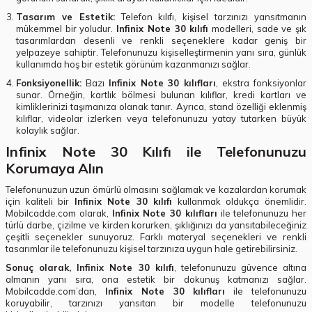
Tasarım ve Estetik:
Telefon kılıfı, kişisel tarzınızı yansıtmanın
mükemmel bir yoludur.
Infinix Note 30 kılıfı
modelleri, sade ve şık
tasarımlardan desenli ve renkli seçeneklere kadar geniş bir
yelpazeye sahiptir. Telefonunuzu kişiselleştirmenin yanı sıra, günlük
kullanımda hoş bir estetik görünüm kazanmanızı sağlar.
Fonksiyonellik:
Bazı
Infinix Note 30 kılıfları
, ekstra fonksiyonlar
sunar. Örneğin, kartlık bölmesi bulunan kılıflar, kredi kartları ve
kimliklerinizi taşımanıza olanak tanır. Ayrıca, stand özelliği eklenmiş
kılıflar, videolar izlerken veya telefonunuzu yatay tutarken büyük
kolaylık sağlar.
Infinix Note 30 Kılıfı ile Telefonunuzu
Korumaya Alın
Telefonunuzun uzun ömürlü olmasını sağlamak ve kazalardan korumak
için kaliteli bir
Infinix Note 30 kılıfı
kullanmak oldukça önemlidir.
Mobilcadde.com olarak,
Infinix Note 30 kılıfları
ile telefonunuzu her
türlü darbe, çizilme ve kirden korurken, şıklığınızı da yansıtabileceğiniz
çeşitli seçenekler sunuyoruz. Farklı materyal seçenekleri ve renkli
tasarımlar ile telefonunuzu kişisel tarzınıza uygun hale getirebilirsiniz.
Sonuç olarak, Infinix Note 30 kılıfı
, telefonunuzu güvence altına
almanın yanı sıra, ona estetik bir dokunuş katmanızı sağlar.
Mobilcadde.com’dan,
Infinix Note 30 kılıfları
ile telefonunuzu
koruyabilir, tarzınızı yansıtan bir modelle telefonunuzu