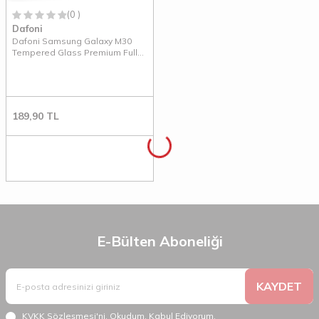
(0 )
Dafoni
Dafoni Samsung Galaxy M30
Tempered Glass Premium Full
Siyah Cam Ekran Koruyucu
189,90
TL
E-Bülten Aboneliği
KAYDET
KVKK Sözleşmesi'ni
, Okudum, Kabul Ediyorum.