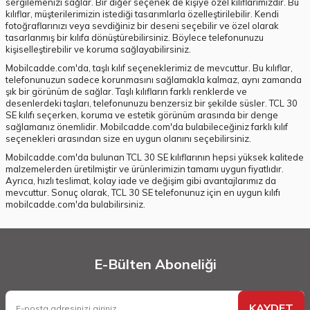
sergilemenizi sağlar. Bir diğer seçenek de kişiye özel kılıflarımızdır. Bu
kılıflar, müşterilerimizin istediği tasarımlarla özelleştirilebilir. Kendi
fotoğraflarınızı veya sevdiğiniz bir deseni seçebilir ve özel olarak
tasarlanmış bir kılıfa dönüştürebilirsiniz. Böylece telefonunuzu
kişiselleştirebilir ve koruma sağlayabilirsiniz.
Mobilcadde.com'da, taşlı kılıf seçeneklerimiz de mevcuttur. Bu kılıflar,
telefonunuzun sadece korunmasını sağlamakla kalmaz, aynı zamanda
şık bir görünüm de sağlar. Taşlı kılıfların farklı renklerde ve
desenlerdeki taşları, telefonunuzu benzersiz bir şekilde süsler. TCL 30
SE kılıfı seçerken, koruma ve estetik görünüm arasında bir denge
sağlamanız önemlidir. Mobilcadde.com'da bulabileceğiniz farklı kılıf
seçenekleri arasından size en uygun olanını seçebilirsiniz.
Mobilcadde.com'da bulunan TCL 30 SE kılıflarının hepsi yüksek kalitede
malzemelerden üretilmiştir ve ürünlerimizin tamamı uygun fiyatlıdır.
Ayrıca, hızlı teslimat, kolay iade ve değişim gibi avantajlarımız da
mevcuttur. Sonuç olarak, TCL 30 SE telefonunuz için en uygun kılıfı
mobilcadde.com'da bulabilirsiniz.
E-Bülten Aboneliği
KAYDET