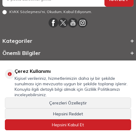
KVKK Sözleşmesi'ni
, Okudum, Kabul Ediyorum.
Kategoriler
Önemli Bilgiler
Hızlı Erişim
Çerez Kullanımı
Kişisel verileriniz, hizmetlerimizin daha iyi bir şekilde
sunulması için mevzuata uygun bir şekilde toplanıp işlenir.
Konuyla ilgili detaylı bilgi almak için
Gizlilik Politikamızı
inceleyebilirsiniz.
Çerezleri Özelleştir
Hepsini Reddet
©
2026
Tüm Hakkı Saklıdır.
Mobilcadde.com
Hepsini Kabul Et
T
-Soft
E-Ticaret
Sistemleriyle Hazırlanmıştır.