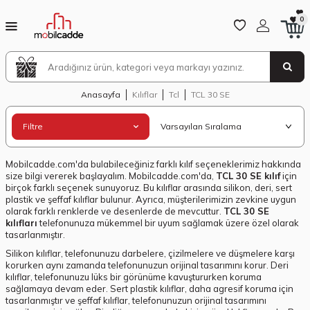
0
Anasayfa
Kılıflar
Tcl
TCL 30 SE
Filtre
Mobilcadde.com'da bulabileceğiniz farklı kılıf seçeneklerimiz hakkında
size bilgi vererek başlayalım. Mobilcadde.com'da,
TCL 30 SE kılıf
için
birçok farklı seçenek sunuyoruz. Bu kılıflar arasında silikon, deri, sert
plastik ve şeffaf kılıflar bulunur. Ayrıca, müşterilerimizin zevkine uygun
olarak farklı renklerde ve desenlerde de mevcuttur.
TCL 30 SE
kılıfları
telefonunuza mükemmel bir uyum sağlamak üzere özel olarak
tasarlanmıştır.
Silikon kılıflar, telefonunuzu darbelere, çizilmelere ve düşmelere karşı
korurken aynı zamanda telefonunuzun orijinal tasarımını korur. Deri
kılıflar, telefonunuzu lüks bir görünüme kavuştururken koruma
sağlamaya devam eder. Sert plastik kılıflar, daha agresif koruma için
tasarlanmıştır ve şeffaf kılıflar, telefonunuzun orijinal tasarımını