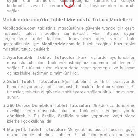
uygun olan ürünlerdir. Kullanmadığınız zamanlarda kolayca
katlanabilir veya bir kenara kaldırılabilir, böylece alan tasarrufu
sağlar.
Mobilcadde.com’da Tablet Masaüstü Tutucu Modelleri
Mobilcadde.com
, tabletinizi masaüstünde güvenle tutmak için çeşitli
masaüstü tutucu modelleri sunmaktadır. Her ihtiyaca uygun
seçeneklerle tablet kullanım deneyiminizi daha verimli hale
getirebilirsiniz. İşte
Mobilcadde.com
’da bulabileceğiniz bazı tablet
masaüstü tutucu çeşitleri:
Ayarlanabilir Tablet Tutucular
: Farklı açılarda ayarlanabilen
masaüstü tutucuları, tabletinizi istediğiniz konumda sabitlemenizi
sağlar. Bu tür tutucular, ekranı daha rahat görmenizi ve kullanım
açınızı kişiselleştirmenizi mümkün kılar.
Sabit Tablet Tutucuları
: Eğer tabletinizi belirli bir pozisyonda
tutmak istiyorsanız, sabit masaüstü tutucuları ideal bir seçimdir. Bu
tutucular, tabletinizi güvenle sabitleyerek sağlam bir kullanım alanı
sunar.
360 Derece Dönebilen Tablet Tutucuları
: 360 derece dönebilme
özelliği sunan masaüstü tutucuları, tabletinizi istediğiniz yönde
döndürebilir. Bu özellik, özellikle sunum yaparken veya video
izlerken çok kullanışlıdır.
Manyetik Tablet Tutucuları
: Manyetik masaüstü tutucuları, güçlü
mıknatıslar ile tabletinizi sabitler. Bu tutucular, pratik kullanımı ve