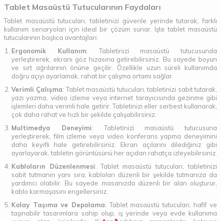
Tablet Masaüstü Tutucularının Faydaları
Tablet masaüstü tutucuları, tabletinizi güvenle yerinde tutarak, farklı
kullanım senaryoları için ideal bir çözüm sunar. İşte tablet masaüstü
tutucularının başlıca avantajları:
Ergonomik Kullanım
: Tabletinizi masaüstü tutucusunda
yerleştirerek, ekranı göz hizasına getirebilirsiniz. Bu sayede boyun
ve sırt ağrılarının önüne geçilir. Özellikle uzun süreli kullanımda
doğru açıyı ayarlamak, rahat bir çalışma ortamı sağlar.
Verimli Çalışma
: Tablet masaüstü tutucuları, tabletinizi sabit tutarak,
yazı yazma, video izleme veya internet tarayıcısında gezinme gibi
işlemleri daha verimli hale getirir. Tabletinizi eller serbest kullanarak,
çok daha rahat ve hızlı bir şekilde çalışabilirsiniz.
Multimedya Deneyimi
: Tabletinizi masaüstü tutucusuna
yerleştirerek, film izleme veya video konferans yapma deneyimini
daha keyifli hale getirebilirsiniz. Ekran açılarını dilediğiniz gibi
ayarlayarak, tabletin görüntüsünü her açıdan rahatça izleyebilirsiniz.
Kabloların Düzenlenmesi
: Tablet masaüstü tutucuları, tabletinizi
sabit tutmanın yanı sıra, kabloları düzenli bir şekilde tutmanıza da
yardımcı olabilir. Bu sayede masanızda düzenli bir alan oluşturur,
kablo karmaşasını engellersiniz.
Kolay Taşıma ve Depolama
: Tablet masaüstü tutucuları, hafif ve
taşınabilir tasarımlara sahip olup, iş yerinde veya evde kullanıma