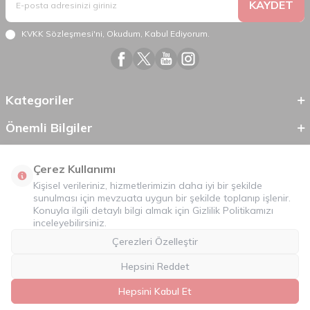
KAYDET
KVKK Sözleşmesi'ni
, Okudum, Kabul Ediyorum.
Kategoriler
Önemli Bilgiler
Hızlı Erişim
Çerez Kullanımı
Kişisel verileriniz, hizmetlerimizin daha iyi bir şekilde
sunulması için mevzuata uygun bir şekilde toplanıp işlenir.
Konuyla ilgili detaylı bilgi almak için
Gizlilik Politikamızı
inceleyebilirsiniz.
Çerezleri Özelleştir
Hepsini Reddet
©
2026
Tüm Hakkı Saklıdır.
Mobilcadde.com
Hepsini Kabul Et
T
-Soft
E-Ticaret
Sistemleriyle Hazırlanmıştır.