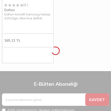
(0 )
Dafoni
Dafoni Aircraft Samsung Galaxy
S25 Edge Ultra İnce Şeffaf
Silikon Kılıf
165,11
TL
E-Bülten Aboneliği
KAYDET
KVKK Sözleşmesi'ni
, Okudum, Kabul Ediyorum.