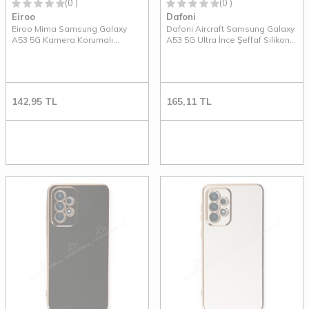
(0 )
(0 )
Eiroo
Dafoni
Eiroo Mima Samsung Galaxy
Dafoni Aircraft Samsung Galaxy
A53 5G Kamera Korumalı
A53 5G Ultra İnce Şeffaf Silikon
Mürdüm Rubber Kılıf
Kılıf
142,95
TL
165,11
TL