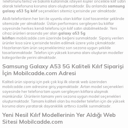
Telefonunu temiz ve bakımlı kullanmak isteyen kişiler öncelikle kılıf satın
alarak telefonuna koruma alanı oluşturmaktadır. Bu anlamda
samsung
galaxy a53 5g kılıf
seçenekleri sitemiz içerisinde yer almaktadır.
Akıllı telefonların her biri ile uyumlu olan kılıflar özel tasarımlar şeklinde
sitemizde yer almaktadır. Üstün performans sergileyen bu kılıflar
sayesinde herkes kendi telefonu için kılıf satın alabilmektedir. Yeni
cihaz ürünleri arasında yer alan
galaxy a53 5g
kılıfları
mobilcadde.com üzerinde beğeni sunmaktadır. Sipariş verilen
ürünler kısa süre içerisinde teslim edilmek üzere yola çıkmaktadır.
Hazırlanan tüm ürün seçeneklerimiz son sezona uygun şekilde
tasarlanmaktadır. Telefon için yüksek koruma alanı oluşturan modeller
kategorilerde yerini almaktadır.
Samsung Galaxy A53 5G Kaliteli Kılıf Siparişi
İçin Mobilcadde.com Adresi
Kaliteli ürün siparişi için pek çok kişi ilk olarak web üzerinden
mobilcadde.com adresine giriş yapmaktadır. Artan model seçenekleri
sayesinde her telefona tam uyum sergileyen kılıflara ulaşmak
mümkündür. Ürünlerin tamamı yeni sezona uygun model seçenekleri
oluşturmaktadır. Tamamı kaliteli olan bu modeller telefon için de yüksek
koruma alanı yaratarak dayanıklılık arttırıcı özellik sunmaktadır.
Yeni Nesil Kılıf Modellerinin Yer Aldığı Web
Sitesi Mobilcadde.com