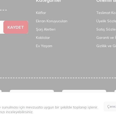
Kategoriler
Önemli Bi
Kılıflar
Teslimat Koş
Ekran Koruyucuları
Üyelik Sözl
KAYDET
Şarj Aletleri
Satış Sözle
Kablolar
Garanti ve 
Ev Yaşam
Gizlilik ve 
©
2026
Tüm Hakkı Saklıdır.
Mobilcadde.com
Çerez
lde sunulması için mevzuata uygun bir şekilde toplanıp işlenir.
mızı
inceleyebilirsiniz.
T
-Soft
E-Ticaret
Sistemleriyle Hazırlanmıştır.