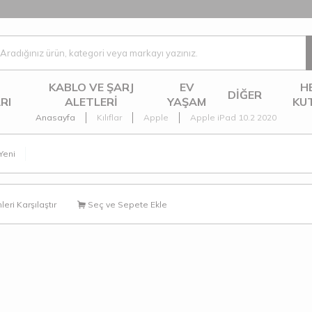
KABLO VE ŞARJ
EV
H
DIĞER
RI
ALETLERI
YAŞAM
KU
Anasayfa
Kılıflar
Apple
Apple iPad 10.2 2020
Yeni
eri Karşılaştır
Seç ve Sepete Ekle