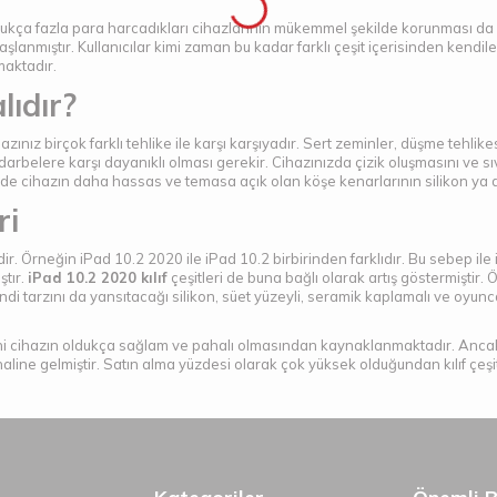
oldukça fazla para harcadıkları cihazlarının mükemmel şekilde korunması da 
başlanmıştır. Kullanıcılar kimi zaman bu kadar farklı çeşit içerisinden kendile
maktadır.
lıdır?
ınız birçok farklı tehlike ile karşı karşıyadır. Sert zeminler, düşme tehli
 darbelere karşı dayanıklı olması gerekir. Cihazınızda çizik oluşmasını ve sıv
cinde cihazın daha hassas ve temasa açık olan köşe kenarlarının silikon ya 
ri
r. Örneğin iPad 10.2 2020 ile iPad 10.2 birbirinden farklıdır. Bu sebep ile i
ştır.
iPad 10.2 2020 kılıf
çeşitleri de buna bağlı olarak artış göstermiştir. Ö
i tarzını da yansıtacağı silikon, süet yüzeyli, seramik kaplamalı ve oyuncakl
ni cihazın oldukça sağlam ve pahalı olmasından kaynaklanmaktadır. Ancak ci
line gelmiştir. Satın alma yüzdesi olarak çok yüksek olduğundan kılıf çeşitli