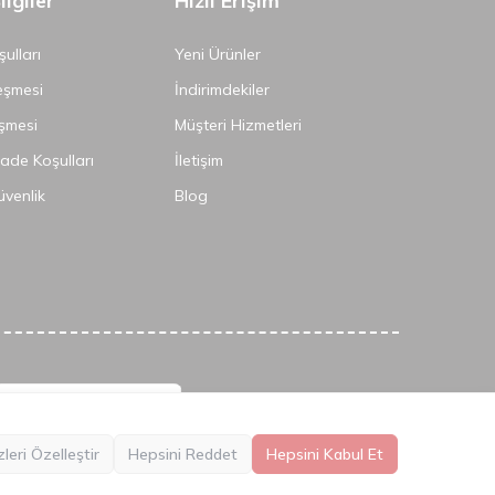
lgiler
Hızlı Erişim
ulları
Yeni Ürünler
eşmesi
İndirimdekiler
şmesi
Müşteri Hizmetleri
İade Koşulları
İletişim
Güvenlik
Blog
leri Özelleştir
Hepsini Reddet
Hepsini Kabul Et