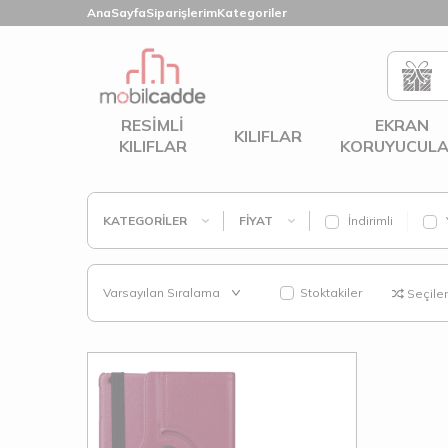
AnaSayfa
Siparişlerim
Kategoriler
RESIMLI
EKRAN
KILIFLAR
KILIFLAR
KORUYUCULA
KATEGORILER
FIYAT
İndirimli
Stoktakiler
Seçilenl