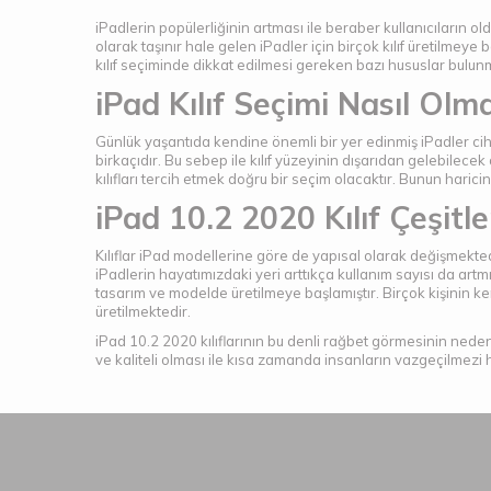
iPadlerin popülerliğinin artması ile beraber kullanıcıların 
olarak taşınır hale gelen iPadler için birçok kılıf üretilmeye 
kılıf seçiminde dikkat edilmesi gereken bazı hususlar bulun
iPad Kılıf Seçimi Nasıl Olma
Günlük yaşantıda kendine önemli bir yer edinmiş iPadler cihaz
birkaçıdır. Bu sebep ile kılıf yüzeyinin dışarıdan gelebilecek
kılıfları tercih etmek doğru bir seçim olacaktır. Bunun hari
iPad 10.2 2020 Kılıf Çeşitle
Kılıflar iPad modellerine göre de yapısal olarak değişmektedi
iPadlerin hayatımızdaki yeri arttıkça kullanım sayısı da artmı
tasarım ve modelde üretilmeye başlamıştır. Birçok kişinin kend
üretilmektedir.
iPad 10.2 2020 kılıflarının bu denli rağbet görmesinin nede
ve kaliteli olması ile kısa zamanda insanların vazgeçilmezi ha