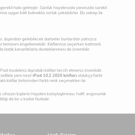
gerekli hale gelmiştir. Günlük hayatınızda yanınızda sürekli
rine uygun kılıfı bulmakta zorluk çekebilirler. Bu sebep ile
kesi, dışarıdan gelebilecek darbeler bunlardan yalnızca
ı temasını engellemelidir. Kılıflarınızı seçerken katmanlı
da lastik kenarlıklarla desteklenmesi de önemlidir.
Pad modeliniz dışındaki kılıfları tercih etmeniz önemlidir.
zellikle yeni nesil
iPad 10.2 2020 kılıfları
oldukça farklı
ı kılıflar birbirinden farklı renk seçenekleri ile
hazın kişilerin hayatını kolaylaştırması, hafif, ergonomik
liği de bir o kadar fazladır.