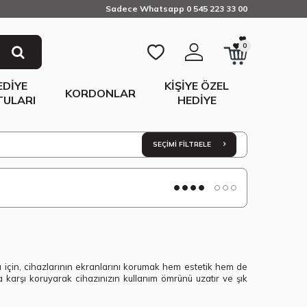
Sadece Whatsapp 0 545 223 33 00
0
EDIYE
KIŞIYE ÖZEL
KORDONLAR
TULARI
HEDIYE
SEÇIMI FILTRELE
ları için, cihazlarının ekranlarını korumak hem estetik hem de
 karşı koruyarak cihazınızın kullanım ömrünü uzatır ve şık