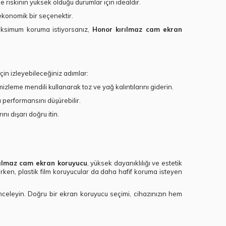
 riskinin yüksek olduğu durumlar için idealdir.
ekonomik bir seçenektir.
aksimum koruma istiyorsanız,
Honor kırılmaz cam ekran
çin izleyebileceğiniz adımlar:
eme mendili kullanarak toz ve yağ kalıntılarını giderin.
performansını düşürebilir.
ı dışarı doğru itin.
rılmaz cam ekran koruyucu
, yüksek dayanıklılığı ve estetik
arken, plastik film koruyucular da daha hafif koruma isteyen
nceleyin. Doğru bir ekran koruyucu seçimi, cihazınızın hem