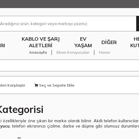
KABLO VE ŞARJ
EV
H
DIĞER
RI
ALETLERI
YAŞAM
KU
Anasayfa
Ekran Koruyucuları
Honor
eri Karşılaştır
Seç ve Sepete Ekle
ategorisi
 özellikleriyle öne çıkan bir marka olarak bilinir. Akıllı telefon kullanıcı
uyucu
, telefon ekranınızı çizilme, darbe ve düşme gibi olumsuz durumlara