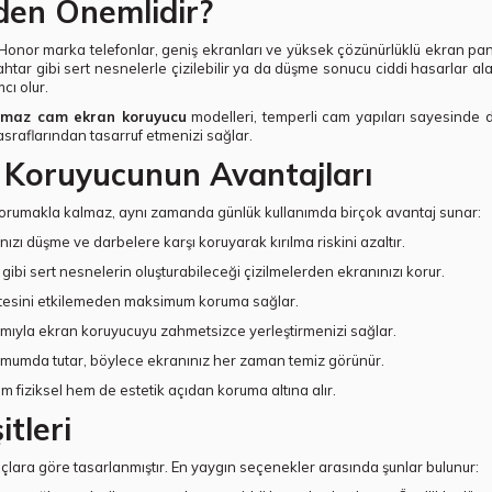
en Önemlidir?
 Honor marka telefonlar, geniş ekranları ve yüksek çözünürlüklü ekran pan
htar gibi sert nesnelerle çizilebilir ya da düşme sonucu ciddi hasarlar ala
cı olur.
ılmaz cam ekran koruyucu
modelleri, temperli cam yapıları sayesinde 
asraflarından tasarruf etmenizi sağlar.
 Koruyucunun Avantajları
korumakla kalmaz, aynı zamanda günlük kullanımda birçok avantaj sunar:
ızı düşme ve darbelere karşı koruyarak kırılma riskini azaltır.
ibi sert nesnelerin oluşturabileceği çizilmelerden ekranınızı korur.
litesini etkilemeden maksimum koruma sağlar.
mıyla ekran koruyucuyu zahmetsizce yerleştirmenizi sağlar.
nimumda tutar, böylece ekranınız her zaman temiz görünür.
 fiziksel hem de estetik açıdan koruma altına alır.
tleri
iyaçlara göre tasarlanmıştır. En yaygın seçenekler arasında şunlar bulunur: