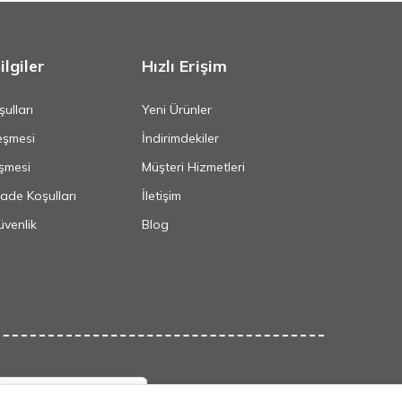
lgiler
Hızlı Erişim
ulları
Yeni Ürünler
eşmesi
İndirimdekiler
şmesi
Müşteri Hizmetleri
İade Koşulları
İletişim
Güvenlik
Blog