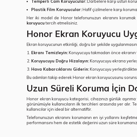
Temperli Cam Koruyucular:
Darbelere karşı üstün korum
Plastik Film Koruyucular:
Hafif çizilmelere karşı koru
Her iki model de Honor telefonunuzun ekranını korumak
koruyucu
tercih etmelisiniz.
Honor Ekran Koruyucu Uy
Ekran koruyucunun etkinliği, doğru bir şekilde uygulanmasına
Ekranı Temizleyin:
Koruyucuyu takmadan önce ekranın tam
Koruyucuyu Doğru Hizalayın:
Koruyucuyu ekrana yerleşt
Hava Kabarcıklarını Giderin:
Koruyucuyu yerleştirdikten
Bu adımları takip ederek Honor ekran koruyucusunu sorunsuz b
Uzun Süreli Koruma İçin D
Honor ekran koruyucu kategorisi, cihazınızı günlük aşınma v
görünümüyle kullanıcıların ilk tercihleri arasında yer alır
kullanıcılar için ideal bir alternatiftir.
Telefonunuzun ekranını korumanın en iyi yollarını keşfetm
performansını hem de estetik değerini uzun süre korumanıza