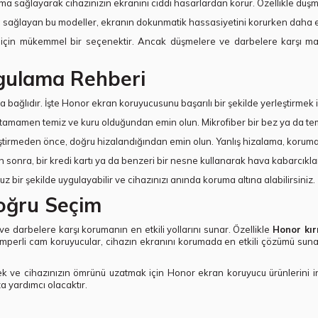
a sağlayarak cihazınızın ekranını ciddi hasarlardan korur. Özellikle düşme
ma sağlayan bu modeller, ekranın dokunmatik hassasiyetini korurken daha 
 için mükemmel bir seçenektir. Ancak düşmelere ve darbelere karşı m
gulama Rehberi
 bağlıdır. İşte Honor ekran koruyucusunu başarılı bir şekilde yerleştirmek i
amen temiz ve kuru olduğundan emin olun. Mikrofiber bir bez ya da temizl
irmeden önce, doğru hizalandığından emin olun. Yanlış hizalama, koruma 
 sonra, bir kredi kartı ya da benzeri bir nesne kullanarak hava kabarcıkların
ir şekilde uygulayabilir ve cihazınızı anında koruma altına alabilirsiniz.
oğru Seçim
e darbelere karşı korumanın en etkili yollarını sunar. Özellikle
Honor kı
. Temperli cam koruyucular, cihazın ekranını korumada en etkili çözümü sun
ek ve cihazınızın ömrünü uzatmak için Honor ekran koruyucu ürünlerini i
 yardımcı olacaktır.