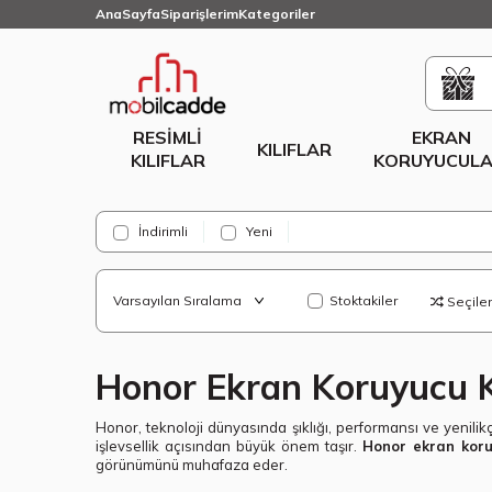
AnaSayfa
Siparişlerim
Kategoriler
RESIMLI
EKRAN
KILIFLAR
KILIFLAR
KORUYUCULA
İndirimli
Yeni
Stoktakiler
Seçilenl
Honor Ekran Koruyucu K
Honor, teknoloji dünyasında şıklığı, performansı ve yenilikçi
işlevsellik açısından büyük önem taşır.
Honor ekran kor
görünümünü muhafaza eder.