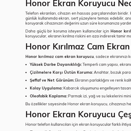
Honor Ekran Koruyucu Ned
Telefon ekranları, cihazın en hassas parçalarından biridir.
günlük kullanımda ekran, sert yüzeylere temas edebilir, ana
koruyarak cihazınızın değerini uzun süre korumanıza yardım
Daha güçlü bir koruma isteyen kullanıcılar için
Honor kır
koruyucular, ekranın kırılma riskini en aza indirerek tamir m
Honor Kırılmaz Cam Ekran
Honor kırılmaz cam ekran koruyucu
, sadece ekranınızı 
Yüksek Darbe Dayanıklılığı:
Temperli cam yapısı, ekranın
Çizilmelere Karşı Üstün Koruma:
Anahtar, bozuk para g
Şeffaf ve Net Görünüm:
Ekranın parlaklığını ve renk ka
Kolay Uygulama:
Kabarcık oluşumunu engelleyen tasarı
Oleofobik Kaplama:
Parmak izi, yağ ve su lekelerini mi
Bu özellikler sayesinde Honor ekran koruyucu, cihazınızı hem
Honor Ekran Koruyucu Çeşi
Honor telefon kullanıcıları için ekran koruyucular farklı iht