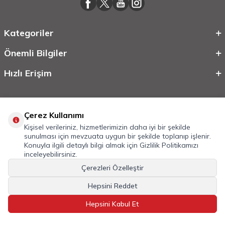
Kategoriler
Önemli Bilgiler
Hızlı Erişim
Çerez Kullanımı
Kişisel verileriniz, hizmetlerimizin daha iyi bir şekilde
sunulması için mevzuata uygun bir şekilde toplanıp işlenir.
Konuyla ilgili detaylı bilgi almak için
Gizlilik Politikamızı
inceleyebilirsiniz.
©
2026
Tüm Hakkı Saklıdır.
Mobilcadde.com
Çerezleri Özelleştir
T
-Soft
E-Ticaret
Sistemleriyle Hazırlanmıştır.
Hepsini Reddet
Hepsini Kabul Et