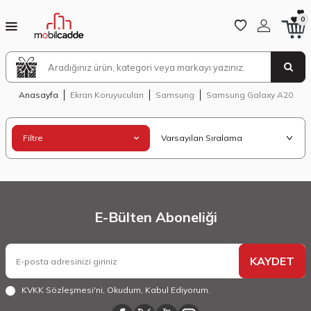
0
Anasayfa
Ekran Koruyucuları
Samsung
Samsung Galaxy A20
Filtre
E-Bülten Aboneliği
KAYDET
KVKK Sözleşmesi'ni
, Okudum, Kabul Ediyorum.