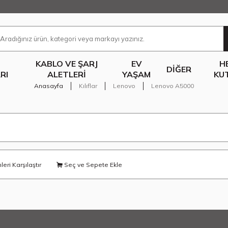
KABLO VE ŞARJ
EV
H
DIĞER
RI
ALETLERI
YAŞAM
KU
Anasayfa
Kılıflar
Lenovo
Lenovo A5000
eri Karşılaştır
Seç ve Sepete Ekle