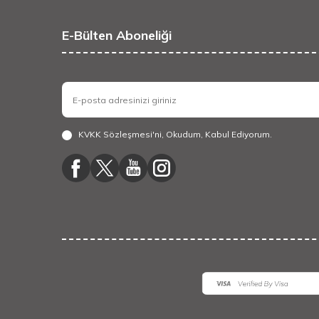
E-Bülten Aboneliği
KVKK Sözleşmesi'ni
, Okudum, Kabul Ediyorum.