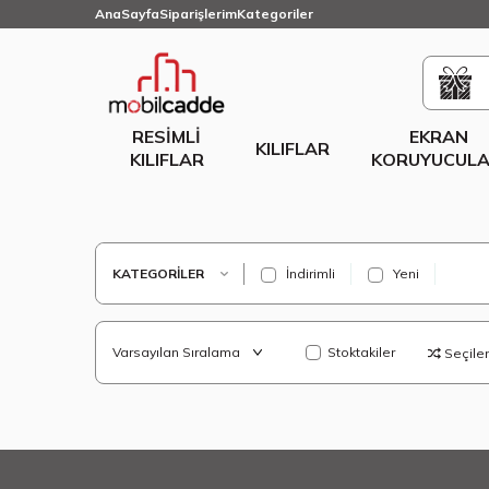
AnaSayfa
Siparişlerim
Kategoriler
RESIMLI
EKRAN
KILIFLAR
KILIFLAR
KORUYUCULA
KATEGORILER
İndirimli
Yeni
Stoktakiler
Seçilenl