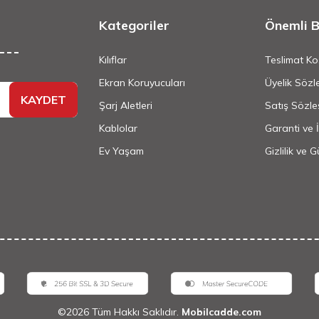
Kategoriler
Önemli Bi
Kılıflar
Teslimat Koş
Ekran Koruyucuları
Üyelik Sözl
KAYDET
Şarj Aletleri
Satış Sözle
Kablolar
Garanti ve 
Ev Yaşam
Gizlilik ve 
©
2026
Tüm Hakkı Saklıdır.
Mobilcadde.com