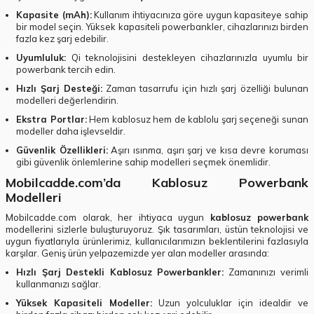
Kapasite (mAh):
Kullanım ihtiyacınıza göre uygun kapasiteye sahip
bir model seçin. Yüksek kapasiteli powerbankler, cihazlarınızı birden
fazla kez şarj edebilir.
Uyumluluk:
Qi teknolojisini destekleyen cihazlarınızla uyumlu bir
powerbank tercih edin.
Hızlı Şarj Desteği:
Zaman tasarrufu için hızlı şarj özelliği bulunan
modelleri değerlendirin.
Ekstra Portlar:
Hem kablosuz hem de kablolu şarj seçeneği sunan
modeller daha işlevseldir.
Güvenlik Özellikleri:
Aşırı ısınma, aşırı şarj ve kısa devre koruması
gibi güvenlik önlemlerine sahip modelleri seçmek önemlidir.
Mobilcadde.com’da Kablosuz Powerbank
Modelleri
Mobilcadde.com olarak, her ihtiyaca uygun
kablosuz powerbank
modellerini sizlerle buluşturuyoruz. Şık tasarımları, üstün teknolojisi ve
uygun fiyatlarıyla ürünlerimiz, kullanıcılarımızın beklentilerini fazlasıyla
karşılar. Geniş ürün yelpazemizde yer alan modeller arasında:
Hızlı Şarj Destekli Kablosuz Powerbankler:
Zamanınızı verimli
kullanmanızı sağlar.
Yüksek Kapasiteli Modeller:
Uzun yolculuklar için idealdir ve