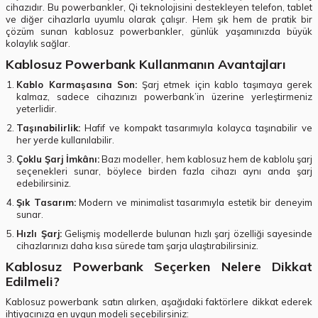
cihazıdır. Bu powerbankler, Qi teknolojisini destekleyen telefon, tablet
ve diğer cihazlarla uyumlu olarak çalışır. Hem şık hem de pratik bir
çözüm sunan kablosuz powerbankler, günlük yaşamınızda büyük
kolaylık sağlar.
Kablosuz Powerbank Kullanmanın Avantajları
Kablo Karmaşasına Son:
Şarj etmek için kablo taşımaya gerek
kalmaz, sadece cihazınızı powerbank’in üzerine yerleştirmeniz
yeterlidir.
Taşınabilirlik:
Hafif ve kompakt tasarımıyla kolayca taşınabilir ve
her yerde kullanılabilir.
Çoklu Şarj İmkânı:
Bazı modeller, hem kablosuz hem de kablolu şarj
seçenekleri sunar, böylece birden fazla cihazı aynı anda şarj
edebilirsiniz.
Şık Tasarım:
Modern ve minimalist tasarımıyla estetik bir deneyim
sunar.
Hızlı Şarj:
Gelişmiş modellerde bulunan hızlı şarj özelliği sayesinde
cihazlarınızı daha kısa sürede tam şarja ulaştırabilirsiniz.
Kablosuz Powerbank Seçerken Nelere Dikkat
Edilmeli?
Kablosuz powerbank satın alırken, aşağıdaki faktörlere dikkat ederek
ihtiyacınıza en uygun modeli seçebilirsiniz: