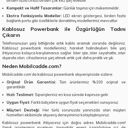
birden fazla cihazı birden çok kez şarj edebilir.
Kompakt ve Hafif Tasarımlar:
Günlük taşıma için mükemmeldir.
Ekstra Fonksiyonlu Modeller:
LED ekran göstergesi, birden fazla
bağlantı portu gibi özelliklerle donatılmış modellerimiz mevcuttur.
Kablosuz Powerbank ile Özgürlüğün Tadını
Çıkarın
Telefonunuzun şarjı bittiğinde artık kablo aramak zorunda değilsiniz.
Kablosuz powerbank modellerimiz, hareket halindeyken bile şarj
ihtiyacınızı kolayca karşılamanızı sağlar. İster işte, ister seyahatte, ister
dışarıda olun; cihazlarınızı şarj etmek artık çok daha pratik ve şık.
Neden Mobilcadde.com?
Mobilcadde.com’da kablosuz powerbank alışverişinizde sizlere:
Orijinal Ürün Garantisi:
Tüm ürünlerimiz %100 orijinal ve
garantilidir.
Hızlı Teslimat:
Siparişleriniz en kısa sürede kapınıza gelir.
Uygun Fiyat:
Farklı bütçelere uygun fiyat seçenekleri sunuyoruz.
Müşteri Desteği:
Her türlü sorunuzda yanınızda olan müşteri
hizmetleri ekibimizle alışveriş deneyiminizi kolaylaştırıyoruz.
Kablosuz powerbank ihtiyacınız için doğru adres Mobilcadde.com!
Şimdi ürünlerimizi inceleyin, taşınabilir enerji özgürlüğüne siz de