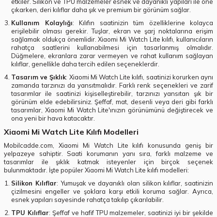
etkiler. Silikon ve TPU malzemeler esnek ve dayanıklı yapıları ile öne
çıkarken, deri kılıflar daha şık ve premium bir görünüm sağlar.
Kullanım Kolaylığı
: Kılıfın saatinizin tüm özelliklerine kolayca
erişilebilir olması gerekir. Tuşlar, ekran ve şarj noktalarına erişim
sağlamak oldukça önemlidir. Xiaomi Mi Watch Lite kılıfı, kullanıcıların
rahatça saatlerini kullanabilmesi için tasarlanmış olmalıdır.
Düğmelere, ekranlara zarar vermeyen ve rahat kullanım sağlayan
kılıflar, genellikle daha tercih edilen seçeneklerdir.
Tasarım ve Şıklık
: Xiaomi Mi Watch Lite kılıfı, saatinizi korurken aynı
zamanda tarzınızı da yansıtmalıdır. Farklı renk seçenekleri ve zarif
tasarımlar ile saatinizi kişiselleştirebilir, tarzınızı yansıtan şık bir
görünüm elde edebilirsiniz. Şeffaf, mat, desenli veya deri gibi farklı
tasarımlar, Xiaomi Mi Watch Lite'ınızın görünümünü değiştirecek ve
ona yeni bir hava katacaktır.
Xiaomi Mi Watch Lite Kılıfı Modelleri
Mobilcadde.com, Xiaomi Mi Watch Lite kılıfı konusunda geniş bir
yelpazeye sahiptir. Saati korumanın yanı sıra, farklı malzeme ve
tasarımlar ile şıklık katmak isteyenler için birçok seçenek
bulunmaktadır. İşte popüler Xiaomi Mi Watch Lite kılıfı modelleri:
Silikon Kılıflar
: Yumuşak ve dayanıklı olan silikon kılıflar, saatinizin
çizilmesini engeller ve şoklara karşı etkili koruma sağlar. Ayrıca,
esnek yapıları sayesinde rahatça takılıp çıkarılabilir.
TPU Kılıflar
: Şeffaf ve hafif TPU malzemeler, saatinizi iyi bir şekilde