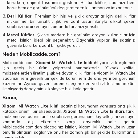
korurken, orijinal tasarımını gösterir. Bu tür kılıflar, saatinizi hem
korur hem de görünümünü değiştirmeden kullanmanıza imkan tanır.
Deri Kılıflar
: Premium bir his ve şıklık arayanlar için deri kılıflar
mükemmel bir tercihtir. Şık ve zarif tasarımlarıyla dikkat çeker,
saatinizi korurken aynı zamanda tarzınızı yansıtır.
Metal Kılıflar
: Şık ve modern bir görünüm arayan kullanıcılar için
metal kılıflar ideal bir seçenektir. Dayanıklı yapıları ile saatinizi
güvenle korurken, zarif bir şıklık yaratır.
Neden Mobilcadde.com?
Mobilcadde.com,
Xiaomi Mi Watch Lite kılıfı
ihtiyacınızı karşılamak
için geniş bir ürün yelpazesi sunmaktadır. Yüksek kaliteli
malzemelerden üretilmiş, şık ve dayanıklı kılıflar ile Xiaomi Mi Watch Lite
saatinizi hem güvenli bir şekilde korur hem de ona yeni bir görünüm
kazandırır. Ayrıca, güvenli ödeme seçenekleri ve hızlı teslimat imkânı
ile alışveriş deneyiminizi kolay ve hızlı hale getirir.
Sonuç
Xiaomi Mi Watch Lite kılıfı
, saatinizi korumanın yanı sıra ona şıklık
katacak önemli bir aksesuardır.
Xiaomi Mi Watch Lite kılıfları
, farklı
malzeme ve tasarımlar ile saatinizin görünümünü kişiselleştirirken, aynı
zamanda dış etkenlere karşı dayanıklı hale getirir.
Mobilcadde.com'dan alacağınız kılıflar, Xiaomi Mi Watch Lite'ın uzun
ömürlü olmasını sağlar ve onu her zaman şık bir şekilde kullanmanızı
mümkün kılar.