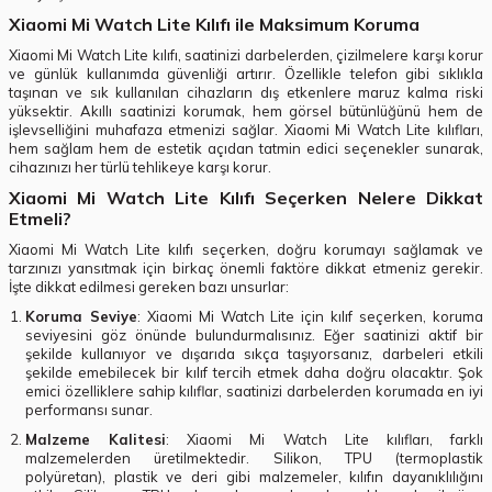
Xiaomi Mi Watch Lite Kılıfı ile Maksimum Koruma
Xiaomi Mi Watch Lite kılıfı, saatinizi darbelerden, çizilmelere karşı korur
ve günlük kullanımda güvenliği artırır. Özellikle telefon gibi sıklıkla
taşınan ve sık kullanılan cihazların dış etkenlere maruz kalma riski
yüksektir. Akıllı saatinizi korumak, hem görsel bütünlüğünü hem de
işlevselliğini muhafaza etmenizi sağlar. Xiaomi Mi Watch Lite kılıfları,
hem sağlam hem de estetik açıdan tatmin edici seçenekler sunarak,
cihazınızı her türlü tehlikeye karşı korur.
Xiaomi Mi Watch Lite Kılıfı Seçerken Nelere Dikkat
Etmeli?
Xiaomi Mi Watch Lite kılıfı seçerken, doğru korumayı sağlamak ve
tarzınızı yansıtmak için birkaç önemli faktöre dikkat etmeniz gerekir.
İşte dikkat edilmesi gereken bazı unsurlar:
Koruma Seviye
: Xiaomi Mi Watch Lite için kılıf seçerken, koruma
seviyesini göz önünde bulundurmalısınız. Eğer saatinizi aktif bir
şekilde kullanıyor ve dışarıda sıkça taşıyorsanız, darbeleri etkili
şekilde emebilecek bir kılıf tercih etmek daha doğru olacaktır. Şok
emici özelliklere sahip kılıflar, saatinizi darbelerden korumada en iyi
performansı sunar.
Malzeme Kalitesi
: Xiaomi Mi Watch Lite kılıfları, farklı
malzemelerden üretilmektedir. Silikon, TPU (termoplastik
polyüretan), plastik ve deri gibi malzemeler, kılıfın dayanıklılığını