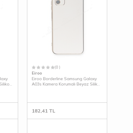
(0 )
Eiroo
laxy
Eiroo Borderline Samsung Galaxy
ilikon
A03s Kamera Korumalı Beyaz Silikon
Kılıf
182,41
TL