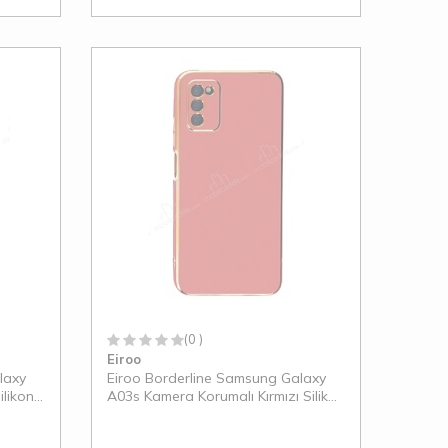
(0 )
Eiroo
laxy
Eiroo Borderline Samsung Galaxy
likon
A03s Kamera Korumalı Kırmızı Silikon
Kılıf