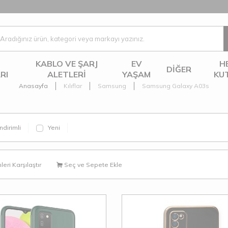
KABLO VE ŞARJ
EV
H
DIĞER
RI
ALETLERI
YAŞAM
KU
Anasayfa
Kılıflar
Samsung
Samsung Galaxy A03s
ndirimli
Yeni
eri Karşılaştır
Seç ve Sepete Ekle