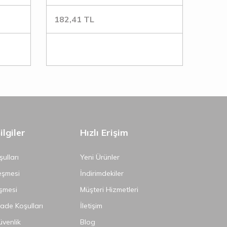
182,41
TL
lgiler
Hızlı Erişim
ulları
Yeni Ürünler
eşmesi
İndirimdekiler
şmesi
Müşteri Hizmetleri
İade Koşulları
İletişim
Güvenlik
Blog