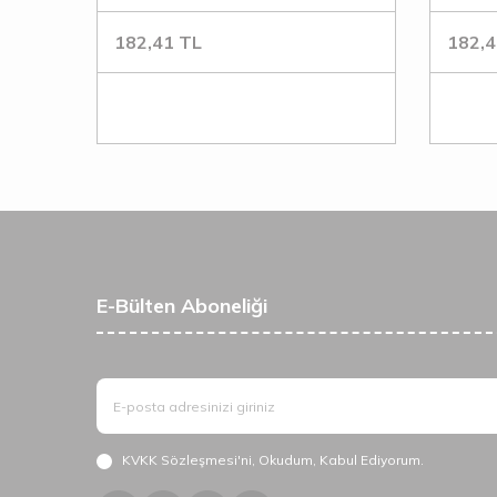
182,41
TL
182,4
E-Bülten Aboneliği
KVKK Sözleşmesi'ni
, Okudum, Kabul Ediyorum.