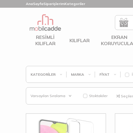
AnaSayfa
Siparişlerim
Kategoriler
RESIMLI
EKRAN
KILIFLAR
KILIFLAR
KORUYUCULA
KATEGORILER
MARKA
FIYAT
İ
Stoktakiler
Seçilenl