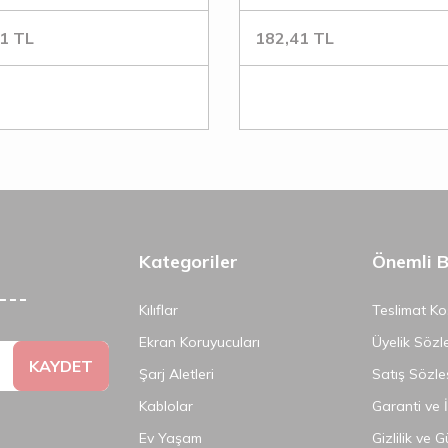
1
TL
182,41
TL
Kategoriler
Önemli Bi
Kılıflar
Teslimat Koş
Ekran Koruyucuları
Üyelik Sözl
KAYDET
Şarj Aletleri
Satış Sözle
Kablolar
Garanti ve 
Ev Yaşam
Gizlilik ve 