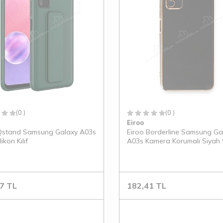
(0 )
(0 )
Eiroo
Qstand Samsung Galaxy A03s
Eiroo Borderline Samsung Ga
likon Kılıf
A03s Kamera Korumalı Siyah S
Kılıf
7
TL
182,41
TL