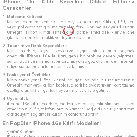
iPhone 16e Kılıfı Seçerken Dikkat Edilmesi
Gerekenler
Malzeme Kalitesi:
Kılıf seçerken, malzeme kalitesi büyük önem taşır. Silikon, TPU, deri
veya polikarbonat gibi malzemeler, farklı koruma seviyeleri sunar.
Örneğin, silikon kılıflar esneklik ve darbe emici özellikleriyle öne
çıkarken, deri kılıflar şıklık ve dayanıklılık sunar.
Tasarım ve Renk Seçenekleri:
Kılıf seçerken, kişisel zevkinize uygun bir tasarım seçmek
önemlidir.
iPhone 16e kılıfları
, geniş bir renk ve desen yelpazesi
sunar. Sade ve minimalist bir tarz mı, yoksa göz alıcı renkler mi tercih
ediyorsunuz? Seçim tamamen size kalmış!
Fonksiyonel Özellikler:
Kılıfın fonksiyonel özelliklerini de göz önünde bulundurmalısınız.
Örneğin, manyetik kılıflar, kablosuz şarjı kolaylaştırırken, kart taşıma
özelliği olan kılıflar, günlük hayatınızı pratik hale getirir.
Uyumluluk:
iPhone 16e kılıfı seçerken, modelinize tam uyumlu olmasına dikkat
etmelisiniz. Kılıfın, telefonunuzun kamera, şarj girişi ve tuşlarına tam
olarak uyum sağlaması, kullanım konforunu artırır.
En Popüler iPhone 16e Kılıfı Modelleri
Şeffaf Kılıflar: