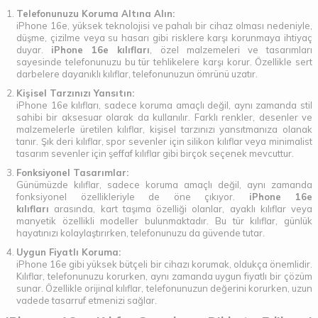
Telefonunuzu Koruma Altına Alın:
iPhone 16e, yüksek teknolojisi ve pahalı bir cihaz olması nedeniyle,
düşme, çizilme veya su hasarı gibi risklere karşı korunmaya ihtiyaç
duyar.
iPhone 16e kılıfları
, özel malzemeleri ve tasarımları
sayesinde telefonunuzu bu tür tehlikelere karşı korur. Özellikle sert
darbelere dayanıklı kılıflar, telefonunuzun ömrünü uzatır.
Kişisel Tarzınızı Yansıtın:
iPhone 16e kılıfları, sadece koruma amaçlı değil, aynı zamanda stil
sahibi bir aksesuar olarak da kullanılır. Farklı renkler, desenler ve
malzemelerle üretilen kılıflar, kişisel tarzınızı yansıtmanıza olanak
tanır. Şık deri kılıflar, spor sevenler için silikon kılıflar veya minimalist
tasarım sevenler için şeffaf kılıflar gibi birçok seçenek mevcuttur.
Fonksiyonel Tasarımlar:
Günümüzde kılıflar, sadece koruma amaçlı değil, aynı zamanda
fonksiyonel özellikleriyle de öne çıkıyor.
iPhone 16e
kılıfları
arasında, kart taşıma özelliği olanlar, ayaklı kılıflar veya
manyetik özellikli modeller bulunmaktadır. Bu tür kılıflar, günlük
hayatınızı kolaylaştırırken, telefonunuzu da güvende tutar.
Uygun Fiyatlı Koruma:
iPhone 16e gibi yüksek bütçeli bir cihazı korumak, oldukça önemlidir.
Kılıflar, telefonunuzu korurken, aynı zamanda uygun fiyatlı bir çözüm
sunar. Özellikle orijinal kılıflar, telefonunuzun değerini korurken, uzun
vadede tasarruf etmenizi sağlar.