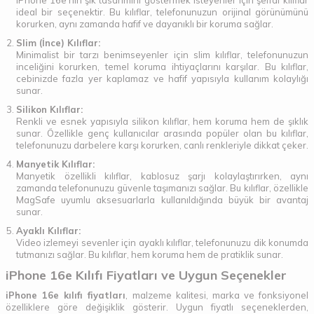
iPhone 16e'nin şık tasarımını göstermek isteyenler için şeffaf kılıflar
ideal bir seçenektir. Bu kılıflar, telefonunuzun orijinal görünümünü
korurken, aynı zamanda hafif ve dayanıklı bir koruma sağlar.
Slim (İnce) Kılıflar:
Minimalist bir tarzı benimseyenler için slim kılıflar, telefonunuzun
inceliğini korurken, temel koruma ihtiyaçlarını karşılar. Bu kılıflar,
cebinizde fazla yer kaplamaz ve hafif yapısıyla kullanım kolaylığı
sunar.
Silikon Kılıflar:
Renkli ve esnek yapısıyla silikon kılıflar, hem koruma hem de şıklık
sunar. Özellikle genç kullanıcılar arasında popüler olan bu kılıflar,
telefonunuzu darbelere karşı korurken, canlı renkleriyle dikkat çeker.
Manyetik Kılıflar:
Manyetik özellikli kılıflar, kablosuz şarjı kolaylaştırırken, aynı
zamanda telefonunuzu güvenle taşımanızı sağlar. Bu kılıflar, özellikle
MagSafe uyumlu aksesuarlarla kullanıldığında büyük bir avantaj
sunar.
Ayaklı Kılıflar:
Video izlemeyi sevenler için ayaklı kılıflar, telefonunuzu dik konumda
tutmanızı sağlar. Bu kılıflar, hem koruma hem de pratiklik sunar.
iPhone 16e Kılıfı Fiyatları ve Uygun Seçenekler
iPhone 16e kılıfı fiyatları
, malzeme kalitesi, marka ve fonksiyonel
özelliklere göre değişiklik gösterir. Uygun fiyatlı seçeneklerden,