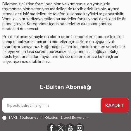
Dilerseniz cüzdan formunda olan ve kartlarınızı da yanınızda
taşımanıza olanak tanıyan modelleri de tercih edebilirsiniz. Ayrıca
standlı deri kılıf modelleri de telefon kullanma keyfinizi taçlandırabilir.
Vantuzlu olarak dizayn edilen bu modeller fonksiyonel özellikleri ile ön
plana çıkıyor. Kategorimiz içerisinde telefon aksesuar çantası
modelleri de mevcut.
Pratik kullanım yönüyle ön plana çıkan bu modellere sadece tek tıkla
sahip olabilirsiniz. Tüm ürün modelleri için sizlere en uygun fiyat
avantajını sunuyoruz. Beğendiğiniz tüm tasarımları hemen sepetinize
ekleyin ve en kısa sürede adresinize ulaştırmamızı sağlayın. Bütçe
dostu fiyatlarımızdan faydalanarak siz de son derece kazançlı bir
alışverişe imza atabilirsiniz.
E-Bülten Aboneliği
KAYDET
KVKK Sözleşmesi'ni
, Okudum, Kabul Ediyorum.