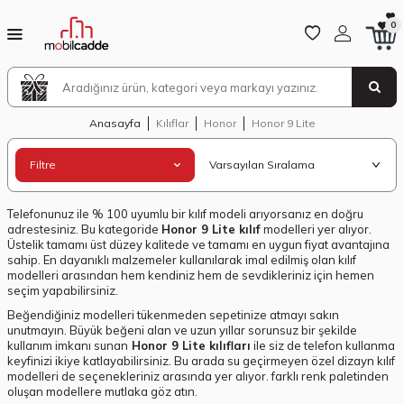
0
Anasayfa
Kılıflar
Honor
Honor 9 Lite
Filtre
Telefonunuz ile % 100 uyumlu bir kılıf modeli arıyorsanız en doğru
adrestesiniz. Bu kategoride
Honor 9 Lite kılıf
modelleri yer alıyor.
Üstelik tamamı üst düzey kalitede ve tamamı en uygun fiyat avantajına
sahip. En dayanıklı malzemeler kullanılarak imal edilmiş olan kılıf
modelleri arasından hem kendiniz hem de sevdikleriniz için hemen
seçim yapabilirsiniz.
Beğendiğiniz modelleri tükenmeden sepetinize atmayı sakın
unutmayın. Büyük beğeni alan ve uzun yıllar sorunsuz bir şekilde
kullanım imkanı sunan
Honor 9 Lite kılıfları
ile siz de telefon kullanma
keyfinizi ikiye katlayabilirsiniz. Bu arada su geçirmeyen özel dizayn kılıf
modelleri de seçenekleriniz arasında yer alıyor. farklı renk paletinden
oluşan modellere mutlaka göz atın.