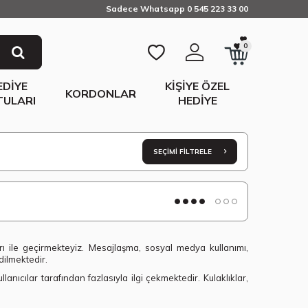
Sadece Whatsapp 0 545 223 33 00
0
EDIYE
KIŞIYE ÖZEL
KORDONLAR
TULARI
HEDIYE
SEÇIMI FILTRELE
arı ile geçirmekteyiz. Mesajlaşma, sosyal medya kullanımı,
dilmektedir.
nıcılar tarafından fazlasıyla ilgi çekmektedir. Kulaklıklar,