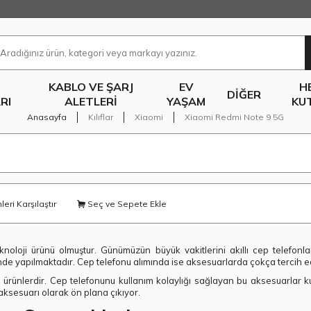
KABLO VE ŞARJ
EV
H
DIĞER
RI
ALETLERI
YAŞAM
KU
Anasayfa
Kılıflar
Xiaomi
Xiaomi Redmi Note 9 5G
eri Karşılaştır
Seç ve Sepete Ekle
knoloji ürünü olmuştur. Günümüzün büyük vakitlerini akıllı cep telefonl
inde yapılmaktadır. Cep telefonu alımında ise aksesuarlarda çokça tercih e
rünlerdir. Cep telefonunu kullanım kolaylığı sağlayan bu aksesuarlar kulla
 aksesuarı olarak ön plana çıkıyor.