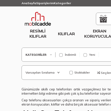
AnaSayfa
Siparişlerim
Kategoriler
RESIMLI
EKRAN
KILIFLAR
KILIFLAR
KORUYUCULA
KATEGORILER
İndirimli
Yeni
Stoktakiler
Seçilenl
Günümüzde akıllı cep telefonları artık vazgeçilmez bir te
internetten bilgi edinme gibi pek çok iş bu telefonlar sayes
Cep telefonu aksesuarları çokça aranan ve sipariş verilen ü
ekran koruyucuları, kılıflar ve daha birçok aksesuar telefon