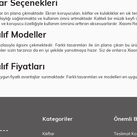
ar Seçenekleri
 ön plana çıkmaktadır. Ekran koruyucuları, kılıflar ve kulaklıklar en sık ter
ylığı sağlanmakta ve kullanım ömrü artmaktadır. Kaliteli bir müzik keyfi 
 ve koruyucu özelliğiyle kullanım ömrünü arttıran aksesuarlardır. Xiaomi Re
ıf Modeller
zlasıyla ilgisini çekmektedir. Farklı tasarımları ile ön plana çıkan bu ürünl
nler sizin tarzınızı da en iyi şekilde yansıtmaya hazır. Siz de onlarca Xia
f Fiyatları
 uygun fiyatlı avantajlar sunmaktadır. Farklı tasarımları ve modelleri en uygun 
Kategoriler
Önemli Bi
Kılıflar
Teslimat Koş