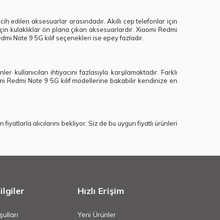
cih edilen aksesuarlar arasındadır. Akıllı cep telefonlar için
için kulaklıklar ön plana çıkan aksesuarlardır. Xiaomi Redmi
dmi Note 9 5G kılıf seçenekleri ise epey fazladır.
er kullanıcıları ihtiyacını fazlasıyla karşılamaktadır. Farklı
omi Redmi Note 9 5G kılıf modellerine bakabilir kendinize en
fiyatlarla alıcılarını bekliyor. Siz de bu uygun fiyatlı ürünleri
lgiler
Hızlı Erişim
ulları
Yeni Ürünler