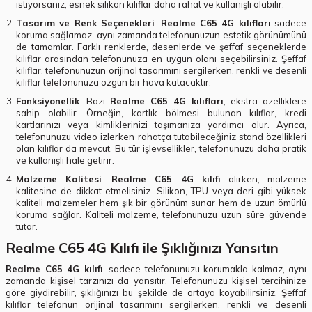
istiyorsanız, esnek silikon kılıflar daha rahat ve kullanışlı olabilir.
Tasarım ve Renk Seçenekleri
:
Realme C65 4G kılıfları
sadece
koruma sağlamaz, aynı zamanda telefonunuzun estetik görünümünü
de tamamlar. Farklı renklerde, desenlerde ve şeffaf seçeneklerde
kılıflar arasından telefonunuza en uygun olanı seçebilirsiniz. Şeffaf
kılıflar, telefonunuzun orijinal tasarımını sergilerken, renkli ve desenli
kılıflar telefonunuza özgün bir hava katacaktır.
Fonksiyonellik
: Bazı
Realme C65 4G kılıfları
, ekstra özelliklere
sahip olabilir. Örneğin, kartlık bölmesi bulunan kılıflar, kredi
kartlarınızı veya kimliklerinizi taşımanıza yardımcı olur. Ayrıca,
telefonunuzu video izlerken rahatça tutabileceğiniz stand özellikleri
olan kılıflar da mevcut. Bu tür işlevsellikler, telefonunuzu daha pratik
ve kullanışlı hale getirir.
Malzeme Kalitesi
:
Realme C65 4G kılıfı
alırken, malzeme
kalitesine de dikkat etmelisiniz. Silikon, TPU veya deri gibi yüksek
kaliteli malzemeler hem şık bir görünüm sunar hem de uzun ömürlü
koruma sağlar. Kaliteli malzeme, telefonunuzu uzun süre güvende
tutar.
Realme C65 4G Kılıfı ile Şıklığınızı Yansıtın
Realme C65 4G kılıfı
, sadece telefonunuzu korumakla kalmaz, aynı
zamanda kişisel tarzınızı da yansıtır. Telefonunuzu kişisel tercihinize
göre giydirebilir, şıklığınızı bu şekilde de ortaya koyabilirsiniz. Şeffaf
kılıflar telefonun orijinal tasarımını sergilerken, renkli ve desenli