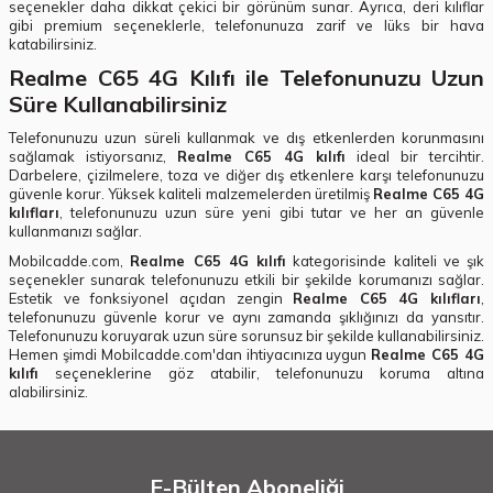
seçenekler daha dikkat çekici bir görünüm sunar. Ayrıca, deri kılıflar
gibi premium seçeneklerle, telefonunuza zarif ve lüks bir hava
katabilirsiniz.
Realme C65 4G Kılıfı ile Telefonunuzu Uzun
Süre Kullanabilirsiniz
Telefonunuzu uzun süreli kullanmak ve dış etkenlerden korunmasını
sağlamak istiyorsanız,
Realme C65 4G kılıfı
ideal bir tercihtir.
Darbelere, çizilmelere, toza ve diğer dış etkenlere karşı telefonunuzu
güvenle korur. Yüksek kaliteli malzemelerden üretilmiş
Realme C65 4G
kılıfları
, telefonunuzu uzun süre yeni gibi tutar ve her an güvenle
kullanmanızı sağlar.
Mobilcadde.com,
Realme C65 4G kılıfı
kategorisinde kaliteli ve şık
seçenekler sunarak telefonunuzu etkili bir şekilde korumanızı sağlar.
Estetik ve fonksiyonel açıdan zengin
Realme C65 4G kılıfları
,
telefonunuzu güvenle korur ve aynı zamanda şıklığınızı da yansıtır.
Telefonunuzu koruyarak uzun süre sorunsuz bir şekilde kullanabilirsiniz.
Hemen şimdi Mobilcadde.com'dan ihtiyacınıza uygun
Realme C65 4G
kılıfı
seçeneklerine göz atabilir, telefonunuzu koruma altına
alabilirsiniz.
E-Bülten Aboneliği