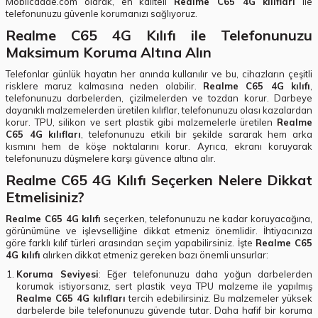
Mobilcadde.com olarak, en kaliteli
Realme C65 4G kılıfları
ile
telefonunuzu güvenle korumanızı sağlıyoruz.
Realme C65 4G Kılıfı ile Telefonunuzu
Maksimum Koruma Altına Alın
Telefonlar günlük hayatın her anında kullanılır ve bu, cihazların çeşitli
risklere maruz kalmasına neden olabilir.
Realme C65 4G kılıfı
,
telefonunuzu darbelerden, çizilmelerden ve tozdan korur. Darbeye
dayanıklı malzemelerden üretilen kılıflar, telefonunuzu olası kazalardan
korur. TPU, silikon ve sert plastik gibi malzemelerle üretilen
Realme
C65 4G kılıfları
, telefonunuzu etkili bir şekilde sararak hem arka
kısmını hem de köşe noktalarını korur. Ayrıca, ekranı koruyarak
telefonunuzu düşmelere karşı güvence altına alır.
Realme C65 4G Kılıfı Seçerken Nelere Dikkat
Etmelisiniz?
Realme C65 4G kılıfı
seçerken, telefonunuzu ne kadar koruyacağına,
görünümüne ve işlevselliğine dikkat etmeniz önemlidir. İhtiyacınıza
göre farklı kılıf türleri arasından seçim yapabilirsiniz. İşte
Realme C65
4G kılıfı
alırken dikkat etmeniz gereken bazı önemli unsurlar:
Koruma Seviyesi
: Eğer telefonunuzu daha yoğun darbelerden
korumak istiyorsanız, sert plastik veya TPU malzeme ile yapılmış
Realme C65 4G kılıfları
tercih edebilirsiniz. Bu malzemeler yüksek
darbelerde bile telefonunuzu güvende tutar. Daha hafif bir koruma