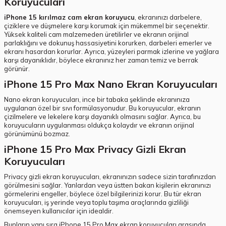
Koruyucuları
iPhone 15 kırılmaz cam ekran koruyucu
, ekranınızı darbelere,
çiziklere ve düşmelere karşı korumak için mükemmel bir seçenektir.
Yüksek kaliteli cam malzemeden üretilirler ve ekranın orijinal
parlaklığını ve dokunuş hassasiyetini korurken, darbeleri emerler ve
ekranı hasardan korurlar. Ayrıca, yüzeyleri parmak izlerine ve yağlara
karşı dayanıklıdır, böylece ekranınız her zaman temiz ve berrak
görünür.
iPhone 15 Pro Max Nano Ekran Koruyucuları
Nano ekran koruyucuları, ince bir tabaka şeklinde ekranınıza
uygulanan özel bir sıvı formülasyonudur. Bu koruyucular, ekranın
çizilmelere ve lekelere karşı dayanıklı olmasını sağlar. Ayrıca, bu
koruyucuların uygulanması oldukça kolaydır ve ekranın orijinal
görünümünü bozmaz.
iPhone 15 Pro Max Privacy Gizli Ekran
Koruyucuları
Privacy gizli ekran koruyucuları, ekranınızın sadece sizin tarafınızdan
görülmesini sağlar. Yanlardan veya üstten bakan kişilerin ekranınızı
görmelerini engeller, böylece özel bilgilerinizi korur. Bu tür ekran
koruyucuları, iş yerinde veya toplu taşıma araçlarında gizliliği
önemseyen kullanıcılar için idealdir.
Bunların yanı sıra iPhone 15 Pro Max ekran koruyucuları arasında