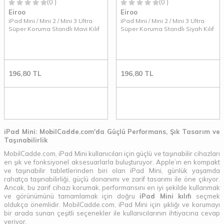
(0 )
(0 )
Eiroo
Eiroo
iPad Mini / Mini 2 / Mini 3 Ultra
iPad Mini / Mini 2 / Mini 3 Ultra
Süper Koruma Standlı Mavi Kılıf
Süper Koruma Standlı Siyah Kılıf
196,80
TL
196,80
TL
iPad Mini: MobilCadde.com'da Güçlü Performans, Şık Tasarım ve
Taşınabilirlik
MobilCadde.com, iPad Mini kullanıcıları için güçlü ve taşınabilir cihazları
en şık ve fonksiyonel aksesuarlarla buluşturuyor. Apple’ın en kompakt
ve taşınabilir tabletlerinden biri olan iPad Mini, günlük yaşamda
rahatça taşınabilirliği, güçlü donanımı ve zarif tasarımı ile öne çıkıyor.
Ancak, bu zarif cihazı korumak, performansını en iyi şekilde kullanmak
ve görünümünü tamamlamak için doğru
iPad Mini kılıfı
seçmek
oldukça önemlidir. MobilCadde.com, iPad Mini için şıklığı ve korumayı
bir arada sunan çeşitli seçenekler ile kullanıcılarının ihtiyacına cevap
veriyor.