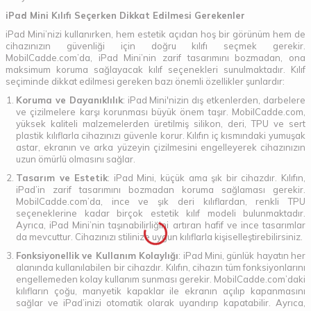
iPad Mini Kılıfı Seçerken Dikkat Edilmesi Gerekenler
iPad Mini’nizi kullanırken, hem estetik açıdan hoş bir görünüm hem de
cihazınızın güvenliği için doğru kılıfı seçmek gerekir.
MobilCadde.com’da, iPad Mini’nin zarif tasarımını bozmadan, ona
maksimum koruma sağlayacak kılıf seçenekleri sunulmaktadır. Kılıf
seçiminde dikkat edilmesi gereken bazı önemli özellikler şunlardır:
Koruma ve Dayanıklılık
: iPad Mini'nizin dış etkenlerden, darbelere
ve çizilmelere karşı korunması büyük önem taşır. MobilCadde.com,
yüksek kaliteli malzemelerden üretilmiş silikon, deri, TPU ve sert
plastik kılıflarla cihazınızı güvenle korur. Kılıfın iç kısmındaki yumuşak
astar, ekranın ve arka yüzeyin çizilmesini engelleyerek cihazınızın
uzun ömürlü olmasını sağlar.
Tasarım ve Estetik
: iPad Mini, küçük ama şık bir cihazdır. Kılıfın,
iPad’in zarif tasarımını bozmadan koruma sağlaması gerekir.
MobilCadde.com’da, ince ve şık deri kılıflardan, renkli TPU
seçeneklerine kadar birçok estetik kılıf modeli bulunmaktadır.
Ayrıca, iPad Mini’nin taşınabilirliğini artıran hafif ve ince tasarımlar
da mevcuttur. Cihazınızı stilinize uygun kılıflarla kişiselleştirebilirsiniz.
Fonksiyonellik ve Kullanım Kolaylığı
: iPad Mini, günlük hayatın her
alanında kullanılabilen bir cihazdır. Kılıfın, cihazın tüm fonksiyonlarını
engellemeden kolay kullanım sunması gerekir. MobilCadde.com’daki
kılıfların çoğu, manyetik kapaklar ile ekranın açılıp kapanmasını
sağlar ve iPad’inizi otomatik olarak uyandırıp kapatabilir. Ayrıca,