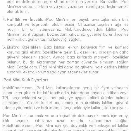
bazı modellerde entegre stand özellikleri yer alır. Bu özellik, iPad
Mini’nizi video izlerken veya yazı yazarken rahatça yerleştirmenize
olanak tanır.
Hafiflik ve İncelik
: iPad Mini'nin en büyük avantajlarından biri,
kompakt ve taşınabilir olabilmesidir. Cihazınızı taşırken ağır ve
hacimli bir kılıf istemezsiniz. MobilCadde.com’daki kılıflar, iPad
Mini’nin zarif yapısını bozmadan, cihazınızı güvenle korur. İnce ve
hafif kılıflar, günlük taşıma kolaylığı sağlar.
Ekstra Özellikler
: Bazı kılıflar, ekran koruyucu film ve kamera
koruma gibi ekstra özelliklerle gelir. Bu özellikler, cihazınızın daha
güvenli olmasını sağlar. Ayrıca, bazı kılıflarda manyetik özellikler
bulunur, bu da ekranınızın her zaman güvende olmasını sağlar.
MobilCadde.com, iPad Mini’nizi daha da güvenli hale getiren kılıflar
sunarak, ekstra koruma sağlayan seçenekler sunar.
iPad Mini Kılıfı Fiyatları
MobilCadde.com, iPad Mini kullanıcılarına geniş bir fiyat yelpazesi
sunar. İster şık deri bir kılıf tercih edin, ister daha dayanıklı silikon veya
TPU seçeneklerini seçin, her bütçeye uygun kaliteli ürünler bulmak
mümkündür. Yüksek kaliteli malzemelerden üretilmiş kılıflar, güvenli
ödeme yöntemleri ve hızlı teslimat seçenekleriyle kullanıcıları bekliyor.
iPad Mini'nizi korumak ve ona kişisel bir dokunuş eklemek için en iyi
kılıfı seçmek, cihazınızı uzun ömürlü kullanmanızı sağlar.
MobilCadde.com, iPad Mini için şık, dayanıklı ve fonksiyonel kılıflar
sunarak, tabletinizi dış etkenlerden koruyacak en iyi seçenekleri sunar.