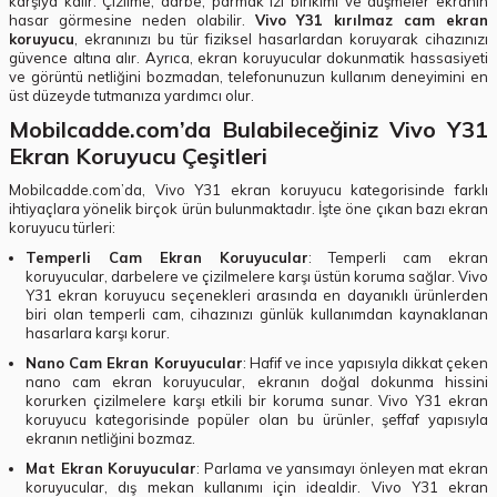
karşıya kalır. Çizilme, darbe, parmak izi birikimi ve düşmeler ekranın
hasar görmesine neden olabilir.
Vivo Y31 kırılmaz cam ekran
koruyucu
, ekranınızı bu tür fiziksel hasarlardan koruyarak cihazınızı
güvence altına alır. Ayrıca, ekran koruyucular dokunmatik hassasiyeti
ve görüntü netliğini bozmadan, telefonunuzun kullanım deneyimini en
üst düzeyde tutmanıza yardımcı olur.
Mobilcadde.com’da Bulabileceğiniz Vivo Y31
Ekran Koruyucu Çeşitleri
Mobilcadde.com’da, Vivo Y31 ekran koruyucu kategorisinde farklı
ihtiyaçlara yönelik birçok ürün bulunmaktadır. İşte öne çıkan bazı ekran
koruyucu türleri:
Temperli Cam Ekran Koruyucular
: Temperli cam ekran
koruyucular, darbelere ve çizilmelere karşı üstün koruma sağlar. Vivo
Y31 ekran koruyucu seçenekleri arasında en dayanıklı ürünlerden
biri olan temperli cam, cihazınızı günlük kullanımdan kaynaklanan
hasarlara karşı korur.
Nano Cam Ekran Koruyucular
: Hafif ve ince yapısıyla dikkat çeken
nano cam ekran koruyucular, ekranın doğal dokunma hissini
korurken çizilmelere karşı etkili bir koruma sunar. Vivo Y31 ekran
koruyucu kategorisinde popüler olan bu ürünler, şeffaf yapısıyla
ekranın netliğini bozmaz.
Mat Ekran Koruyucular
: Parlama ve yansımayı önleyen mat ekran
koruyucular, dış mekan kullanımı için idealdir. Vivo Y31 ekran