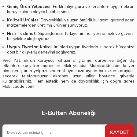
Geniş Ürün Yelpazesi
: Farklı ihtiyaçlara ve tercihlere uygun ekran
koruyucuları kolayca bulabilirsiniz.
Kaliteli Ürünler
: Dayanıklılığı ve uzun ömürlü kullanımı garanti eden
malzemelerden üretilmiş ürünler sunuyoruz.
Hızlı Teslimat
: Siparişlerinizi Türkiye’nin her yerine hızlı ve güvenli
bir şekilde ulaştırıyoruz.
Uygun Fiyatlar
: Kaliteli ürünleri uygun fiyatlarla sunarak bütçenize
dost bir alışveriş deneyimi sağlıyoruz.
Vivo Y31 ekran koruyucu, cihazınızı çizilme, darbe ve diğer dış
etkenlere karşı korumanın en etkili yoludur. Mobilcadde.com’da yer
alan geniş ürün yelpazesinden ihtiyacınıza uygun bir ekran koruyucu
seçerek telefonunuzun ekranını uzun yıllar boyunca güvenle
kullanabilirsiniz. Hem estetik hem de dayanıklılık için doğru adres
Mobilcadde.com!
E-Bülten Aboneliği
KAYDET