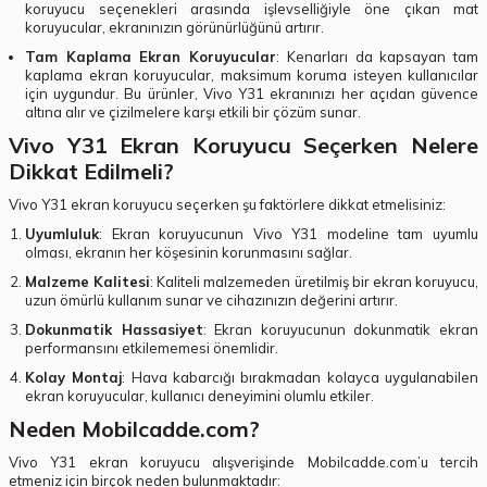
koruyucu seçenekleri arasında işlevselliğiyle öne çıkan mat
koruyucular, ekranınızın görünürlüğünü artırır.
Tam Kaplama Ekran Koruyucular
: Kenarları da kapsayan tam
kaplama ekran koruyucular, maksimum koruma isteyen kullanıcılar
için uygundur. Bu ürünler, Vivo Y31 ekranınızı her açıdan güvence
altına alır ve çizilmelere karşı etkili bir çözüm sunar.
Vivo Y31 Ekran Koruyucu Seçerken Nelere
Dikkat Edilmeli?
Vivo Y31 ekran koruyucu seçerken şu faktörlere dikkat etmelisiniz:
Uyumluluk
: Ekran koruyucunun Vivo Y31 modeline tam uyumlu
olması, ekranın her köşesinin korunmasını sağlar.
Malzeme Kalitesi
: Kaliteli malzemeden üretilmiş bir ekran koruyucu,
uzun ömürlü kullanım sunar ve cihazınızın değerini artırır.
Dokunmatik Hassasiyet
: Ekran koruyucunun dokunmatik ekran
performansını etkilememesi önemlidir.
Kolay Montaj
: Hava kabarcığı bırakmadan kolayca uygulanabilen
ekran koruyucular, kullanıcı deneyimini olumlu etkiler.
Neden Mobilcadde.com?
Vivo Y31 ekran koruyucu alışverişinde Mobilcadde.com’u tercih
etmeniz için birçok neden bulunmaktadır: