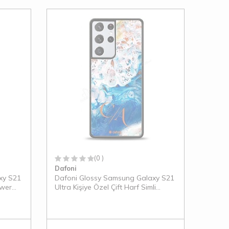
(0 )
Dafoni
xy S21
Dafoni Glossy Samsung Galaxy S21
ower
Ultra Kişiye Özel Çift Harf Simli
Okyanus Mermer Kılıf