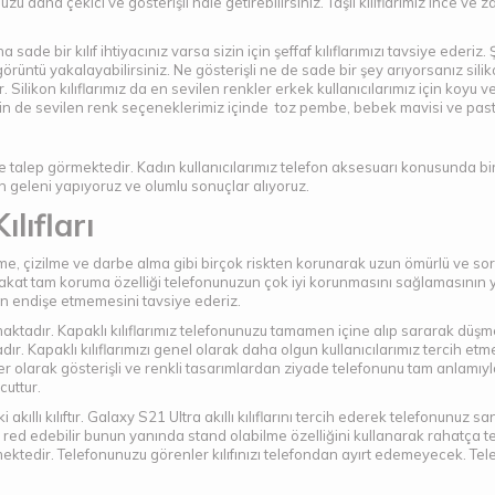
unuzu daha çekici ve gösterişli hale getirebilirsiniz. Taşlı kılıflarımız ince v
sade bir kılıf ihtiyacınız varsa sizin için şeffaf kılıflarımızı tavsiye eder
r görüntü yakalayabilirsiniz. Ne gösterişli ne de sade bir şey arıyorsanız sil
ir. Silikon kılıflarımız da en sevilen renkler erkek kullanıcılarımız için koyu
 için de sevilen renk seçeneklerimiz içinde toz pembe, bebek mavisi ve past
 ve talep görmektedir. Kadın kullanıcılarımız telefon aksesuarı konusunda 
en geleni yapıyoruz ve olumlu sonuçlar alıyoruz.
lıfları
me, çizilme ve darbe alma gibi birçok riskten korunarak uzun ömürlü ve sor
kat tam koruma özelliği telefonunuzun çok iyi korunmasını sağlamasının ya
in endişe etmemesini tavsiye ederiz.
unmaktadır. Kapaklı kılıflarımız telefonunuzu tamamen içine alıp sararak dü
adır. Kapaklı kılıflarımızı genel olarak daha olgun kullanıcılarımız tercih et
r olarak gösterişli ve renkli tasarımlardan ziyade telefonunu tam anlamıyla 
vcuttur.
kıllı kılıftır. Galaxy S21 Ultra akıllı kılıflarını tercih ederek telefonunuz sank
ed edebilir bunun yanında stand olabilme özelliğini kullanarak rahatça telef
mektedir. Telefonunuzu görenler kılıfınızı telefondan ayırt edemeyecek. Tele