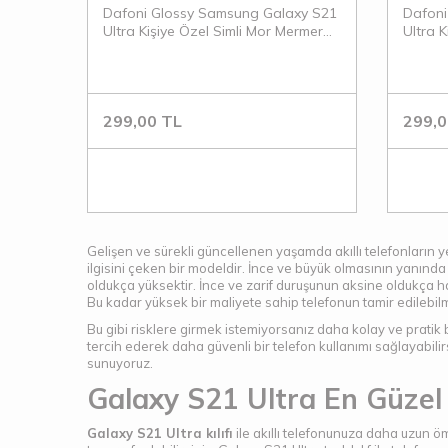
Dafoni Glossy Samsung Galaxy S21
Dafoni
Ultra Kişiye Özel Simli Mor Mermer
Ultra 
Kılıf
Mermer 
299,00
TL
299,0
Gelişen ve sürekli güncellenen yaşamda akıllı telefonların yeri
ilgisini çeken bir modeldir. İnce ve büyük olmasının yanında
oldukça yüksektir. İnce ve zarif duruşunun aksine oldukça h
Bu kadar yüksek bir maliyete sahip telefonun tamir edilebilm
Bu gibi risklere girmek istemiyorsanız daha kolay ve pratik 
tercih ederek daha güvenli bir telefon kullanımı sağlayabilirs
sunuyoruz.
Galaxy S21 Ultra En Güzel K
Galaxy S21 Ultra kılıfı
ile akıllı telefonunuza daha uzun ö