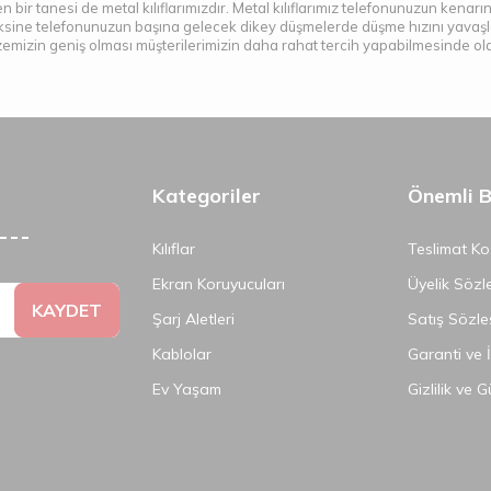
n bir tanesi de metal kılıflarımızdır. Metal kılıflarımız telefonunuzun kenar
ksine telefonunuzun başına gelecek dikey düşmelerde düşme hızını yavaşlat
zemizin geniş olması müşterilerimizin daha rahat tercih yapabilmesinde ol
Kategoriler
Önemli Bi
Kılıflar
Teslimat Koş
Ekran Koruyucuları
Üyelik Sözl
KAYDET
Şarj Aletleri
Satış Sözle
Kablolar
Garanti ve 
Ev Yaşam
Gizlilik ve 