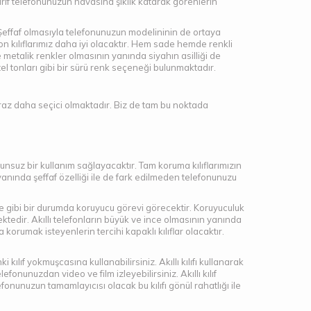
e zarif telefonunuzun havasına şıklık katarak görenlerin
iz. Şeffaf olmasıyla telefonunuzun modelininin de ortaya
ikon kılıflarımız daha iyi olacaktır. Hem sade hemde renkli
 ve metalik renkler olmasının yanında siyahın asilliği de
el tonları gibi bir sürü renk seçeneği bulunmaktadır.
biraz daha seçici olmaktadır. Biz de tam bu noktada
unsuz bir kullanım sağlayacaktır. Tam koruma kılıflarımızın
nında şeffaf özelliği ile de fark edilmeden telefonunuzu
şme gibi bir durumda koruyucu görevi görecektir. Koruyuculuk
mektedir. Akıllı telefonların büyük ve ince olmasının yanında
korumak isteyenlerin tercihi kapaklı kılıflar olacaktır.
i kılıf yokmuşcasına kullanabilirsiniz. Akıllı kılıfı kullanarak
onunuzdan video ve film izleyebilirsiniz. Akıllı kılıf
fonunuzun tamamlayıcısı olacak bu kılıfı gönül rahatlığı ile