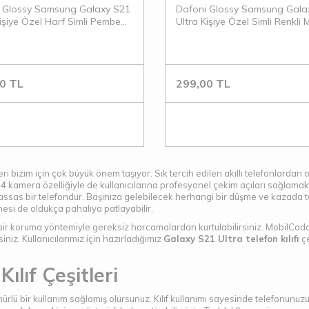
 Glossy Samsung Galaxy S21
Dafoni Glossy Samsung Gala
Kişiye Özel Harf Simli Pembe
Ultra Kişiye Özel Simli Renkli
Kılıf
Kılıf
0
TL
299,00
TL
 bizim için çok büyük önem taşıyor. Sık tercih edilen akıllı telefonlardan ola
 4 kamera özelliğiyle de kullanıcılarına profesyonel çekim açıları sağlamakt
assas bir telefondur. Başınıza gelebilecek herhangi bir düşme ve kazada te
esi de oldukça pahalıya patlayabilir.
bir koruma yöntemiyle gereksiz harcamalardan kurtulabilirsiniz. MobilCadde 
iniz. Kullanıcılarımız için hazırladığımız
Galaxy S21 Ultra telefon kılıfı
çe
ılıf Çeşitleri
mürlü bir kullanım sağlamış olursunuz. Kılıf kullanımı sayesinde telefonunu