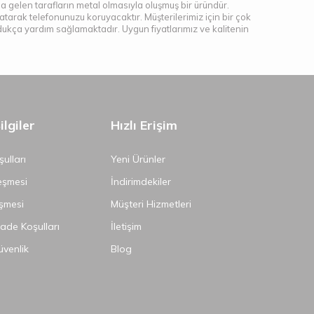
ına gelen tarafların metal olmasıyla oluşmuş bir üründür.
arak telefonunuzu koruyacaktır. Müşterilerimiz için bir çok
dukça yardım sağlamaktadır. Uygun fiyatlarımız ve kalitenin
lgiler
Hızlı Erişim
ulları
Yeni Ürünler
eşmesi
İndirimdekiler
şmesi
Müşteri Hizmetleri
İade Koşulları
İletişim
Güvenlik
Blog