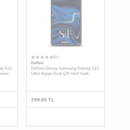
(0 )
Dafoni
xy S21
Dafoni Glossy Samsung Galaxy S21
ermer
Ultra Kişiye Özel Çift Harf Simli
Lacivert Mermer Kılıf
299,00
TL