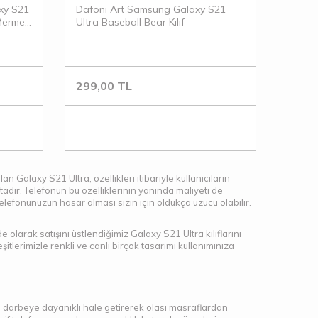
xy S21
Dafoni Art Samsung Galaxy S21
 Mermer
Ultra Baseball Bear Kılıf
299,00
TL
n Galaxy S21 Ultra, özellikleri itibariyle kullanıcıların
adır. Telefonun bu özelliklerinin yanında maliyeti de
lefonunuzun hasar alması sizin için oldukça üzücü olabilir.
olarak satışını üstlendiğimiz Galaxy S21 Ultra kılıflarını
şitlerimizle renkli ve canlı birçok tasarımı kullanımınıza
zu darbeye dayanıklı hale getirerek olası masraflardan