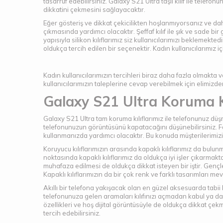
tasarruf edebilirsiniz. Galaxy S21 Ultra taşlı kılıf ile telefon
dikkatini çekmesini sağlayacaktır.
Eğer gösteriş ve dikkat çekicilikten hoşlanmıyorsanız ve daha 
çıkmasında yardımcı olacaktır. Şeffaf kılıf ile şık ve sade bi
yapısıyla silikon kılıflarımız siz kullanıcılarımızı beklemekted
oldukça tercih edilen bir seçenektir. Kadın kullanıcılarımız
Kadın kullanıcılarımızın tercihleri biraz daha fazla olmakta
kullanıcılarımızın taleplerine cevap verebilmek için elimizd
Galaxy S21 Ultra Koruma Kı
Galaxy S21 Ultra tam koruma kılıflarımız ile telefonunuz düş
telefonunuzun görüntüsünü kapatacağını düşünebilirsiniz. Fa
kullanmanızda yardımcı olacaktır. Bu konuda müşterilerimiz
Koruyucu kılıflarımızın arasında kapaklı kılıflarımız da bul
noktasında kapaklı kılıflarımız da oldukça iyi işler çıkarmakt
muhafaza edilmesi de oldukça dikkat isteyen bir iştir. Gençle
Kapaklı kılıflarımızın da bir çok renk ve farklı tasarımları me
Akıllı bir telefona yakışacak olan en güzel aksesuarda tabii ki a
telefonunuza gelen aramaları kılıfınızı açmadan kabul ya da r
özellikleri ve hoş dijital görüntüsüyle de oldukça dikkat çek
tercih edebilirsiniz.