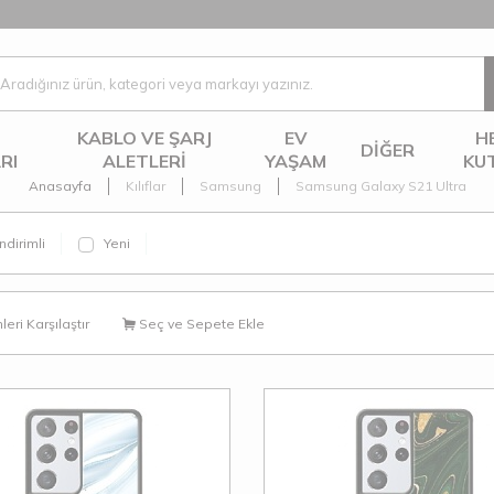
KABLO VE ŞARJ
EV
H
DIĞER
RI
ALETLERI
YAŞAM
KU
Anasayfa
Kılıflar
Samsung
Samsung Galaxy S21 Ultra
ndirimli
Yeni
eri Karşılaştır
Seç ve Sepete Ekle