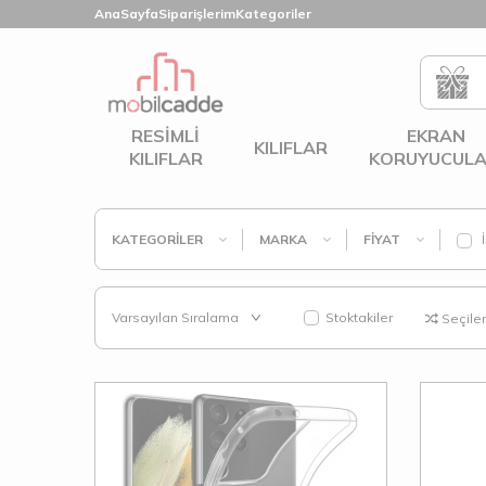
AnaSayfa
Siparişlerim
Kategoriler
RESIMLI
EKRAN
KILIFLAR
KILIFLAR
KORUYUCULA
KATEGORILER
MARKA
FIYAT
İ
Stoktakiler
Seçilenl