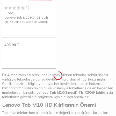
(0 )
Eiroo
Lenovo Tab M10 HD (2.Nesil)
TB-X306F 360 Derece Döner
Standlı Pembe Deri Kılıf
405,90
TL
Bir Alman markası olan Lenovo uzun yıllardır teknoloji sektöründeki
varlığıyla teknolojide dünya devleri firmalardan olmayı başarmıştır.
Özellikle dizüstü bilgisayarlarıyla her kesimden insanın hafızasına
kazınan firma üstün teknoloji ve kalitesiyle tabletlerde de en beğenilen
markalardan birisidir.
Lenovo Tab M10(2.nesil) Tb-X306F kılıfları
da
tabletinizin güvenliğini sağlamak için oldukça önemlidir.
Lenovo Tab M10 HD Kılıflarının Önemi
Tablet ve telefon başta olmak üzere değerli birçok üründe kullanılan