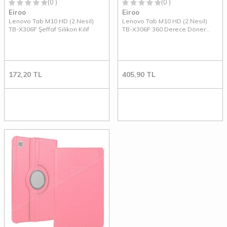
(0 )
(0 )
Eiroo
Eiroo
Lenovo Tab M10 HD (2.Nesil)
Lenovo Tab M10 HD (2.Nesil)
TB-X306F Şeffaf Silikon Kılıf
TB-X306F 360 Derece Döner
Standlı Siyah Deri Kılıf
172,20
TL
405,90
TL