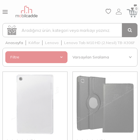
0
Anasayfa
Kılıflar
Lenovo
Lenovo Tab M10 HD (2.Nesil) TB-X306F
Filtre