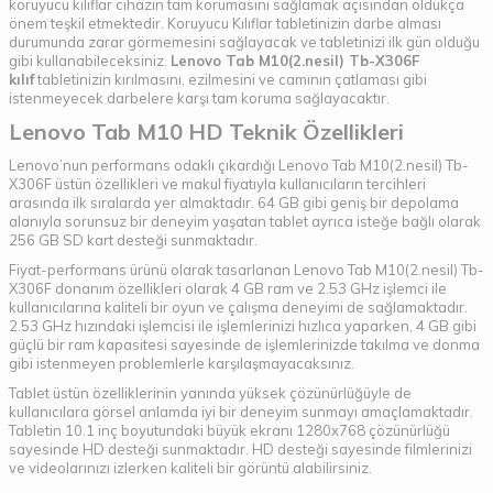
koruyucu kılıflar cihazın tam korumasını sağlamak açısından oldukça
önem teşkil etmektedir. Koruyucu Kılıflar tabletinizin darbe alması
durumunda zarar görmemesini sağlayacak ve tabletinizi ilk gün olduğu
gibi kullanabileceksiniz.
Lenovo Tab M10(2.nesil) Tb-X306F
kılıf
tabletinizin kırılmasını, ezilmesini ve camının çatlaması gibi
istenmeyecek darbelere karşı tam koruma sağlayacaktır.
Lenovo Tab M10 HD Teknik Özellikleri
Lenovo’nun performans odaklı çıkardığı Lenovo Tab M10(2.nesil) Tb-
X306F üstün özellikleri ve makul fiyatıyla kullanıcıların tercihleri
arasında ilk sıralarda yer almaktadır. 64 GB gibi geniş bir depolama
alanıyla sorunsuz bir deneyim yaşatan tablet ayrıca isteğe bağlı olarak
256 GB SD kart desteği sunmaktadır.
Fiyat-performans ürünü olarak tasarlanan Lenovo Tab M10(2.nesil) Tb-
X306F donanım özellikleri olarak 4 GB ram ve 2.53 GHz işlemci ile
kullanıcılarına kaliteli bir oyun ve çalışma deneyimi de sağlamaktadır.
2.53 GHz hızındaki işlemcisi ile işlemlerinizi hızlıca yaparken, 4 GB gibi
güçlü bir ram kapasitesi sayesinde de işlemlerinizde takılma ve donma
gibi istenmeyen problemlerle karşılaşmayacaksınız.
Tablet üstün özelliklerinin yanında yüksek çözünürlüğüyle de
kullanıcılara görsel anlamda iyi bir deneyim sunmayı amaçlamaktadır.
Tabletin 10.1 inç boyutundaki büyük ekranı 1280x768 çözünürlüğü
sayesinde HD desteği sunmaktadır. HD desteği sayesinde filmlerinizi
ve videolarınızı izlerken kaliteli bir görüntü alabilirsiniz.