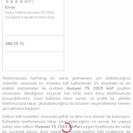
(0 )
Eiroo
Eiroo Tabby Huawei Y5 2019
Cüzdanlı Kapaklı Kırmızı Deri
Kılıf
289,30
TL
Telefonunuza herhangi bir zarar gelmemesi için alabileceğiniz
önlemler arasında en önemlisi kılıf kullanımıdır. En dayanıklı ve en
kaliteli malzemeler ile üretilen
Huawei Y5 2019 kılıf
çeşitleri
arasından dilediğinizi seçerek her türlü riske karşı telefonunuzu
koruyabilirsiniz. Uzun kullanım ömrü sunan ve pratik bir şekilde
telefonunuza takıp çıkarabileceğiniz bu tasarım seçeneklerine hemen
göz atmaya başlayın.
Silikon kılıf modelleri arasında şeffaf ve ultra ince olanlar da bulunuyor.
Kolaylıkla telefonunuza takıp çıkarabileceğiniz ve esnek bir yapıya
sahip olan silikon
Huawei Y5 2019 kılıfları
uygun fiyatlarıyla da cazip
bir seçenek oluyor. Aynı zamanda resimli telefon kılıfı çeşitlerine de