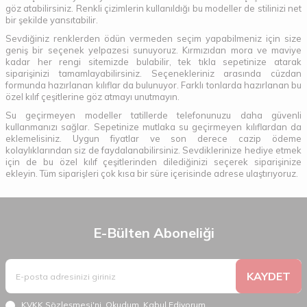
göz atabilirsiniz. Renkli çizimlerin kullanıldığı bu modeller de stilinizi net
bir şekilde yansıtabilir.
Sevdiğiniz renklerden ödün vermeden seçim yapabilmeniz için size
geniş bir seçenek yelpazesi sunuyoruz. Kırmızıdan mora ve maviye
kadar her rengi sitemizde bulabilir, tek tıkla sepetinize atarak
siparişinizi tamamlayabilirsiniz. Seçenekleriniz arasında cüzdan
formunda hazırlanan kılıflar da bulunuyor. Farklı tonlarda hazırlanan bu
özel kılıf çeşitlerine göz atmayı unutmayın.
Su geçirmeyen modeller tatillerde telefonunuzu daha güvenli
kullanmanızı sağlar. Sepetinize mutlaka su geçirmeyen kılıflardan da
eklemelisiniz. Uygun fiyatlar ve son derece cazip ödeme
kolaylıklarından siz de faydalanabilirsiniz. Sevdiklerinize hediye etmek
için de bu özel kılıf çeşitlerinden dilediğinizi seçerek siparişinize
ekleyin. Tüm siparişleri çok kısa bir süre içerisinde adrese ulaştırıyoruz.
E-Bülten Aboneliği
KAYDET
KVKK Sözleşmesi'ni
, Okudum, Kabul Ediyorum.