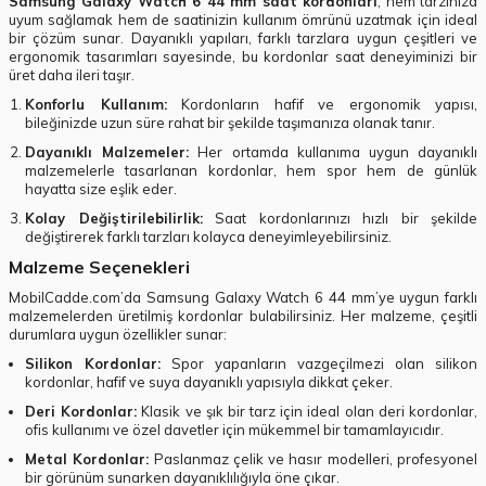
Samsung Galaxy Watch 6 44 mm saat kordonları
, hem tarzınıza
uyum sağlamak hem de saatinizin kullanım ömrünü uzatmak için ideal
bir çözüm sunar. Dayanıklı yapıları, farklı tarzlara uygun çeşitleri ve
ergonomik tasarımları sayesinde, bu kordonlar saat deneyiminizi bir
üret daha ileri taşır.
Konforlu Kullanım:
Kordonların hafif ve ergonomik yapısı,
bileğinizde uzun süre rahat bir şekilde taşımanıza olanak tanır.
Dayanıklı Malzemeler:
Her ortamda kullanıma uygun dayanıklı
malzemelerle tasarlanan kordonlar, hem spor hem de günlük
hayatta size eşlik eder.
Kolay Değiştirilebilirlik:
Saat kordonlarınızı hızlı bir şekilde
değiştirerek farklı tarzları kolayca deneyimleyebilirsiniz.
Malzeme Seçenekleri
MobilCadde.com’da Samsung Galaxy Watch 6 44 mm’ye uygun farklı
malzemelerden üretilmiş kordonlar bulabilirsiniz. Her malzeme, çeşitli
durumlara uygun özellikler sunar:
Silikon Kordonlar:
Spor yapanların vazgeçilmezi olan silikon
kordonlar, hafif ve suya dayanıklı yapısıyla dikkat çeker.
Deri Kordonlar:
Klasik ve şık bir tarz için ideal olan deri kordonlar,
ofis kullanımı ve özel davetler için mükemmel bir tamamlayıcıdır.
Metal Kordonlar:
Paslanmaz çelik ve hasır modelleri, profesyonel
bir görünüm sunarken dayanıklılığıyla öne çıkar.