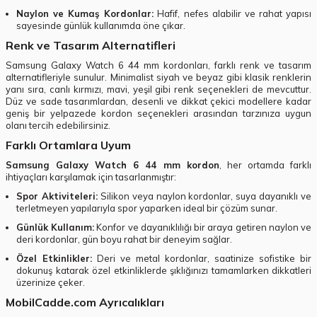
Naylon ve Kumaş Kordonlar:
Hafif, nefes alabilir ve rahat yapısı
sayesinde günlük kullanımda öne çıkar.
Renk ve Tasarım Alternatifleri
Samsung Galaxy Watch 6 44 mm kordonları, farklı renk ve tasarım
alternatifleriyle sunulur. Minimalist siyah ve beyaz gibi klasik renklerin
yanı sıra, canlı kırmızı, mavi, yeşil gibi renk seçenekleri de mevcuttur.
Düz ve sade tasarımlardan, desenli ve dikkat çekici modellere kadar
geniş bir yelpazede kordon seçenekleri arasından tarzınıza uygun
olanı tercih edebilirsiniz.
Farklı Ortamlara Uyum
Samsung Galaxy Watch 6 44 mm kordon
, her ortamda farklı
ihtiyaçları karşılamak için tasarlanmıştır:
Spor Aktiviteleri:
Silikon veya naylon kordonlar, suya dayanıklı ve
terletmeyen yapılarıyla spor yaparken ideal bir çözüm sunar.
Günlük Kullanım:
Konfor ve dayanıklılığı bir araya getiren naylon ve
deri kordonlar, gün boyu rahat bir deneyim sağlar.
Özel Etkinlikler:
Deri ve metal kordonlar, saatinize sofistike bir
dokunuş katarak özel etkinliklerde şıklığınızı tamamlarken dikkatleri
üzerinize çeker.
MobilCadde.com Ayrıcalıkları