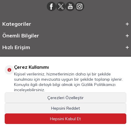
Kategoriler
Önemli Bilgiler
Hızlı Erişim
Çerez Kullanımı
Kişisel verileriniz, hizmetlerimizin daha iyi bir şekilde
sunulması için mevzuata uygun bir şekilde toplanıp işlenir.
Konuyla ilgili detaylı bilgi almak için
Gizlilik Politikamızı
inceleyebilirsiniz.
Çerezleri Özelleştir
©
2026
Tüm Hakkı Saklıdır.
Mobilcadde.com
Hepsini Reddet
T
-Soft
E-Ticaret
Sistemleriyle Hazırlanmıştır.
Hepsini Kabul Et