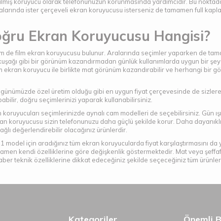
pılmış koruyucu olarak telefonunuzun korunmasında yardımcıdır. Bu noktad
alarında ister çerçeveli ekran koruyucusu isterseniz de tamamen full kapla
oğru Ekran Koruyucusu Hangisi?
de film ekran koruyucusu bulunur. Aralarında seçimler yaparken de tamam
ağı gibi bir görünüm kazandırmadan günlük kullanımlarda uygun bir şey ar
kran koruyucu ile birlikte mat görünüm kazandırabilir ve herhangi bir g
arı, günümüzde özel üretim olduğu gibi en uygun fiyat çerçevesinde de siz
bilir, doğru seçimlerinizi yaparak kullanabilirsiniz.
 koruyucuları seçimlerinizde aynalı cam modelleri de seçebilirsiniz. Gün ış
n koruyucusu sizin telefonunuzu daha güçlü şekilde korur. Daha dayanıklı
lı değerlendirebilir olacağınız ürünlerdir.
del için aradığınız tüm ekran koruyucularda fiyat karşılaştırmasını da yi
mamen kendi özelliklerine göre değişkenlik göstermektedir. Mat veya şeffa
ber teknik özelliklerine dikkat edeceğiniz şekilde seçeceğiniz tüm ürünlerde
Kategoriler
Önemli Bi