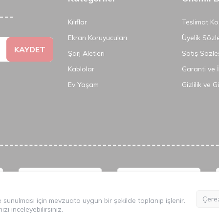
Kılıflar
Teslimat Koş
Ekran Koruyucuları
Üyelik Sözl
KAYDET
Şarj Aletleri
Satış Sözle
Kablolar
Garanti ve 
Ev Yaşam
Gizlilik ve 
©
2026
Tüm Hakkı Saklıdır.
Mobilcadde.com
Çerez
lde sunulması için mevzuata uygun bir şekilde toplanıp işlenir.
mızı
inceleyebilirsiniz.
T
-Soft
E-Ticaret
Sistemleriyle Hazırlanmıştır.