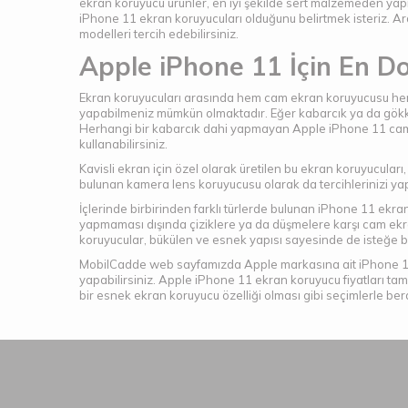
ekran koruyucu ürünler, en iyi şekilde sert malzemeden ya
iPhone 11 ekran koruyucuları olduğunu belirtmek isteriz. Ar
modelleri tercih edebilirsiniz.
Apple iPhone 11 İçin En D
Ekran koruyucuları arasında hem cam ekran koruyucusu hem 
yapabilmeniz mümkün olmaktadır. Eğer kabarcık ya da gökkuş
Herhangi bir kabarcık dahi yapmayan Apple iPhone 11 cam e
kullanabilirsiniz.
Kavisli ekran için özel olarak üretilen bu ekran koruyucul
bulunan kamera lens koruyucusu olarak da tercihlerinizi yapa
İçlerinde birbirinden farklı türlerde bulunan iPhone 11 ekran
yapmaması dışında çiziklere ya da düşmelere karşı cam ekra
koruyucular, bükülen ve esnek yapısı sayesinde de isteğe bağ
MobilCadde web sayfamızda Apple markasına ait iPhone 11 mo
yapabilirsiniz. Apple iPhone 11 ekran koruyucu fiyatları ta
bir esnek ekran koruyucu özelliği olması gibi seçimlerle bera