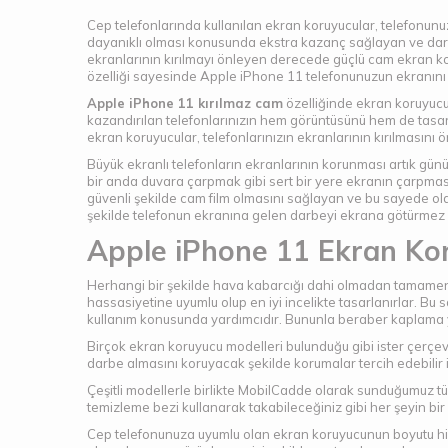
Cep telefonlarında kullanılan ekran koruyucular, telefonunu
dayanıklı olması konusunda ekstra kazanç sağlayan ve darbe
ekranlarının kırılmayı önleyen derecede güçlü cam ekran ko
özelliği sayesinde Apple iPhone 11 telefonunuzun ekranını 
Apple iPhone 11 kırılmaz cam
özelliğinde ekran koruyucus
kazandırılan telefonlarınızın hem görüntüsünü hem de tasar
ekran koruyucular, telefonlarınızın ekranlarının kırılmasın
Büyük ekranlı telefonların ekranlarının korunması artık gün
bir anda duvara çarpmak gibi sert bir yere ekranın çarpması
güvenli şekilde cam film olmasını sağlayan ve bu sayede olas
şekilde telefonun ekranına gelen darbeyi ekrana götürmez 
Apple iPhone 11 Ekran Koru
Herhangi bir şekilde hava kabarcığı dahi olmadan tamamen pü
hassasiyetine uyumlu olup en iyi incelikte tasarlanırlar. Bu
kullanım konusunda yardımcıdır. Bununla beraber kaplama 
Birçok ekran koruyucu modelleri bulunduğu gibi ister çerçeve
darbe almasını koruyacak şekilde korumalar tercih edebilir i
Çeşitli modellerle birlikte MobilCadde olarak sunduğumuz 
temizleme bezi kullanarak takabileceğiniz gibi her şeyin bir
Cep telefonunuza uyumlu olan ekran koruyucunun boyutu hiçbir