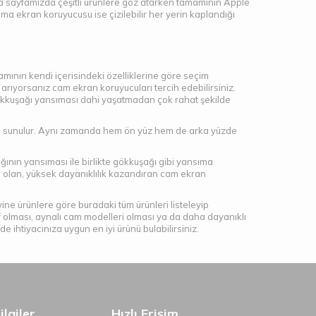
a sayfamızda çeşitli ürünlere göz atarken tamamının Apple
ma ekran koruyucusu ise çizilebilir her yerin kaplandığı
ının kendi içerisindeki özelliklerine göre seçim
ıyorsanız cam ekran koruyucuları tercih edebilirsiniz.
ökkuşağı yansıması dahi yaşatmadan çok rahat şekilde
lere sunulur. Aynı zamanda hem ön yüz hem de arka yüzde
ığının yansıması ile birlikte gökkuşağı gibi yansıma
 olan, yüksek dayanıklılık kazandıran cam ekran
ne ürünlere göre buradaki tüm ürünleri listeleyip
f olması, aynalı cam modelleri olması ya da daha dayanıklı
 ihtiyacınıza uygun en iyi ürünü bulabilirsiniz.
lgiler
Hızlı Erişim