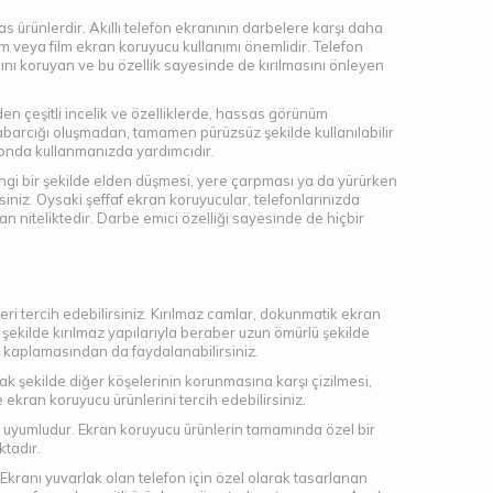
 ürünlerdir. Akıllı telefon ekranının darbelere karşı daha
 veya film ekran koruyucu kullanımı önemlidir. Telefon
nı koruyan ve bu özellik sayesinde de kırılmasını önleyen
en çeşitli incelik ve özelliklerde, hassas görünüm
abarcığı oluşmadan, tamamen pürüzsüz şekilde kullanılabilir
efonda kullanmanızda yardımcıdır.
angi bir şekilde elden düşmesi, yere çarpması ya da yürürken
niz. Oysaki şeffaf ekran koruyucular, telefonlarınızda
n niteliktedir. Darbe emici özelliği sayesinde de hiçbir
ri tercih edebilirsiniz. Kırılmaz camlar, dokunmatik ekran
 şekilde kırılmaz yapılarıyla beraber uzun ömürlü şekilde
kaplamasından da faydalanabilirsiniz.
ak şekilde diğer köşelerinin korunmasına karşı çizilmesi,
ekran koruyucu ürünlerini tercih edebilirsiniz.
uyumludur. Ekran koruyucu ürünlerin tamamında özel bir
ktadır.
Ekranı yuvarlak olan telefon için özel olarak tasarlanan