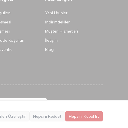
ulları
Yeni Ürünler
eşmesi
İndirimdekiler
şmesi
Müşteri Hizmetleri
İade Koşulları
İletişim
Güvenlik
Blog
leri Özelleştir
Hepsini Reddet
Hepsini Kabul Et