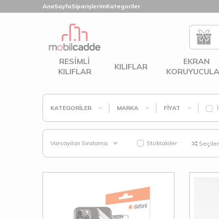
AnaSayfa
Siparişlerim
Kategoriler
RESIMLI
EKRAN
KILIFLAR
KILIFLAR
KORUYUCULA
KATEGORILER
MARKA
FIYAT
İ
Stoktakiler
Seçilenl