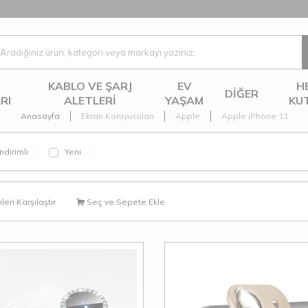
KABLO VE ŞARJ
EV
H
DIĞER
RI
ALETLERI
YAŞAM
KU
Anasayfa
Ekran Koruyucuları
Apple
Apple iPhone 11
ndirimli
Yeni
eri Karşılaştır
Seç ve Sepete Ekle