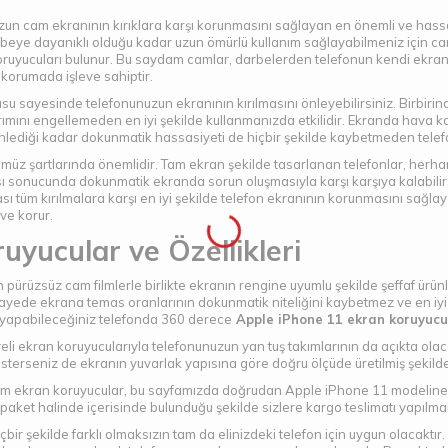
zun cam ekranının kırıklara karşı korunmasını sağlayan en önemli ve hassas
ye dayanıklı olduğu kadar uzun ömürlü kullanım sağlayabilmeniz için cam
ruyucuları bulunur. Bu saydam camlar, darbelerden telefonun kendi ekranı
korumada işleve sahiptir.
u sayesinde telefonunuzun ekranının kırılmasını önleyebilirsiniz. Birbirind
ımını engellemeden en iyi şekilde kullanmanızda etkilidir. Ekranda hava k
ı önlediği kadar dokunmatik hassasiyeti de hiçbir şekilde kaybetmeden tel
ümüz şartlarında önemlidir. Tam ekran şekilde tasarlanan telefonlar, herh
 sonucunda dokunmatik ekranda sorun oluşmasıyla karşı karşıya kalabilirsi
ı tüm kırılmalara karşı en iyi şekilde telefon ekranının korunmasını sağlaya
ve korur.
yucular ve Özellikleri
rüzsüz cam filmlerle birlikte ekranın rengine uyumlu şekilde şeffaf ürünle
 sayede ekrana temas oranlarının dokunmatik niteliğini kaybetmez ve en iyi
yapabileceğiniz telefonda 360 derece
Apple iPhone 11 ekran koruyucu
li ekran koruyucularıyla telefonunuzun yan tuş takımlarının da açıkta olac
sterseniz de ekranın yuvarlak yapısına göre doğru ölçüde üretilmiş şekilde 
tüm ekran koruyucular, bu sayfamızda doğrudan Apple iPhone 11 modeline 
 paket halinde içerisinde bulunduğu şekilde sizlere kargo teslimatı yapılma
 şekilde farklı olmaksızın tam da elinizdeki telefon için uygun olacaktır. 