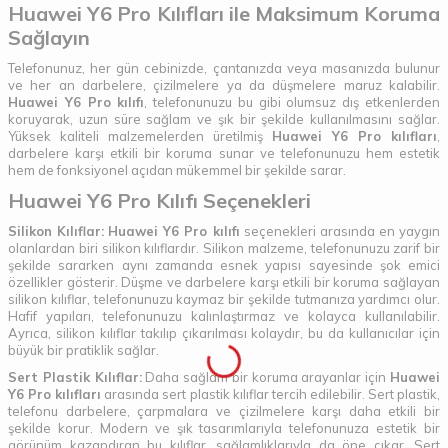
Huawei Y6 Pro Kılıfları ile Maksimum Koruma
Sağlayın
Telefonunuz, her gün cebinizde, çantanızda veya masanızda bulunur
ve her an darbelere, çizilmelere ya da düşmelere maruz kalabilir.
Huawei Y6 Pro kılıfı
, telefonunuzu bu gibi olumsuz dış etkenlerden
koruyarak, uzun süre sağlam ve şık bir şekilde kullanılmasını sağlar.
Yüksek kaliteli malzemelerden üretilmiş
Huawei Y6 Pro kılıfları
,
darbelere karşı etkili bir koruma sunar ve telefonunuzu hem estetik
hem de fonksiyonel açıdan mükemmel bir şekilde sarar.
Huawei Y6 Pro Kılıfı Seçenekleri
Silikon Kılıflar:
Huawei Y6 Pro kılıfı
seçenekleri arasında en yaygın
olanlardan biri silikon kılıflardır. Silikon malzeme, telefonunuzu zarif bir
şekilde sararken aynı zamanda esnek yapısı sayesinde şok emici
özellikler gösterir. Düşme ve darbelere karşı etkili bir koruma sağlayan
silikon kılıflar, telefonunuzu kaymaz bir şekilde tutmanıza yardımcı olur.
Hafif yapıları, telefonunuzu kalınlaştırmaz ve kolayca kullanılabilir.
Ayrıca, silikon kılıflar takılıp çıkarılması kolaydır, bu da kullanıcılar için
büyük bir pratiklik sağlar.
Sert Plastik Kılıflar:
Daha sağlam bir koruma arayanlar için
Huawei
Y6 Pro kılıfları
arasında sert plastik kılıflar tercih edilebilir. Sert plastik,
telefonu darbelere, çarpmalara ve çizilmelere karşı daha etkili bir
şekilde korur. Modern ve şık tasarımlarıyla telefonunuza estetik bir
görünüm kazandıran bu kılıflar, sağlamlıklarıyla da öne çıkar. Sert