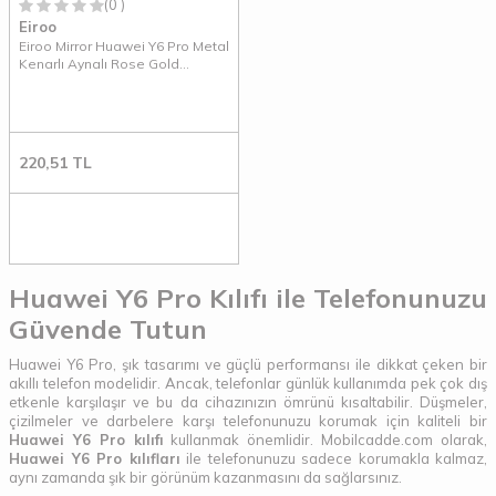
(0 )
Eiroo
Eiroo Mirror Huawei Y6 Pro Metal
Kenarlı Aynalı Rose Gold
Rubber Kılıf
220,51
TL
Huawei Y6 Pro Kılıfı ile Telefonunuzu
Güvende Tutun
Huawei Y6 Pro, şık tasarımı ve güçlü performansı ile dikkat çeken bir
akıllı telefon modelidir. Ancak, telefonlar günlük kullanımda pek çok dış
etkenle karşılaşır ve bu da cihazınızın ömrünü kısaltabilir. Düşmeler,
çizilmeler ve darbelere karşı telefonunuzu korumak için kaliteli bir
Huawei Y6 Pro kılıfı
kullanmak önemlidir. Mobilcadde.com olarak,
Huawei Y6 Pro kılıfları
ile telefonunuzu sadece korumakla kalmaz,
aynı zamanda şık bir görünüm kazanmasını da sağlarsınız.