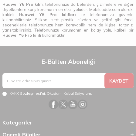
Huawei Y6 Pro kılıfı
, telefonunuzu darbelerden, çizilmelere ve diğer
dış etkenlere karşı korumanın en etkili yoludur. Mobilcadde.com olarak,
kaliteli
Huawei Y6 Pro kılıfları
ile telefonunuzu güvenle
kullanabilirsiniz. Silikon, sert plastik, cüzdan ve şeffaf gibi farklı
seçeneklerle telefonunuzu hem koruyabilir hem de kişisel tarzınızı
yansıtabilirsiniz. Telefonunuzu korumanın en kolay yolu, kaliteli bir
Huawei Y6 Pro kılıfı
kullanmaktır.
E-Bülten Aboneliği
KAYDET
KVKK Sözleşmesi'ni
, Okudum, Kabul Ediyorum.
Kategoriler
Önemli Bilgiler