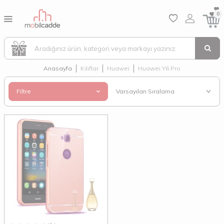
0
Anasayfa
Kılıflar
Huawei
Huawei Y6 Pro
Filtre