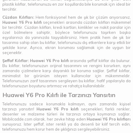
plastik kılıflar, telefonunuzu en zor koşullarda bile korumak için ideal bir
tercihtir.
Cüzdan Kılıfları:
Hem fonksiyonel hem de şık bir çözüm arıyorsanız,
Huawei Y6 Pro kılıfı
seçenekleri arasında cüzdan kılıfları mükemmel
bir tercihtir. Cüzdan kılıfları, kredi kartları, kimlikler ve nakit paralar için
özel bölmelere sahiptir, böylece telefonunuzu taşırken başka
eşyalarınızı da yanınızda taşıyabilirsiniz. Hem pratik hem de şık bir
tasarıma sahip olan bu kılıflar, telefonunuzu dış etkenlere karşı etkili bir
şekilde korur. Ayrıca, ekran koruması sağlamak için de uygun bir
seçenektir.
Şeffaf Kılıflar:
Huawei Y6 Pro kılıfı
arasında şeffaf kılıflar da bulunur.
Bu kılıflar, telefonunuzun orijinal tasarımını ve rengini korurken, aynı
zamanda çizilmelere karşı dayanıklı bir koruma sağlar. Şeffaf kılıflar,
minimalist bir görünüm isteyen kullanıcılar için mükemmeldir.
Telefonunuzun zarif tasarımını sergileyen bu kılıflar, hafif yapılarıyla da
telefonunuzun boyutunu artırmaz ve rahatça kullanılabilir.
Huawei Y6 Pro Kılıfı ile Tarzınızı Yansıtın
Telefonunuzu sadece korumakla kalmayın, aynı zamanda kişisel
tarzınızı yansıtın!
Huawei Y6 Pro kılıfı
seçenekleri, farklı renkler,
desenler ve malzeme türleri ile tarzınızı ortaya koymanızı sağlar.
Mobilcadde.com olarak, her zevke hitap eden
Huawei Y6 Pro kılıfları
sunuyoruz. İster şeffaf, ister renkli ya da desenli bir kılıf tercih edin,
telefonunuzu hem korur hem de şıklığınızı sergileyebilirsiniz.