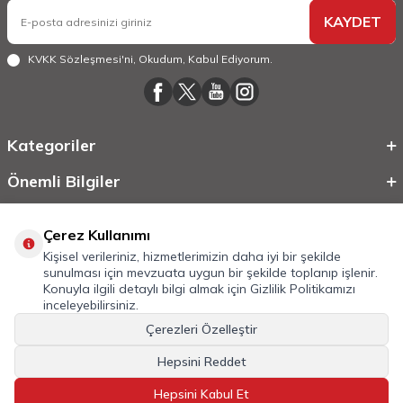
KAYDET
KVKK Sözleşmesi'ni
, Okudum, Kabul Ediyorum.
Kategoriler
Önemli Bilgiler
Hızlı Erişim
Çerez Kullanımı
Kişisel verileriniz, hizmetlerimizin daha iyi bir şekilde
sunulması için mevzuata uygun bir şekilde toplanıp işlenir.
Konuyla ilgili detaylı bilgi almak için
Gizlilik Politikamızı
inceleyebilirsiniz.
Çerezleri Özelleştir
Hepsini Reddet
©
2026
Tüm Hakkı Saklıdır.
Mobilcadde.com
Hepsini Kabul Et