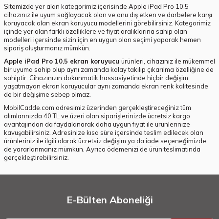
Sitemizde yer alan kategorimiz içerisinde Apple iPad Pro 10.5
cihazınız ile uyum sağlayacak olan ve onu dış etken ve darbelere karşı
koruyacak olan ekran koruyucu modellerini görebilirsiniz. Kategorimiz
içinde yer alan farklı özelliklere ve fiyat aralıklarına sahip olan
modelleri içersinde sizin için en uygun olan seçimi yaparak hemen
sipariş oluşturmanız mümkün.
Apple iPad Pro 10.5 ekran koruyucu
ürünleri, cihazınız ile mükemmel
bir uyuma sahip olup aynı zamanda kolay takılıp çıkarılma özelliğine de
sahiptir. Cihazınızın dokunmatik hassasiyetinde hiçbir değişim
yaşatmayan ekran koruyucular aynı zamanda ekran renk kalitesinde
de bir değişime sebep olmaz.
MobilCadde.com adresimiz üzerinden gerçekleştireceğiniz tüm
alımlarınızda 40 TL ve üzeri olan siparişlerinizde ücretsiz kargo
avantajından da faydalanarak daha uygun fiyat ile ürünlerinize
kavuşabilirsiniz. Adresinize kısa süre içersinde teslim edilecek olan
ürünleriniz ile ilgili olarak ücretsiz değişim ya da iade seçeneğimizde
de yararlanmanız mümkün. Ayrıca ödemenizi de ürün teslimatında
gerçekleştirebilirsiniz.
E-Bülten Aboneliği