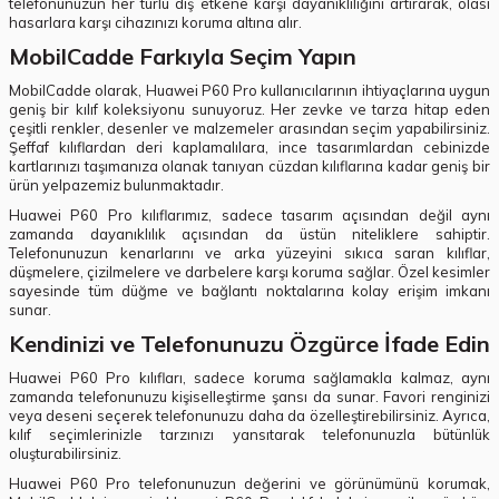
telefonunuzun her türlü dış etkene karşı dayanıklılığını artırarak, olası
hasarlara karşı cihazınızı koruma altına alır.
MobilCadde Farkıyla Seçim Yapın
MobilCadde olarak, Huawei P60 Pro kullanıcılarının ihtiyaçlarına uygun
geniş bir kılıf koleksiyonu sunuyoruz. Her zevke ve tarza hitap eden
çeşitli renkler, desenler ve malzemeler arasından seçim yapabilirsiniz.
Şeffaf kılıflardan deri kaplamalılara, ince tasarımlardan cebinizde
kartlarınızı taşımanıza olanak tanıyan cüzdan kılıflarına kadar geniş bir
ürün yelpazemiz bulunmaktadır.
Huawei P60 Pro kılıflarımız, sadece tasarım açısından değil aynı
zamanda dayanıklılık açısından da üstün niteliklere sahiptir.
Telefonunuzun kenarlarını ve arka yüzeyini sıkıca saran kılıflar,
düşmelere, çizilmelere ve darbelere karşı koruma sağlar. Özel kesimler
sayesinde tüm düğme ve bağlantı noktalarına kolay erişim imkanı
sunar.
Kendinizi ve Telefonunuzu Özgürce İfade Edin
Huawei P60 Pro kılıfları, sadece koruma sağlamakla kalmaz, aynı
zamanda telefonunuzu kişiselleştirme şansı da sunar. Favori renginizi
veya deseni seçerek telefonunuzu daha da özelleştirebilirsiniz. Ayrıca,
kılıf seçimlerinizle tarzınızı yansıtarak telefonunuzla bütünlük
oluşturabilirsiniz.
Huawei P60 Pro telefonunuzun değerini ve görünümünü korumak,