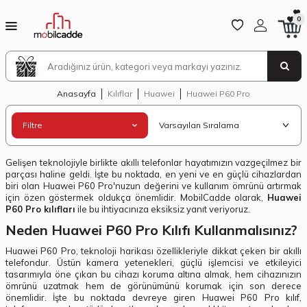
0
Anasayfa
Kılıflar
Huawei
Huawei P60 Pro
Filtre
Gelişen teknolojiyle birlikte akıllı telefonlar hayatımızın vazgeçilmez bir
parçası haline geldi. İşte bu noktada, en yeni ve en güçlü cihazlardan
biri olan Huawei P60 Pro'nuzun değerini ve kullanım ömrünü artırmak
için özen göstermek oldukça önemlidir. MobilCadde olarak,
Huawei
P60 Pro kılıfları
ile bu ihtiyacınıza eksiksiz yanıt veriyoruz.
Neden Huawei P60 Pro Kılıfı Kullanmalısınız?
Huawei P60 Pro, teknoloji harikası özellikleriyle dikkat çeken bir akıllı
telefondur. Üstün kamera yetenekleri, güçlü işlemcisi ve etkileyici
tasarımıyla öne çıkan bu cihazı koruma altına almak, hem cihazınızın
ömrünü uzatmak hem de görünümünü korumak için son derece
önemlidir. İşte bu noktada devreye giren Huawei P60 Pro kılıf,