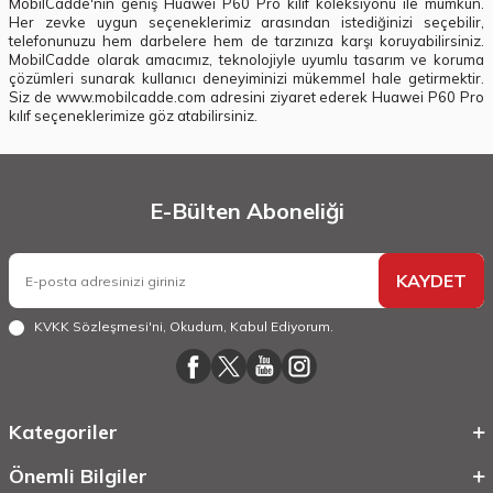
MobilCadde'nin geniş Huawei P60 Pro kılıf koleksiyonu ile mümkün.
Her zevke uygun seçeneklerimiz arasından istediğinizi seçebilir,
telefonunuzu hem darbelere hem de tarzınıza karşı koruyabilirsiniz.
MobilCadde olarak amacımız, teknolojiyle uyumlu tasarım ve koruma
çözümleri sunarak kullanıcı deneyiminizi mükemmel hale getirmektir.
Siz de www.mobilcadde.com adresini ziyaret ederek Huawei P60 Pro
kılıf seçeneklerimize göz atabilirsiniz.
E-Bülten Aboneliği
KAYDET
KVKK Sözleşmesi'ni
, Okudum, Kabul Ediyorum.
Kategoriler
Önemli Bilgiler