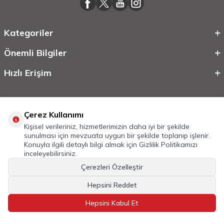
Kategoriler
Önemli Bilgiler
Hızlı Erişim
Çerez Kullanımı
Kişisel verileriniz, hizmetlerimizin daha iyi bir şekilde
sunulması için mevzuata uygun bir şekilde toplanıp işlenir.
Konuyla ilgili detaylı bilgi almak için
Gizlilik Politikamızı
inceleyebilirsiniz.
©
2026
Tüm Hakkı Saklıdır.
Mobilcadde.com
Çerezleri Özelleştir
T
-Soft
E-Ticaret
Sistemleriyle Hazırlanmıştır.
Hepsini Reddet
Hepsini Kabul Et