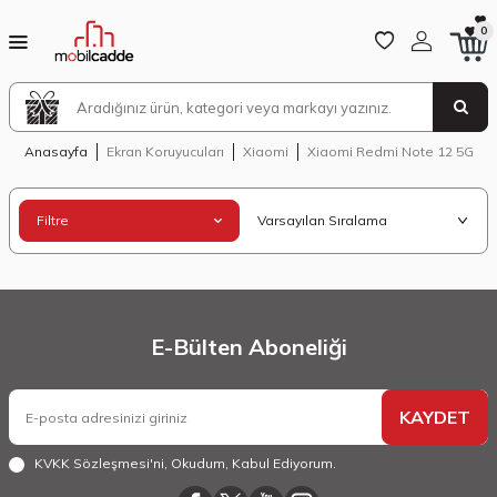
0
Anasayfa
Ekran Koruyucuları
Xiaomi
Xiaomi Redmi Note 12 5G
Filtre
E-Bülten Aboneliği
KAYDET
KVKK Sözleşmesi'ni
, Okudum, Kabul Ediyorum.