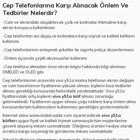
Cep Telefonlarına Karşı Alınacak Önlem Ve
Tedbirler Nelerdir?
-Cam ve ekrandaki oluşabilecek çizik ve kırılmalar ihtimaline karşı
ekran koruyucu kullanılması
-Cep telefonları ani düşüş ve kırılmalara karşı orjinal ve kaliteli kılıfların
kullanımı
-Cep telefonlarının anlaşmalı şirketler ile sigorta poliçe düzenlenmesi
-Önlem açısında çeşitli aksesuarlar kullanımı
-Cep telefonu almadan önce ekran bilgisi hakkında bilgi alınması
OMELED ve OLED gibi
Cep telefonlarının arasında vivo y51a marka telefonun ekran değişim
ve cam hasarlarının fiyatlarının yüksek olması, kişilerin bazı tedbirler
alması gerektiği konusunda farkındalık yaratmaktadır. Vivo y51a
fiyatlarındaki artış kişilerin
vivo y51a kılıf
alması zorunluğu
getirmektedir. Fiyatlarının uygun olması çoğu risklere karşı önlem alma
konusunda tüm kullanıcıların kullanması gerektiğini göstermektedir.
İnternet sitesi www.mobilcadde.com ziyaret ederek
vivo y51a
kılıfları
uygun fiyat ve kaliteli hizmet sunmasıyla tüm müşterilerine
güvenli alışveriş imkanı sunmaktadır. Dileğimiz ürünleri hediye olarak
ücretsiz kargo seçeneği ile gönderme imkanı sunmaktadır.
Yeterli tedbirlerin alınmaması durumunda, dolar kuruna bağlı olarak