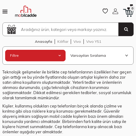
0
Anasayfa
Kılıflar
Vivo
Vivo Y51
Filtre
Teknolojik gelişmeler ile birlikte cep telefonlarının özellikleri her geçen
gün arttığı ve bu yönde fiyatlarında oluşan artışlar kişilerin daha zor
satın alma koşullarını oluşturmaktadır. Yeterli tedbir ve önlemlerin
alınması durumunda, çoğu teknolojik cihazların korunması
sağlanmaktadır. Dikkat edilmesi gerekilen tedbirler, sosyal sorumluluk
olarak tanımlamak mümkündür.
Kişiler, kullanmış oldukları cep telefonları birçok alanda çizilme ve
kırılma gibi olsa risklere karşı koruması gerekmektedir. Güvenilir
alışveriş imkanı sağlayan mobil cadde kişilerin bazı önem almaları
konusunda yardımcı olmaktadır. Birbirinden farlı kalite ürün satışı ile
kişilere hizmet sunmaktadır. Cep telefonlarına karşı alınacak bazı
önlemler aşağıda yer almaktadır.