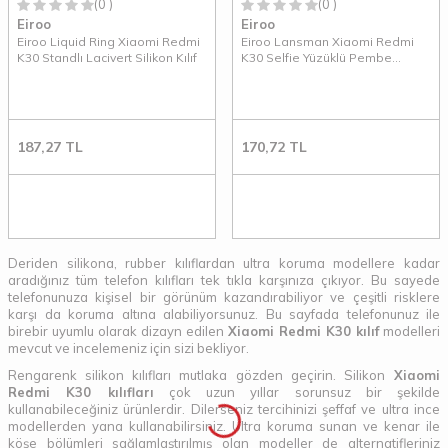
(0 )
(0 )
Eiroo
Eiroo
Eiroo Liquid Ring Xiaomi Redmi
Eiroo Lansman Xiaomi Redmi
K30 Standlı Lacivert Silikon Kılıf
K30 Selfie Yüzüklü Pembe
Silikon Kılıf
187,27
TL
170,72
TL
Deriden silikona, rubber kılıflardan ultra koruma modellere kadar
aradığınız tüm telefon kılıfları tek tıkla karşınıza çıkıyor. Bu sayede
telefonunuza kişisel bir görünüm kazandırabiliyor ve çeşitli risklere
karşı da koruma altına alabiliyorsunuz. Bu sayfada telefonunuz ile
birebir uyumlu olarak dizayn edilen
Xiaomi Redmi K30 kılıf
modelleri
mevcut ve incelemeniz için sizi bekliyor.
Rengarenk silikon kılıfları mutlaka gözden geçirin. Silikon
Xiaomi
Redmi K30 kılıfları
çok uzun yıllar sorunsuz bir şekilde
kullanabileceğiniz ürünlerdir. Dilerseniz tercihinizi şeffaf ve ultra ince
modellerden yana kullanabilirsiniz. Ultra koruma sunan ve kenar ile
köşe bölümleri sağlamlaştırılmış olan modeller de alternatifleriniz