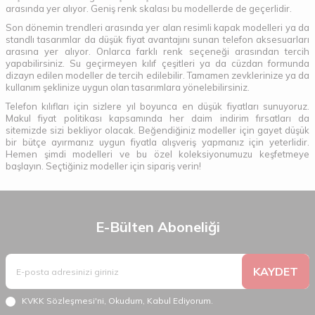
arasında yer alıyor. Geniş renk skalası bu modellerde de geçerlidir.
Son dönemin trendleri arasında yer alan resimli kapak modelleri ya da
standlı tasarımlar da düşük fiyat avantajını sunan telefon aksesuarları
arasına yer alıyor. Onlarca farklı renk seçeneği arasından tercih
yapabilirsiniz. Su geçirmeyen kılıf çeşitleri ya da cüzdan formunda
dizayn edilen modeller de tercih edilebilir. Tamamen zevklerinize ya da
kullanım şeklinize uygun olan tasarımlara yönelebilirsiniz.
Telefon kılıfları için sizlere yıl boyunca en düşük fiyatları sunuyoruz.
Makul fiyat politikası kapsamında her daim indirim fırsatları da
sitemizde sizi bekliyor olacak. Beğendiğiniz modeller için gayet düşük
bir bütçe ayırmanız uygun fiyatla alışveriş yapmanız için yeterlidir.
Hemen şimdi modelleri ve bu özel koleksiyonumuzu keşfetmeye
başlayın. Seçtiğiniz modeller için sipariş verin!
E-Bülten Aboneliği
KAYDET
KVKK Sözleşmesi'ni
, Okudum, Kabul Ediyorum.