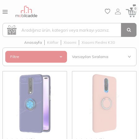
0
Anasayfa
Kılıflar
Xiaomi
Xiaomi Redmi K30
Filtre