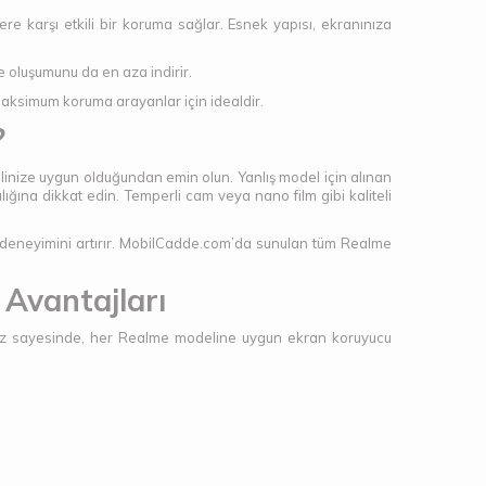
re karşı etkili bir koruma sağlar. Esnek yapısı, ekranınıza
e oluşumunu da en aza indirir.
maksimum koruma arayanlar için idealdir.
?
linize uygun olduğundan emin olun. Yanlış model için alınan
ğına dikkat edin. Temperli cam veya nano film gibi kaliteli
 deneyimini artırır. MobilCadde.com’da sunulan tüm Realme
Avantajları
emiz sayesinde, her Realme modeline uygun ekran koruyucu