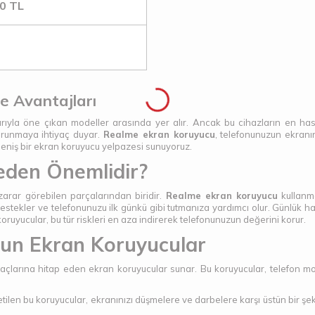
0
TL
e Avantajları
arıyla öne çıkan modeller arasında yer alır. Ancak bu cihazların en has
orunmaya ihtiyaç duyar.
Realme ekran koruyucu
, telefonunuzun ekranın
eniş bir ekran koruyucu yelpazesi sunuyoruz.
den Önemlidir?
zarar görebilen parçalarından biridir.
Realme ekran koruyucu
kullanma
estekler ve telefonunuzu ilk günkü gibi tutmanıza yardımcı olur. Günlük 
ruyucular, bu tür riskleri en aza indirerek telefonunuzun değerini korur.
gun Ekran Koruyucular
iyaçlarına hitap eden ekran koruyucular sunar. Bu koruyucular, telefon 
tilen bu koruyucular, ekranınızı düşmelere ve darbelere karşı üstün bir şe