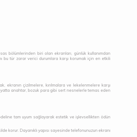
sas bölümlerinden biri olan ekranları, günlük kullanımdan
ı bu tür zarar verici durumlara karşı korumak için en etkili
k, ekranın çizilmelere, kırılmalara ve lekelenmelere karşı
hayatta anahtar, bozuk para gibi sert nesnelerle temas eden
modeline tam uyum sağlayarak estetik ve işlevsellikten ödün
kilde korur. Dayanıklı yapısı sayesinde telefonunuzun ekranı