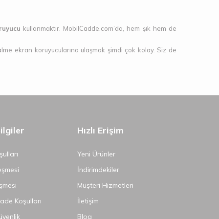
ruyucu
kullanmaktır. MobilCadde.com’da, hem şık hem de
alme ekran koruyucularına ulaşmak şimdi çok kolay. Siz de
lgiler
Hızlı Erişim
ulları
Yeni Ürünler
eşmesi
İndirimdekiler
şmesi
Müşteri Hizmetleri
İade Koşulları
İletişim
Güvenlik
Blog