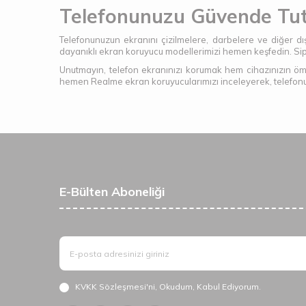
Telefonunuzu Güvende Tu
Telefonunuzun ekranını çizilmelere, darbelere ve diğer dış 
dayanıklı ekran koruyucu modellerimizi hemen keşfedin. Sipar
Unutmayın, telefon ekranınızı korumak hem cihazınızın öm
hemen Realme ekran koruyucularımızı inceleyerek, telefonu
E-Bülten Aboneliği
KVKK Sözleşmesi'ni
, Okudum, Kabul Ediyorum.