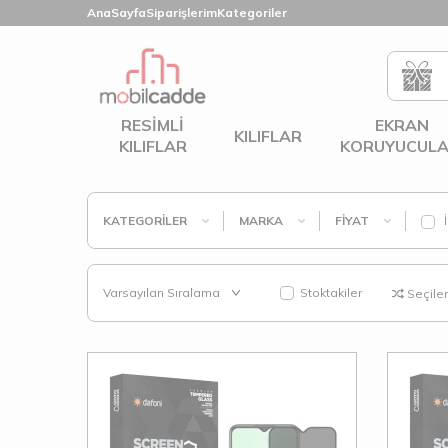
AnaSayfa
Siparişlerim
Kategoriler
RESIMLI
EKRAN
KILIFLAR
KILIFLAR
KORUYUCULA
KATEGORILER
MARKA
FIYAT
İ
Stoktakiler
Seçilenl