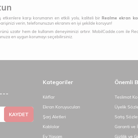
tun
etkenlere karşı korumanın en etkili yolu, kaliteli bir
Realme ekran ko
işinizi verin, telefonunuzun ekranını en iyi şekilde koruyun!
rünü uzatır hem de kullanım deneyiminizi artırır. MobilCadde.com ile Re
nuza en uygun korumayı seçebilirsiniz.
Kategoriler
Önemli Bi
Kılıflar
Teslimat Koş
Ekran Koruyucuları
Üyelik Sözl
KAYDET
Şarj Aletleri
Satış Sözle
Kablolar
Garanti ve 
Ev Yaşam
Gizlilik ve 