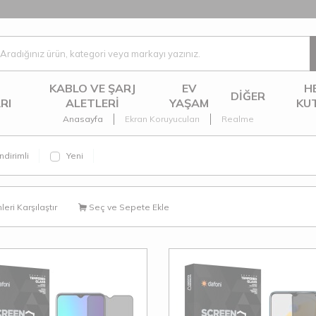
KABLO VE ŞARJ
EV
H
DIĞER
RI
ALETLERI
YAŞAM
KU
Anasayfa
Ekran Koruyucuları
Realme
ndirimli
Yeni
eri Karşılaştır
Seç ve Sepete Ekle