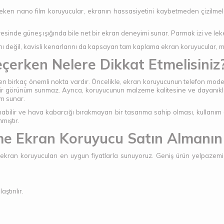
çeken nano film koruyucular, ekranın hassasiyetini kaybetmeden çizilmele
ayesinde güneş ışığında bile net bir ekran deneyimi sunar. Parmak izi ve lek
ını değil, kavisli kenarlarını da kapsayan tam kaplama ekran koruyucular, 
erken Nelere Dikkat Etmelisiniz
n birkaç önemli nokta vardır. Öncelikle, ekran koruyucunun telefon mode
r görünüm sunmaz. Ayrıca, koruyucunun malzeme kalitesine ve dayanıklılı
ım sunar.
abilir ve hava kabarcığı bırakmayan bir tasarıma sahip olması, kullanım
mıştır.
e Ekran Koruyucu Satın Almanın 
li ekran koruyucuları en uygun fiyatlarla sunuyoruz. Geniş ürün yelpaz
ştırılır.