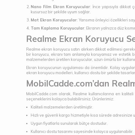
Nano Film Ekran Koruyucular
: İnce yapısıyla dikkat 
kusursuz bir şekilde uyum sağlar.
Mat Ekran Koruyucular
: Yansıma önleyici özellikleri s
Tam Kaplama Koruyucular
: Ekranın yalnızca düz kısm
Realme Ekran Koruyucu Seç
Realme ekran koruyucu satın alırken dikkat edilmesi gereke
bir koruyucu, ekranı tam anlamıyla koruyamaz ve estetik bi
malzemelerden üretilen koruyucular, uzun ömürlü bir kullan
Ekran koruyucunun uygulaması da önemlidir. Kolay uygulan
ekran koruyucu modelleri, kullanıcı dostu bir şekilde tasarlan
MobilCadde.com’dan Realm
MobilCadde.com olarak, Realme kullanıcılarına en kalite
seçeneklerini kolayca bulabilirsiniz. Ürünlerimiz:
Kaliteli malzemelerden üretilmiştir.
Hızlı ve güvenli kargo hizmetiyle kısa sürede adresinize ula
Uygun fiyatlarla sunularak bütçe dostudur.
Kullanıcı dostu tasarımı sayesinde kolayca uygulanabilir.