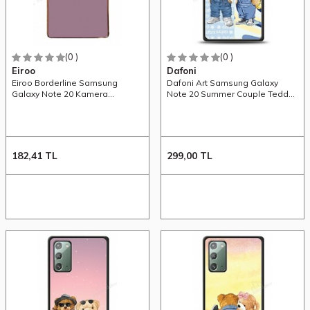
(0 )
(0 )
Eiroo
Dafoni
Eiroo Borderline Samsung
Dafoni Art Samsung Galaxy
Galaxy Note 20 Kamera
Note 20 Summer Couple Teddy
Korumalı Mor Silikon Kılıf
Kılıf
182,41
TL
299,00
TL