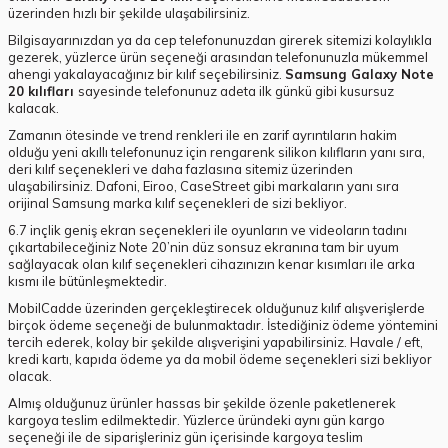
üzerinden hızlı bir şekilde ulaşabilirsiniz.
Bilgisayarınızdan ya da cep telefonunuzdan girerek sitemizi kolaylıkla
gezerek, yüzlerce ürün seçeneği arasından telefonunuzla mükemmel
ahengi yakalayacağınız bir kılıf seçebilirsiniz.
Samsung Galaxy Note
20 kılıfları
sayesinde telefonunuz adeta ilk günkü gibi kusursuz
kalacak.
Zamanın ötesinde ve trend renkleri ile en zarif ayrıntıların hakim
olduğu yeni akıllı telefonunuz için rengarenk silikon kılıfların yanı sıra,
deri kılıf seçenekleri ve daha fazlasına sitemiz üzerinden
ulaşabilirsiniz. Dafoni, Eiroo, CaseStreet gibi markaların yanı sıra
orijinal Samsung marka kılıf seçenekleri de sizi bekliyor.
6.7 inçlik geniş ekran seçenekleri ile oyunların ve videoların tadını
çıkartabileceğiniz Note 20’nin düz sonsuz ekranına tam bir uyum
sağlayacak olan kılıf seçenekleri cihazınızın kenar kısımları ile arka
kısmı ile bütünleşmektedir.
MobilCadde üzerinden gerçekleştirecek olduğunuz kılıf alışverişlerde
birçok ödeme seçeneği de bulunmaktadır. İstediğiniz ödeme yöntemini
tercih ederek, kolay bir şekilde alışverişini yapabilirsiniz. Havale / eft,
kredi kartı, kapıda ödeme ya da mobil ödeme seçenekleri sizi bekliyor
olacak.
Almış olduğunuz ürünler hassas bir şekilde özenle paketlenerek
kargoya teslim edilmektedir. Yüzlerce üründeki aynı gün kargo
seçeneği ile de siparişleriniz gün içerisinde kargoya teslim