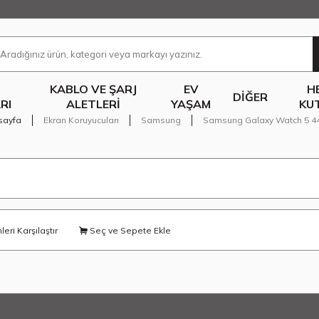
KABLO VE ŞARJ
EV
H
DIĞER
RI
ALETLERI
YAŞAM
KU
sayfa
Ekran Koruyucuları
Samsung
Samsung Galaxy Watch 5 
eri Karşılaştır
Seç ve Sepete Ekle