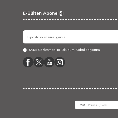
E-Bülten Aboneliği
KVKK Sözleşmesi'ni
, Okudum, Kabul Ediyorum.