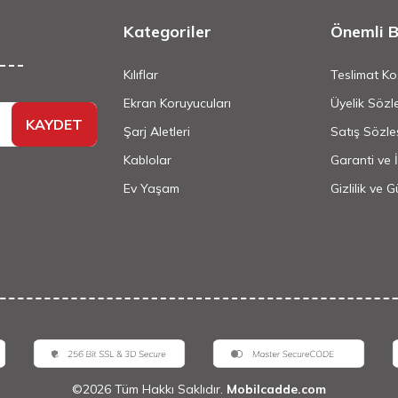
Kategoriler
Önemli Bi
Kılıflar
Teslimat Koş
Ekran Koruyucuları
Üyelik Sözl
KAYDET
Şarj Aletleri
Satış Sözle
Kablolar
Garanti ve 
Ev Yaşam
Gizlilik ve 
©
2026
Tüm Hakkı Saklıdır.
Mobilcadde.com