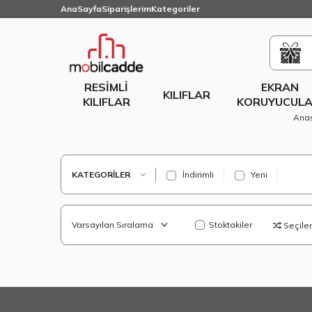
AnaSayfa
Siparişlerim
Kategoriler
RESIMLI
EKRAN
KILIFLAR
KILIFLAR
KORUYUCULA
Ana
KATEGORILER
İndirimli
Yeni
Stoktakiler
Seçilenl